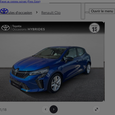
Passer au contenu suivant
(Press Enter)
DEALER NAME
Vous êtes ici
:
Ouvrir le menu
Trouvez un partenaire Toyota
Véhicules d'occasion
Renault Clio
1/18