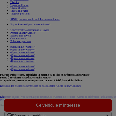
Histoire
Toyota en Europe
Toyota et vous
Toyota en France
Toujours plus loin
KINTO, la solution de mobilité sans contrainte
Espace Presse
(Opens in new window)
Trouvez votre concessionnaire Toyota
Prendre un RDV Atelier
Essayez une Toyota
Contactez-nous
Foire aux questions
(Opens in new window)
(Opens in new window)
(Opens in new window)
(Opens in new window)
(Opens in new window)
(Opens in new window)
(Opens in new window)
(Opens in new window)
Pour les trajets courts, privilégiez la marche ou le vélo #SeDéplacerMoinsPolluer
Pensez à covoiturer #SeDéplacerMoinsPolluer
Au quotidien, prenez les transports en commun #SeDéplacerMoinsPolluer
Retrouvez les étiquettes énergétiques de nos modèles
(Opens in new window)
Réglement du site
|
Vos informations personnelles
|
Gestion des cookies
|
Centre de préférences
|
Déclaration de
confidentialité
|
Règlement européen sur les données
|
Code de conduite
download (pdf(
Ce véhicule m'intéresse
Toyota. Tous droits réservés. © 2026
Informations légales
Accessibilité : non conforme
Découvrez le véhicule