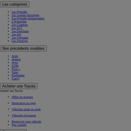
Les catégories
Les Hybrides
Les voitures électriques
Les Hybrides Rechargeables
L'Hydrogène
Les Citadines
Les SUV
Les Familiales
Les 4x4
Les Utilitaires
Les Sportives
Nos précédents modèles
Auris
Avensis
Aygo
GT86
Prius +
Verso
Highlander
Camry
Acheter une Toyota
Acheter une Toyota
Offres du moment
Réservation en ligne
Véhicules neufs en stock
Véhicules d'occasion
Reprise de votre véhicule
Nos conseils