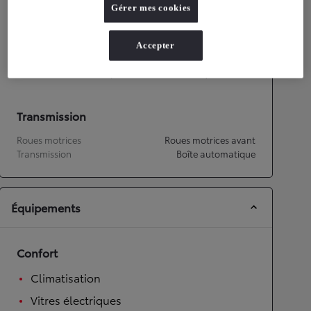
Gérer mes cookies
Performances
Accepter
Vitesse maximale
174
km/h
Accélération 0-100km/h
9,3
secondes
Transmission
Roues motrices
Roues motrices avant
Transmission
Boîte automatique
Équipements
Confort
Climatisation
Vitres électriques