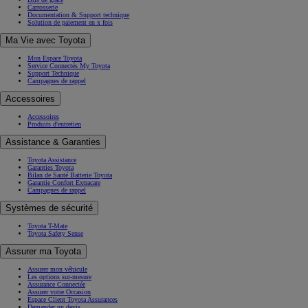
Carrosserie
Documentation & Support technique
Solution de paiement en x fois
Ma Vie avec Toyota
Mon Espace Toyota
Service Connectés My Toyota
Support Technique
Campagnes de rappel
Accessoires
Accessoires
Produits d'entretien
Assistance & Garanties
Toyota Assistance
Garanties Toyota
Bilan de Santé Batterie Toyota
Garantie Confort Extracare
Campagnes de rappel
Systèmes de sécurité
Toyota T-Mate
Toyota Safety Sense
Assurer ma Toyota
Assurer mon véhicule
Les options sur-mesure
Assurance Connectée
Assurer votre Occasion
Espace Client Toyota Assurances
Demander un devis