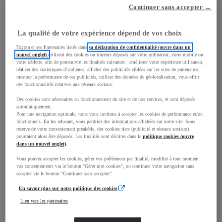
Continuer sans accepter →
mm
La qualité de votre expérience dépend de vos choix
1 440
Hauteur
Toyota et ses Partenaires listés dans
sa déclaration de confidentialité (ouvre dans un
nouvel onglet)
utilisent des cookies ou traceurs déposés sur votre ordinateur, votre mobile ou
votre tablette, afin de poursuivre les finalités suivantes : améliorer votre expérience utilisateur,
Longueur
4 053
mm
réaliser des statistiques d’audience, afficher des publicités ciblées sur les sites de partenaires,
mesurer la performance de ces publicités, utiliser des données de géolocalisation, vous offrir
des fonctionnalités relatives aux réseaux sociaux.
Des cookies sont nécessaires au fonctionnement du site et de nos services, et sont déposés
automatiquement.
Pour une navigation optimale, nous vous invitons à accepter les cookies de performance et/ou
fonctionnels. En les refusant, vous perdriez des informations affichées sur notre site. Sous
réserve de votre consentement préalable, des cookies tiers (publicité et réseaux sociaux)
pourraient alors être déposés. Les finalités sont décrites dans la
politique cookies (ouvre
Largeur
1 798
mm
dans un nouvel onglet)
.
Vous pouvez accepter les cookies, gérer vos préférences par finalité, modifier à tout moment
vos consentements via le bouton "Gérer mes cookies", ou continuer votre navigation sans
accepter via le bouton "Continuer sans accepter".
Consommation mixte
En savoir plus sur notre politique des cookies
Lien vers les partenaires
Consommation mixte
4,2
L/100 km
Émissions CO2
99
g/km