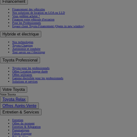
Financement
Financement des véhicules
Nos solutions de location en LOA ou LLD
Vous préférez acheter ?
Financez votre véhicule d'occasion
Pour les Professionnels
Espace client Toyota Financement
(Opens in new window)
Hybride et électrique
Nos technologies
Toyota Charging
Autonomie et conduite
Tout savoir sur l’électrique
Toyota Professional
Toyota pour les professionnels
Offres Location longue durée
Offres utilitaires
Gamme électrifiée pour les professionnels
Solutions et services
Votre Toyota
Votre Toyota
Toyota Relax
Offres Après-Vente
Entretien & Services
Entretien
Offres du moment
Entretien & Réparation
Pneumatiques
Pièces d'origine
Bris de glace