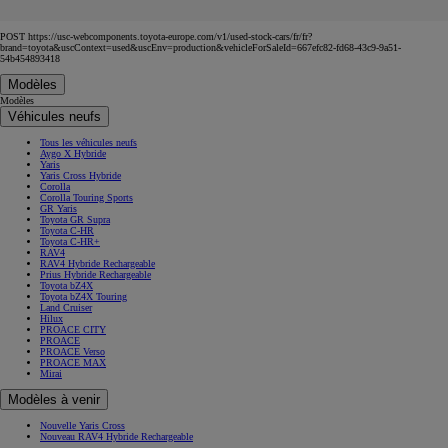
POST https://usc-webcomponents.toyota-europe.com/v1/used-stock-cars/fr/fr?
brand=toyota&uscContext=used&uscEnv=production&vehicleForSaleId=667efc82-fd68-43c9-9a51-
54b454893418
Modèles
Modèles
Véhicules neufs
Tous les véhicules neufs
Aygo X Hybride
Yaris
Yaris Cross Hybride
Corolla
Corolla Touring Sports
GR Yaris
Toyota GR Supra
Toyota C-HR
Toyota C-HR+
RAV4
RAV4 Hybride Rechargeable
Prius Hybride Rechargeable
Toyota bZ4X
Toyota bZ4X Touring
Land Cruiser
Hilux
PROACE CITY
PROACE
PROACE Verso
PROACE MAX
Mirai
Modèles à venir
Nouvelle Yaris Cross
Nouveau RAV4 Hybride Rechargeable