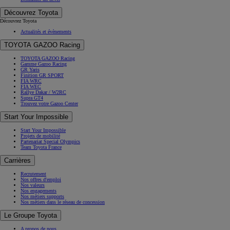
Découvrez Toyota
Découvrez Toyota
Actualités et évènements
TOYOTA GAZOO Racing
TOYOTA GAZOO Racing
Gamme Gazoo Racing
GR Yaris
Finition GR SPORT
FIA WRC
FIA WEC
Rallye Dakar / W2RC
Supra GT4
Trouvez votre Gazoo Center
Start Your Impossible
Start Your Impossible
Projets de mobilité
Partenariat Special Olympics
Team Toyota France
Carrières
Recrutement
Nos offres d'emploi
Nos valeurs
Nos engagements
Nos métiers supports
Nos métiers dans le réseau de concession
Le Groupe Toyota
A propos de nous