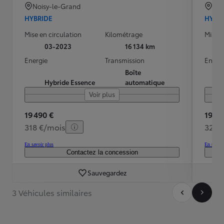
Noisy-le-Grand
NA
HYBRIDE
HYBR
Mise en circulation
Kilométrage
Mise e
03-2023
16 134 km
Energie
Transmission
Energ
Boîte
Hybride Essence
automatique
Voir plus
19 490 €
19 99
318 €/mois
326 
En savoir plus
En savoir
Contactez la concession
Sauvegardez
3 Véhicules similaires