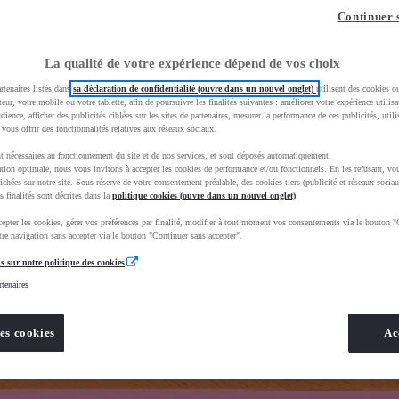
z-vous ?
Quel est votre budget ?
Dans quelle vi
Continuer 
Prix / Loyer
Ville / 
La qualité de votre expérience dépend de vos choix
rtenaires listés dans
sa déclaration de confidentialité (ouvre dans un nouvel onglet)
utilisent des cookies o
teur, votre mobile ou votre tablette, afin de poursuivre les finalités suivantes : améliorer votre expérience utilisat
udience, afficher des publicités ciblées sur les sites de partenaires, mesurer la performance de ces publicités, util
 vous offrir des fonctionnalités relatives aux réseaux sociaux.
t nécessaires au fonctionnement du site et de nos services, et sont déposés automatiquement.
and=toyota&uscEnv=production&useGlobalStore=true&gclid=CjwKCAjwhNbTBhB4EiwAsFSg-oG0SOQq6siYlPE
tion optimale, nous vous invitons à accepter les cookies de performance et/ou fonctionnels. En les refusant, vou
ichées sur notre site. Sous réserve de votre consentement préalable, des cookies tiers (publicité et réseaux sociau
s finalités sont décrites dans la
politique cookies (ouvre dans un nouvel onglet)
.
epter les cookies, gérer vos préférences par finalité, modifier à tout moment vos consentements via le bouton "
re navigation sans accepter via le bouton "Continuer sans accepter".
s sur notre politique des cookies
rtenaires
es cookies
Ac