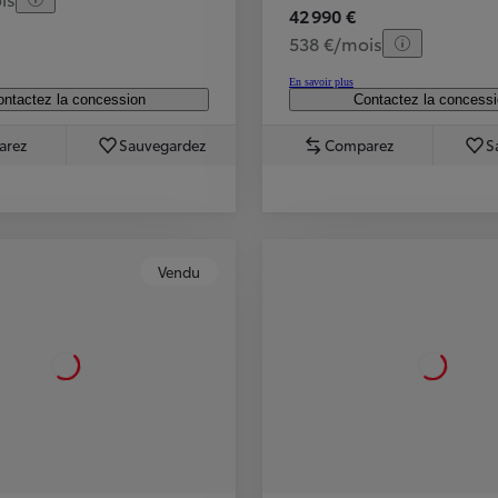
42 990 €
538 €/mois
En savoir plus
ntactez la concession
Contactez la concess
arez
Sauvegardez
Comparez
S
Vendu