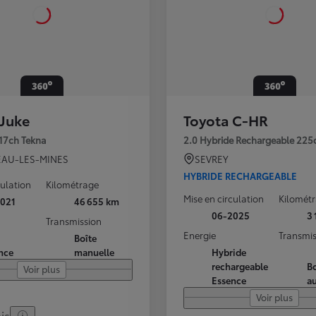
 Juke
Toyota C-HR
117ch Tekna
2.0 Hybride Rechargeable 225
AU-LES-MINES
SEVREY
HYBRIDE RECHARGEABLE
culation
Kilométrage
Mise en circulation
Kilomét
021
46 655 km
06-2025
3
Transmission
Energie
Transmis
Boîte
nce
manuelle
Hybride
rechargeable
Bo
Voir plus
Essence
a
Voir plus
is