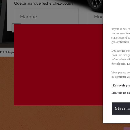
Quelle marque recherchez-vous ?
Quel modèle recherche
Marque
Modèle
Toyota et ses Pa
sur votre ordina
statistiques d’a
géolocalisation,
Des cookies son
POST https://usc-webcomponents.toyota-europe.com/v1/car-filter-header/fr/fr?carFilter=used&br
Pour une naviga
informations aff
être déposés. Le
Vous pouvez acc
ou continuer vot
En savoir plu
Lien vers les pa
Gérer m