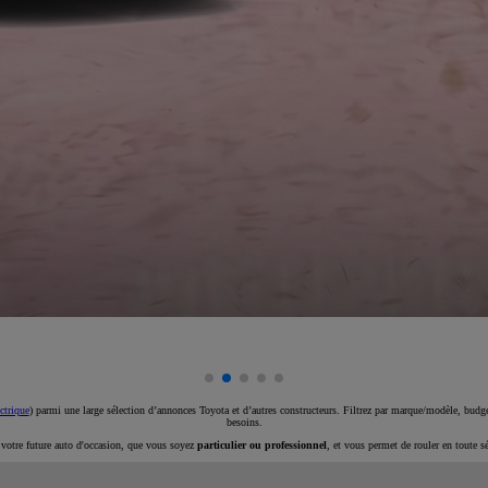
ctrique
) parmi une large sélection d’annonces Toyota et d’autres constructeurs. Filtrez par marque/modèle, budget
besoins.
e votre future auto d'occasion, que vous soyez
particulier ou professionnel
, et vous permet de rouler en toute s