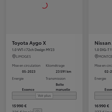
Toyota Aygo X
Nissan
1.0 VVT-i 72ch Design MY23
1.0 DIG-T 
LIMOGES
MONTCE
Mise en circulation
Kilométrage
Mise en cir
05-2023
23 591 km
02-2
Energie
Transmission
Energie
Boîte
Essence
manuelle
Esse
Voir plus
15 990 €
16 990 €
226 €/mois
277 €/mo