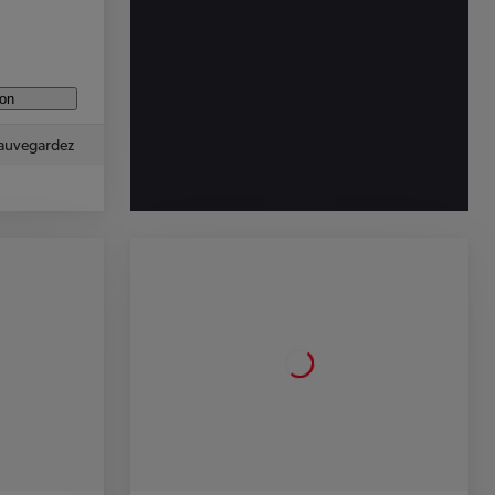
ion
auvegardez