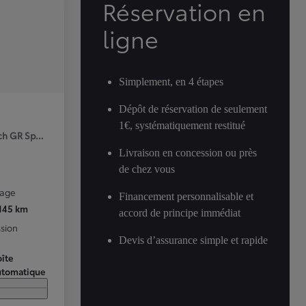
Réservation en
ligne
Simplement, en 4 étapes
Dépôt de réservation de seulement
1€, systématiquement restitué
ch GR Sport Premiere MY25
Livraison en concession ou près
de chez vous
rage
Financement personnalisable et
 145 km
accord de principe immédiat
sion
Devis d’assurance simple et rapide
îte
utomatique