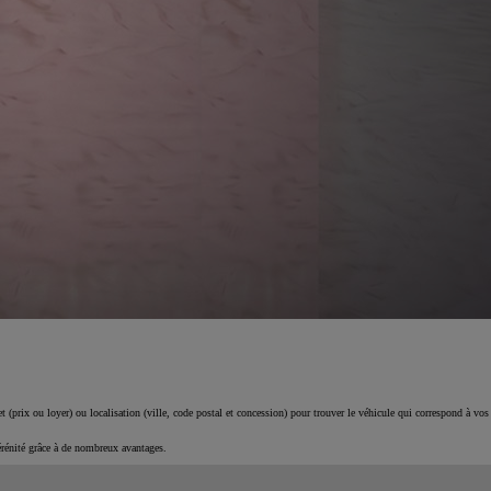
 (prix ou loyer) ou localisation (ville, code postal et concession) pour trouver le véhicule qui correspond à vos
érénité grâce à de nombreux avantages.