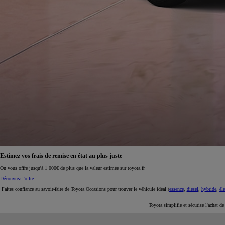
À partir de 19 700 €
Nouvelle Yaris Cross
HYBRIDE
Disponible prochainement
Estimez vos frais de remise en état au plus juste
On vous offre jusqu'à 1 000€ de plus que la valeur estimée sur toyota.fr
Découvrez l'offre
Faites confiance au savoir-faire de Toyota Occasions pour trouver le véhicule idéal (
essence
,
diesel
,
hybride
,
éle
Toyota simplifie et sécurise l'achat d