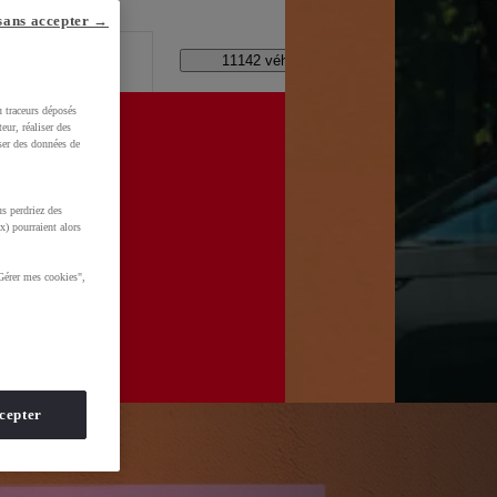
lle ?
sans accepter →
Code Postal / Concession
11142 véhicules disponibles
u traceurs déposés
eur, réaliser des
iser des données de
hF6lbUNI0iLGjm4Q_AFFmGk4zYHzisisIdQeiJxoCS3wQAvD_BwE
s perdriez des
x) pourraient alors
Gérer mes cookies",
cepter