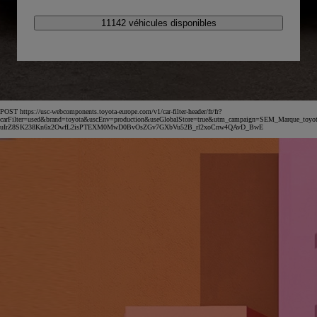
11142 véhicules disponibles
POST https://usc-webcomponents.toyota-europe.com/v1/car-filter-header/fr/fr?
carFilter=used&brand=toyota&uscEnv=production&useGlobalStore=true&utm_campaign=SEM_Marqu
uIrZ8SK238Kn6x2OwfL2isPTEXM0MwD0BvOsZGv7GXbVu52B_rl2xoCnw4QAvD_BwE