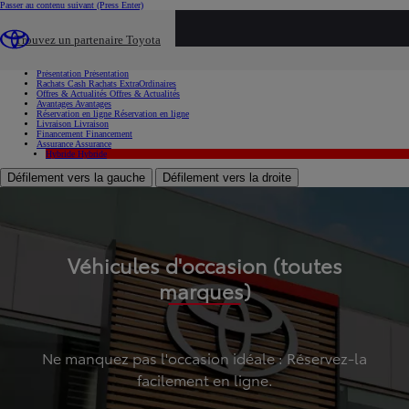
Passer au contenu suivant
(Press Enter)
...
Trouvez un partenaire Toyota
Voiture d'occasion
Présentation
Présentation
Rachats Cash
Rachats ExtraOrdinaires
Offres & Actualités
Offres & Actualités
Avantages
Avantages
Réservation en ligne
Réservation en ligne
Livraison
Livraison
Financement
Financement
Assurance
Assurance
Hybride
Hybride
Défilement vers la gauche
Défilement vers la droite
Véhicules d'occasion (toutes
marques)
Ne manquez pas l'occasion idéale : Réservez-la
facilement en ligne.