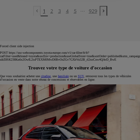
...
1
2
3
4
5
929
Previous page
Next page
Forced client side injection
POST https://usc-webcomponents.toyota-europe.com/v1/car-filter/fr/fr?
carFilter=used&brand=toyota&uscEnv=production&useGlobalStore=true&sortOrder=published&utm
uIrZ8SK238Kn6x2OwfL2isPTEXM0MwD0BvOsZGv7GXbVu52B_rl2xoCnw4QAvD_BwE
Trouvez votre type de voiture d’occasion
Que vous souhaitiez acheter une
citadine
, une
familiale
ou un
SUV
, retrouvez tous les types de véhicules
d’occasion en vente dans notre réseau de concessions et réservables en ligne.