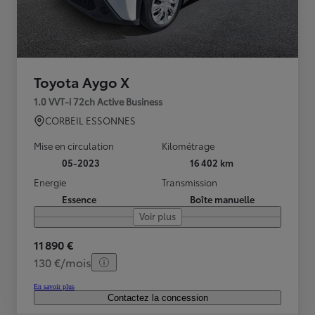
Toyota Aygo X
1.0 VVT-i 72ch Active Business
CORBEIL ESSONNES
Mise en circulation
Kilométrage
05-2023
16 402 km
Energie
Transmission
Essence
Boîte manuelle
Voir plus
11 890 €
130 €/mois
En savoir plus
Contactez la concession