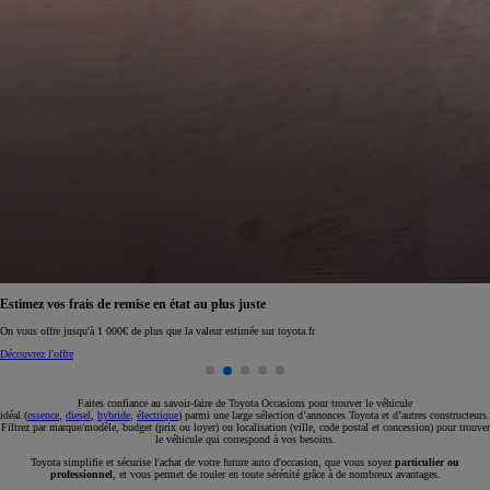
Réservez en ligne votre occasion pour 1€ seulement
Réservez en ligne
Faites confiance au savoir-faire de Toyota Occasions pour trouver le véhicule
idéal (
essence
,
diesel
,
hybride
,
électrique
) parmi une large sélection d’annonces Toyota et d’autres constructeurs.
Filtrez par marque/modèle, budget (prix ou loyer) ou localisation (ville, code postal et concession) pour trouver
le véhicule qui correspond à vos besoins.
Toyota simplifie et sécurise l'achat de votre future auto d'occasion, que vous soyez
particulier ou
professionnel
, et vous permet de rouler en toute sérénité grâce à de nombreux avantages.