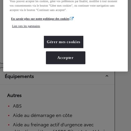
Vous pouvez accepter les cookies, gérer vos préférences par finalité, modifier à tout moment
Performances
vos consentements via le bouton "Gérer mes cookies", ou continuer votre navigation sans
accepter via le bouton "Continuer sans accepter".
Vitesse maximale
193
km/h
Accélération 0-100km/h
9,6
secondes
En savoir plus sur notre politique des cookies
Lien vers les partenaires
Transmission
Gérer mes cookies
Roues motrices
Roues motrices avant
Transmission
Boîte automatique
Accepter
Équipements
Autres
ABS
Aide au démarrage en côte
Aide au freinage actif d'urgence avec