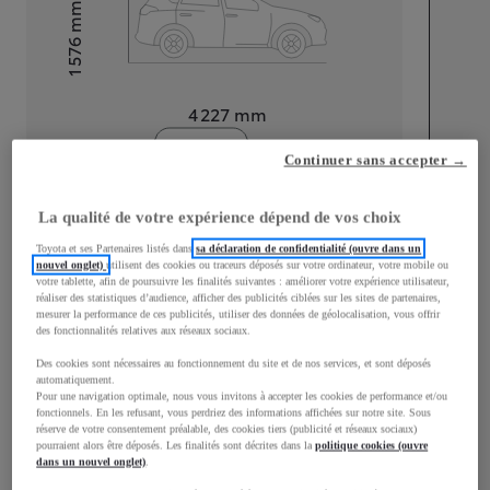
mm
1 576
Hauteur
Longueur
4 227
mm
Continuer sans accepter →
La qualité de votre expérience dépend de vos choix
Toyota et ses Partenaires listés dans
sa déclaration de confidentialité (ouvre dans un
Largeur
1 797
mm
nouvel onglet)
utilisent des cookies ou traceurs déposés sur votre ordinateur, votre mobile ou
votre tablette, afin de poursuivre les finalités suivantes : améliorer votre expérience utilisateur,
réaliser des statistiques d’audience, afficher des publicités ciblées sur les sites de partenaires,
mesurer la performance de ces publicités, utiliser des données de géolocalisation, vous offrir
des fonctionnalités relatives aux réseaux sociaux.
Des cookies sont nécessaires au fonctionnement du site et de nos services, et sont déposés
Consommation mixte
automatiquement.
Pour une navigation optimale, nous vous invitons à accepter les cookies de performance et/ou
Consommation mixte
5,5
L/100 km
fonctionnels. En les refusant, vous perdriez des informations affichées sur notre site. Sous
réserve de votre consentement préalable, des cookies tiers (publicité et réseaux sociaux)
Émissions CO2
128
g/km
pourraient alors être déposés. Les finalités sont décrites dans la
politique cookies (ouvre
dans un nouvel onglet)
.