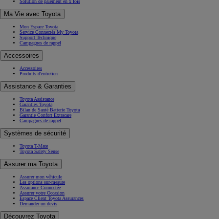
Solution de paiement en x fois
Ma Vie avec Toyota
Mon Espace Toyota
Service Connectés My Toyota
Support Technique
Campagnes de rappel
Accessoires
Accessoires
Produits d'entretien
Assistance & Garanties
Toyota Assistance
Garanties Toyota
Bilan de Santé Batterie Toyota
Garantie Confort Extracare
Campagnes de rappel
Systèmes de sécurité
Toyota T-Mate
Toyota Safety Sense
Assurer ma Toyota
Assurer mon véhicule
Les options sur-mesure
Assurance Connectée
Assurer votre Occasion
Espace Client Toyota Assurances
Demander un devis
Découvrez Toyota