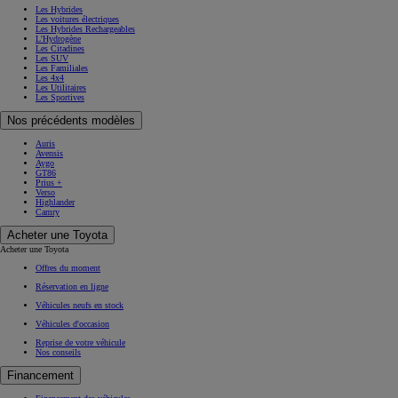
Les Hybrides
Les voitures électriques
Les Hybrides Rechargeables
L'Hydrogène
Les Citadines
Les SUV
Les Familiales
Les 4x4
Les Utilitaires
Les Sportives
Nos précédents modèles
Auris
Avensis
Aygo
GT86
Prius +
Verso
Highlander
Camry
Acheter une Toyota
Acheter une Toyota
Offres du moment
Réservation en ligne
Véhicules neufs en stock
Véhicules d'occasion
Reprise de votre véhicule
Nos conseils
Financement