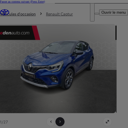
Passer au contenu suivant
(Press Enter)
DEALER NAME
Vous êtes ici
:
Ouvrir le menu
Trouvez un partenaire Toyota
Véhicules d'occasion
Renault Captur
1/27