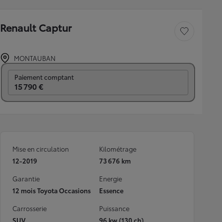
Renault Captur
Sauvegarder le véh
MONTAUBAN
Prix mensuel
Paiement comptant
15 790 €
Mise en circulation
Kilométrage
12-2019
73 676 km
Garantie
Energie
12 mois Toyota Occasions
Essence
Carrosserie
Puissance
SUV
96 kw (130 ch)