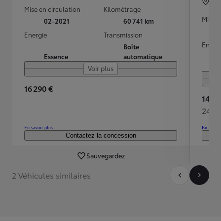
CH
Mise en circulation
Kilométrage
Mise e
02-2021
60 741 km
Energie
Transmission
Energ
Boîte
Essence
automatique
Voir plus
16 290 €
14 89
243 
En savoir plus
En savoir
Contactez la concession
Sauvegardez
2 Véhicules similaires