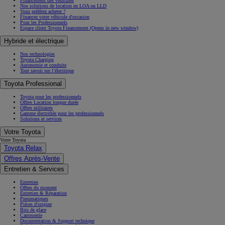
Financement des véhicules
Nos solutions de location en LOA ou LLD
Vous préférez acheter ?
Financez votre véhicule d'occasion
Pour les Professionnels
Espace client Toyota Financement
(Opens in new window)
Hybride et électrique
Nos technologies
Toyota Charging
Autonomie et conduite
Tout savoir sur l’électrique
Toyota Professional
Toyota pour les professionnels
Offres Location longue durée
Offres utilitaires
Gamme électrifiée pour les professionnels
Solutions et services
Votre Toyota
Votre Toyota
Toyota Relax
Offres Après-Vente
Entretien & Services
Entretien
Offres du moment
Entretien & Réparation
Pneumatiques
Pièces d'origine
Bris de glace
Carrosserie
Documentation & Support technique