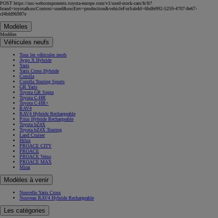
POST https://usc-webcomponents.toyota-europe.com/v1/used-stock-cars/fr/fr?
brand=toyota&uscContext=used&uscEnv=production&vehicleForSaleId=6bdfe992-5259-4707-8e67-
cf4bfd96987e
Modèles
Modèles
Véhicules neufs
Tous les véhicules neufs
Aygo X Hybride
Yaris
Yaris Cross Hybride
Corolla
Corolla Touring Sports
GR Yaris
Toyota GR Supra
Toyota C-HR
Toyota C-HR+
RAV4
RAV4 Hybride Rechargeable
Prius Hybride Rechargeable
Toyota bZ4X
Toyota bZ4X Touring
Land Cruiser
Hilux
PROACE CITY
PROACE
PROACE Verso
PROACE MAX
Mirai
Modèles à venir
Nouvelle Yaris Cross
Nouveau RAV4 Hybride Rechargeable
Les catégories