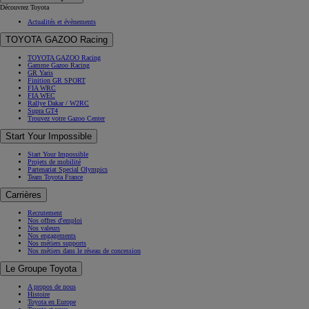
Découvrez Toyota
Actualités et évènements
TOYOTA GAZOO Racing
TOYOTA GAZOO Racing
Gamme Gazoo Racing
GR Yaris
Finition GR SPORT
FIA WRC
FIA WEC
Rallye Dakar / W2RC
Supra GT4
Trouvez votre Gazoo Center
Start Your Impossible
Start Your Impossible
Projets de mobilité
Partenariat Special Olympics
Team Toyota France
Carrières
Recrutement
Nos offres d'emploi
Nos valeurs
Nos engagements
Nos métiers supports
Nos métiers dans le réseau de concession
Le Groupe Toyota
A propos de nous
Histoire
Toyota en Europe