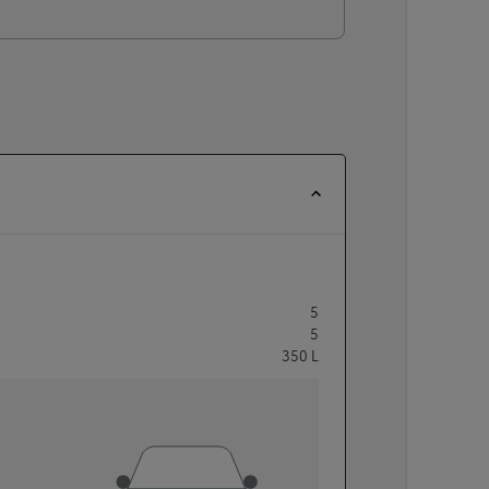
5
5
350
L