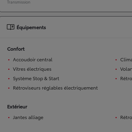
Transmission
À partir de 19 700 €
Nouvelle Yaris Cross
HYBRIDE
Équipements
Disponible prochainement
Confort
Accoudoir central
Clim
Vitres électriques
Volan
Système Stop & Start
Rétro
Rétroviseurs réglables électriquement
Extérieur
Jantes alliage
Rétro