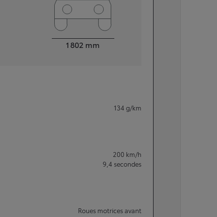
Largeur
1 802
mm
134
g/km
200
km/h
9,4
secondes
Roues motrices avant