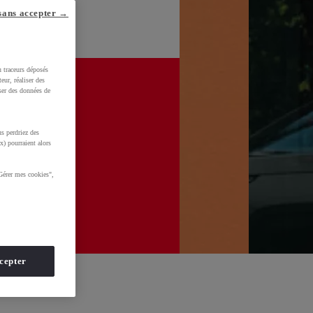
sans accepter →
u traceurs déposés
eur, réaliser des
iser des données de
s perdriez des
x) pourraient alors
Gérer mes cookies",
cepter