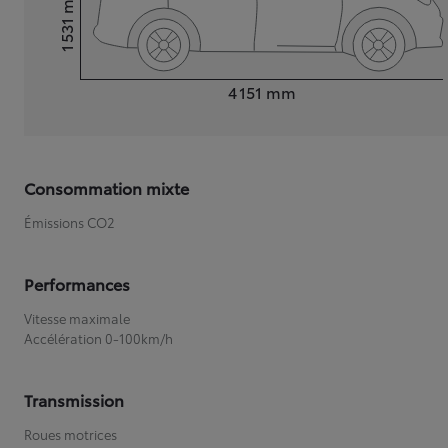
1 531
Hauteur
Longueur
4 151
mm
Consommation mixte
Émissions CO2
Performances
Vitesse maximale
Accélération 0-100km/h
Transmission
Roues motrices