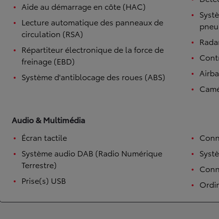
Aide au démarrage en côte (HAC)
Systè
Lecture automatique des panneaux de
pneu
circulation (RSA)
Radar
Répartiteur électronique de la force de
Contr
freinage (EBD)
Airb
Système d'antiblocage des roues (ABS)
Camé
Audio & Multimédia
Écran tactile
Conn
Système audio DAB (Radio Numérique
Syst
Terrestre)
Conne
Prise(s) USB
Ordi