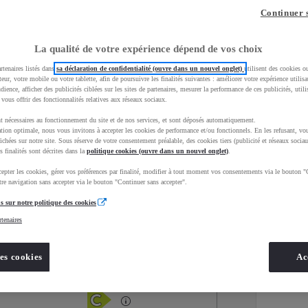
Continuer 
La qualité de votre expérience dépend de vos choix
rtenaires listés dans
sa déclaration de confidentialité (ouvre dans un nouvel onglet)
utilisent des cookies o
teur, votre mobile ou votre tablette, afin de poursuivre les finalités suivantes : améliorer votre expérience utilisat
udience, afficher des publicités ciblées sur les sites de partenaires, mesurer la performance de ces publicités, util
 vous offrir des fonctionnalités relatives aux réseaux sociaux.
t nécessaires au fonctionnement du site et de nos services, et sont déposés automatiquement.
tion optimale, nous vous invitons à accepter les cookies de performance et/ou fonctionnels. En les refusant, vou
ichées sur notre site. Sous réserve de votre consentement préalable, des cookies tiers (publicité et réseaux sociau
s finalités sont décrites dans la
politique cookies (ouvre dans un nouvel onglet)
.
epter les cookies, gérer vos préférences par finalité, modifier à tout moment vos consentements via le bouton "
Services
Concession
re navigation sans accepter via le bouton "Continuer sans accepter".
s sur notre politique des cookies
rtenaires
Energie
oyota Occasions
Essence
es cookies
Ac
Étiquette énergétique