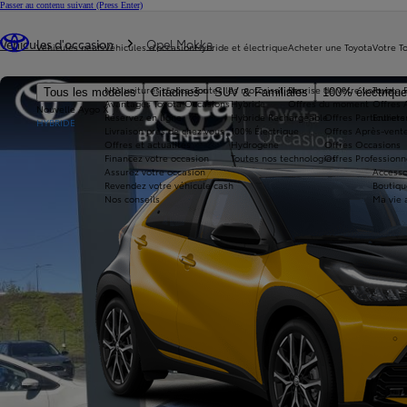
Passer au contenu suivant
(Press Enter)
Vous êtes ici
:
Véhicules d'occasion
Opel Mokka
Véhicules neufs
Véhicules d'occasion
Hybride et électrique
Acheter une Toyota
Votre T
Nos voitures d'occasion
Toutes les motorisations
Reprise de votre voiture
Toyota 
Tous les modèles
Citadines
SUV & Familiales
100% électriqu
Avantages Toyota Occasions
Hybride
Offres du moment
Offres 
Nouvelle Aygo X
Réservez en ligne
Hybride Rechargeable
Offres Particuliers
Entrete
HYBRIDE
Livraison près de chez vous
100% Électrique
Offres Après-vente
Offres et actualités
Hydrogène
Offres Occasions
Financez votre occasion
Toutes nos technologies
Offres Professionn
Assurez votre occasion
Accesso
Revendez votre véhicule cash
Boutiqu
Nos conseils
Ma vie 