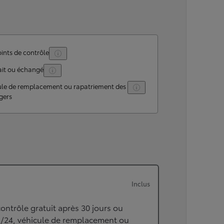
ints de contrôle
ait ou échangé
ule de remplacement ou rapatriement des
gers
Inclus
ontrôle gratuit après 30 jours ou
h/24, véhicule de remplacement ou