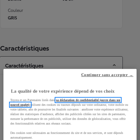
Couleur
GRIS
Caractéristiques
Caractéristiques
Continuer sans accepter →
Dimensions & Carrosserie
La qualité de votre expérience dépend de vos choix
Portes
5
Toyota et ses Partenaires listés dans
sa déclaration de confidentialité (ouvre dans un
Places
5
nouvel onglet)
utilisent des cookies ou traceurs déposés sur votre ordinateur, votre mobile ou
votre tablette, afin de poursuivre les finalités suivantes : améliorer votre expérience utilisateur,
réaliser des statistiques d’audience, afficher des publicités ciblées sur les sites de partenaires,
mesurer la performance de ces publicités, utiliser des données de géolocalisation, vous offrir
des fonctionnalités relatives aux réseaux sociaux.
Des cookies sont nécessaires au fonctionnement du site et de nos services, et sont déposés
mm
automatiquement.