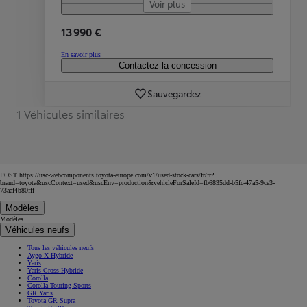
Voir plus
13 990 €
En savoir plus
Contactez la concession
Sauvegardez
1 Véhicules similaires
POST https://usc-webcomponents.toyota-europe.com/v1/used-stock-cars/fr/fr?
brand=toyota&uscContext=used&uscEnv=production&vehicleForSaleId=fb6835dd-b5fc-47a5-9ce3-
73aaf4b80fff
Modèles
Modèles
Véhicules neufs
Tous les véhicules neufs
Aygo X Hybride
Yaris
Yaris Cross Hybride
Corolla
Corolla Touring Sports
GR Yaris
Toyota GR Supra