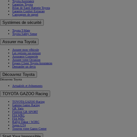
Toyota Assistance
Garanties Toyota
Bilan de Santé Batterie Toyota
Garantie Confort Extracare
Campagnes de rappel
Systèmes de sécurité
Toyota T-Mate
Toyota Safety Sense
Assurer ma Toyota
Assurer mon véhicule
Les options sur-mesure
Assurance Connectée
Assurer votre Occasion
Espace Client Toyota Assurances
Demander un devis
Découvrez Toyota
Découvrez Toyota
Actualités et évènements
TOYOTA GAZOO Racing
TOYOTA GAZOO Racing
Gamme Gazoo Racing
GR Yaris
Finition GR SPORT
FIA WRC
FIA WEC
Rallye Dakar / W2RC
Supra GT4
Trouvez votre Gazoo Center
Start Your Impossible