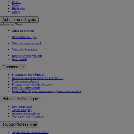
Prius +
Verso
Highlander
Camry
Acheter une Toyota
Acheter une Toyota
Offres du moment
Réservation en ligne
Véhicules neufs en stock
Véhicules d'occasion
Reprise de votre véhicule
Nos conseils
Financement
Financement des véhicules
Nos solutions de location en LOA ou LLD
Vous préférez acheter ?
Financez votre véhicule d'occasion
Pour les Professionnels
Espace client Toyota Financement
(Opens in new window)
Hybride et électrique
Nos technologies
Toyota Charging
Autonomie et conduite
Tout savoir sur l’électrique
Toyota Professional
Toyota pour les professionnels