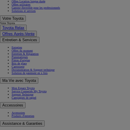
Offres Location longue durée
Offres utilitaires
Gamme électrifiée pour les professionnels
Solutions et services
Votre Toyota
Votre Toyota
Toyota Relax
Offres Après-Vente
Entretien & Services
Entretien
Offres du moment
Entretien & Réparation
Pneumatiques
Pièces d'origine
Bris de glace
Carrosserie
Documentation & Support technique
Solution de paiement en x fois
Ma Vie avec Toyota
Mon Espace Toyota
Service Connectés My Toyota
Support Technique
Campagnes de rappel
Accessoires
Accessoires
Produits d'entretien
Assistance & Garanties