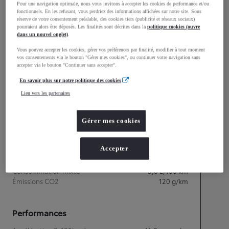
Pour une navigation optimale, nous vous invitons à accepter les cookies de performance et/ou
1 455
fonctionnels. En les refusant, vous perdriez des informations affichées sur notre site. Sous
Hauteur
réserve de votre consentement préalable, des cookies tiers (publicité et réseaux sociaux)
pourraient alors être déposés. Les finalités sont décrites dans la
politique cookies (ouvre
dans un nouvel onglet)
.
Longueur
3 999
mm
Vous pouvez accepter les cookies, gérer vos préférences par finalité, modifier à tout moment
vos consentements via le bouton "Gérer mes cookies", ou continuer votre navigation sans
accepter via le bouton "Continuer sans accepter".
En savoir plus sur notre politique des cookies
Lien vers les partenaires
Gérer mes cookies
Accepter
Consommation mixte
Consommation mixte
5,6
L/100 km
Émissions CO2
120
g/km
Performances