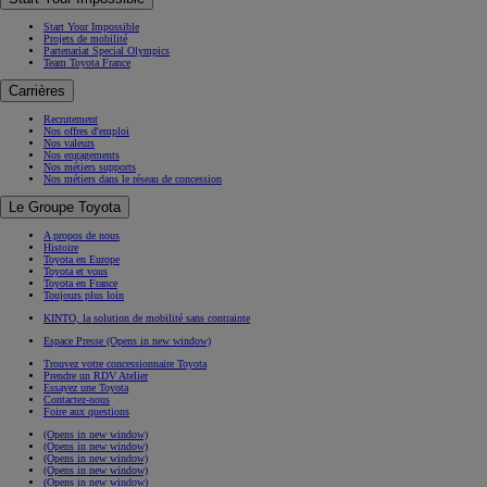
Start Your Impossible
Projets de mobilité
Partenariat Special Olympics
Team Toyota France
Carrières
Recrutement
Nos offres d'emploi
Nos valeurs
Nos engagements
Nos métiers supports
Nos métiers dans le réseau de concession
Le Groupe Toyota
A propos de nous
Histoire
Toyota en Europe
Toyota et vous
Toyota en France
Toujours plus loin
KINTO, la solution de mobilité sans contrainte
Espace Presse
(Opens in new window)
Trouvez votre concessionnaire Toyota
Prendre un RDV Atelier
Essayez une Toyota
Contactez-nous
Foire aux questions
(Opens in new window)
(Opens in new window)
(Opens in new window)
(Opens in new window)
(Opens in new window)