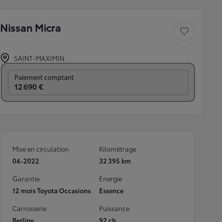
Nissan Micra
Sauvegarder le véh
SAINT-MAXIMIN
Prix mensuel
Paiement comptant
12 690 €
Mise en circulation
Kilométrage
04-2022
32 395 km
Garantie
Energie
12 mois Toyota Occasions
Essence
Carrosserie
Puissance
Berline
92 ch