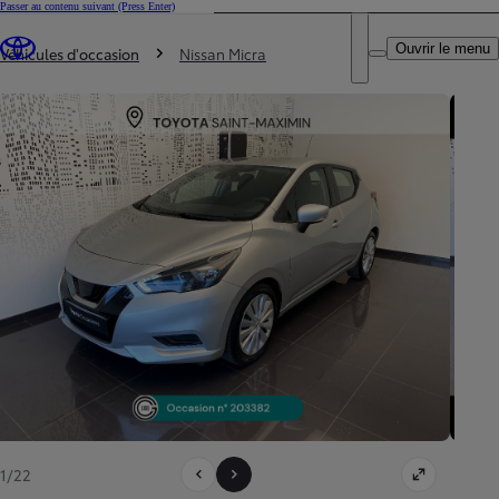
Passer au contenu suivant
(Press Enter)
DEALER NAME
Vous êtes ici
:
Ouvrir le menu
Trouvez un partenaire Toyota
Véhicules d'occasion
Nissan Micra
1/22