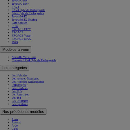
Toyota C-HR
Toyota C-HR+
RAV4
RAV4 Hybride Rechargeable
Prius Hybride Rechargeable
Toyota bZ4X
Toyota bZ4X Touring
Land Cruiser
Hilux
PROACE CITY
PROACE
PROACE Verso
PROACE MAX
Mirai
Modèles à venir
Nouvelle Yaris Cross
Nouveau RAV4 Hybride Rechargeable
Les catégories
Les Hybrides
Les voitures électriques
Les Hybrides Rechargeables
L'Hydrogène
Les Citadines
Les SUV
Les Familiales
Les 4x4
Les Utilitaires
Les Sportives
Nos précédents modèles
Auris
Avensis
Aygo
GT86