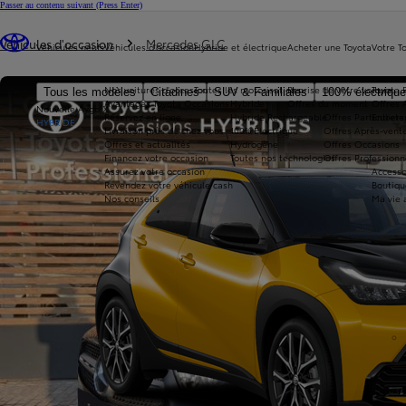
Passer au contenu suivant
(Press Enter)
Vous êtes ici
:
Véhicules d'occasion
Mercedes GLC
Véhicules neufs
Véhicules d'occasion
Hybride et électrique
Acheter une Toyota
Votre T
Nos voitures d'occasion
Toutes les motorisations
Reprise de votre voiture
Toyota 
Tous les modèles
Citadines
SUV & Familiales
100% électriqu
Avantages Toyota Occasions
Hybride
Offres du moment
Offres 
Nouvelle Aygo X
Réservez en ligne
Hybride Rechargeable
Offres Particuliers
Entrete
HYBRIDE
Livraison près de chez vous
100% Électrique
Offres Après-vente
Offres et actualités
Hydrogène
Offres Occasions
Financez votre occasion
Toutes nos technologies
Offres Professionn
Assurez votre occasion
Accesso
Revendez votre véhicule cash
Boutiqu
Nos conseils
Ma vie 