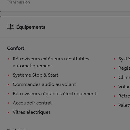
Transmission
À partir de 19 700 €
Nouvelle Yaris Cross
HYBRIDE
Équipements
Disponible prochainement
Confort
Rétroviseurs extérieurs rabattables
Syst
automatiquement
Régl
Système Stop & Start
Clim
Commandes audio au volant
Volan
Rétroviseurs réglables électriquement
Rétro
Accoudoir central
Palet
Vitres électriques