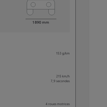
Largeur
1 890
mm
153
g/km
215
km/h
7,9
secondes
4 roues motrices