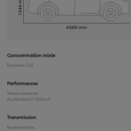
1 644
Hauteur
Longueur
4 669
mm
Consommation mixte
Émissions CO2
Performances
Vitesse maximale
Accélération 0-100km/h
Transmission
Roues motrices