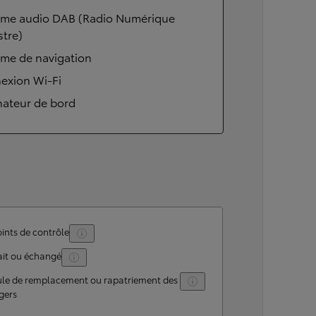
ème audio DAB (Radio Numérique
stre)
ème de navigation
exion Wi-Fi
nateur de bord
ints de contrôle
ait ou échangé
ule de remplacement ou rapatriement des
gers