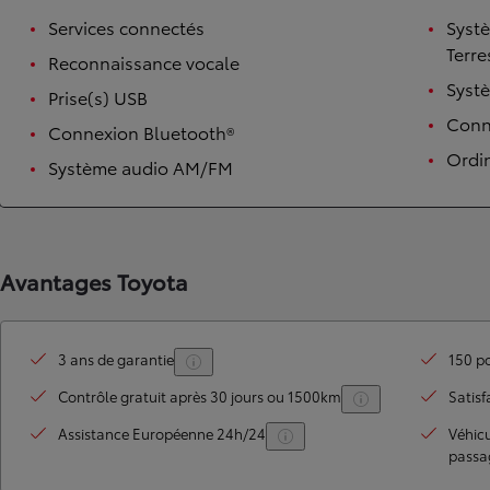
Services connectés
Syst
Terre
Reconnaissance vocale
Syst
Prise(s) USB
Conn
Connexion Bluetooth®
Ordi
Système audio AM/FM
TOYOTA C-HR
Avantages Toyota
HYBRIDE OU HYBRIDE RECHARGEABLE
Disponible rapidement
3 ans de garantie
150 po
Contrôle gratuit après 30 jours ou 1500km
Satisf
Assistance Européenne 24h/24
Véhic
passa