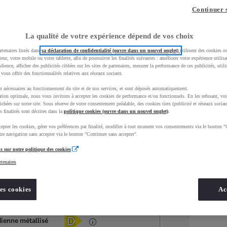
Continuer 
La qualité de votre expérience dépend de vos choix
rtenaires listés dans
sa déclaration de confidentialité (ouvre dans un nouvel onglet)
utilisent des cookies o
teur, votre mobile ou votre tablette, afin de poursuivre les finalités suivantes : améliorer votre expérience utilisat
udience, afficher des publicités ciblées sur les sites de partenaires, mesurer la performance de ces publicités, util
 vous offrir des fonctionnalités relatives aux réseaux sociaux.
t nécessaires au fonctionnement du site et de nos services, et sont déposés automatiquement.
tion optimale, nous vous invitons à accepter les cookies de performance et/ou fonctionnels. En les refusant, vou
ichées sur notre site. Sous réserve de votre consentement préalable, des cookies tiers (publicité et réseaux sociau
s finalités sont décrites dans la
politique cookies (ouvre dans un nouvel onglet)
.
epter les cookies, gérer vos préférences par finalité, modifier à tout moment vos consentements via le bouton "
Services
Concession
re navigation sans accepter via le bouton "Continuer sans accepter".
s sur notre politique des cookies
rtenaires
Energie
oyota Occasions
Diesel
es cookies
Ac
Étiquette énergétique
dienne métallisé