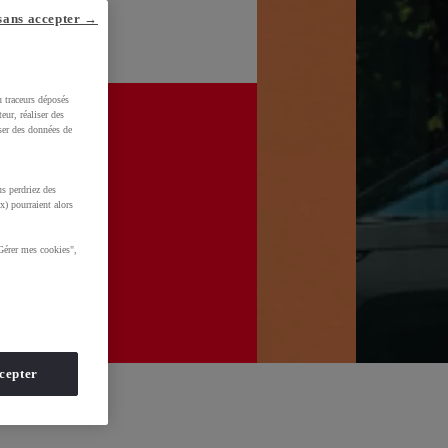
sans accepter →
u traceurs déposés
eur, réaliser des
iser des données de
s perdriez des
x) pourraient alors
Gérer mes cookies",
cepter