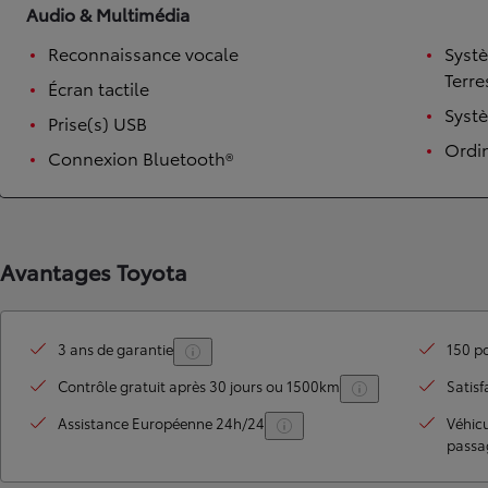
Audio & Multimédia
Reconnaissance vocale
Syst
Terre
Écran tactile
Syst
Prise(s) USB
Ordi
Connexion Bluetooth®
TOYOTA C-HR
Avantages Toyota
HYBRIDE OU HYBRIDE RECHARGEABLE
Disponible rapidement
3 ans de garantie
150 po
Contrôle gratuit après 30 jours ou 1500km
Satisf
Assistance Européenne 24h/24
Véhic
passa