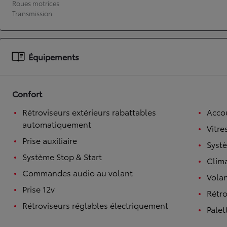
Roues motrices
Transmission
À partir de 19 700 €
Nouvelle Yaris Cross
HYBRIDE
Disponible prochainement
Équipements
Confort
Rétroviseurs extérieurs rabattables
Accou
automatiquement
Vitre
Prise auxiliaire
Syst
Système Stop & Start
Clim
Commandes audio au volant
Volan
Prise 12v
Rétro
Rétroviseurs réglables électriquement
Palet