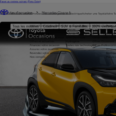
Passer au contenu suivant
(Press Enter)
Vous êtes ici
:
Véhicules d'occasion
Mercedes Classe A
Véhicules neufs
Véhicules d'occasion
Hybride et électrique
Acheter une Toyota
Votre T
Nos voitures d'occasion
Toutes les motorisations
Reprise de votre voiture
Toyota 
Tous les modèles
Citadines
SUV & Familiales
100% électriqu
Avantages Toyota Occasions
Hybride
Offres du moment
Offres 
Nouvelle Aygo X
Réservez en ligne
Hybride Rechargeable
Offres Particuliers
Entrete
HYBRIDE
Livraison près de chez vous
100% Électrique
Offres Après-vente
Offres et actualités
Hydrogène
Offres Occasions
Financez votre occasion
Toutes nos technologies
Offres Professionn
Assurez votre occasion
Accesso
Revendez votre véhicule cash
Boutiqu
Nos conseils
Ma vie 