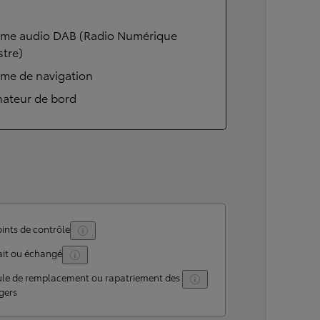
ème audio DAB (Radio Numérique
stre)
ème de navigation
nateur de bord
ints de contrôle
ait ou échangé
ule de remplacement ou rapatriement des
gers