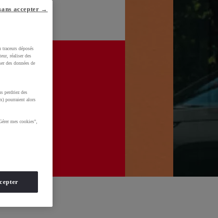
sans accepter →
u traceurs déposés
eur, réaliser des
iser des données de
s perdriez des
x) pourraient alors
Gérer mes cookies",
cepter