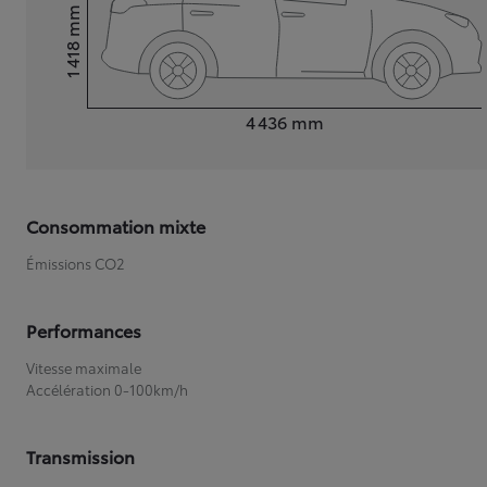
mm
1 418
Hauteur
Longueur
4 436
mm
Consommation mixte
Émissions CO2
Performances
Vitesse maximale
Accélération 0-100km/h
Transmission