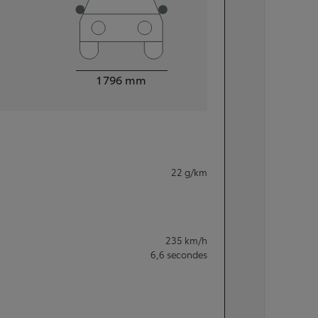
Largeur
1 796
mm
22
g/km
235
km/h
6,6
secondes