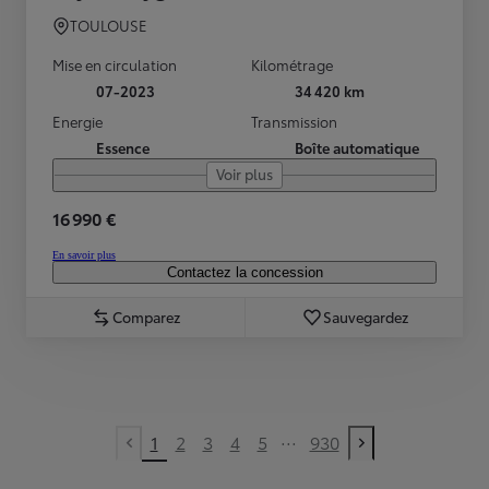
TOULOUSE
Mise en circulation
Kilométrage
07-2023
34 420 km
Energie
Transmission
Essence
Boîte automatique
Voir plus
16 990 €
En savoir plus
Contactez la concession
Comparez
Sauvegardez
...
1
2
3
4
5
930
Previous page
Next page