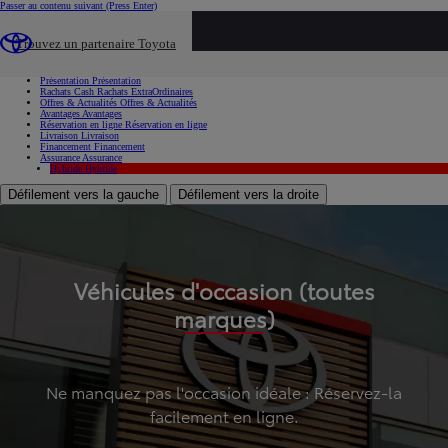
Passer au contenu suivant
(Press Enter)
...
Trouvez un partenaire Toyota
Voiture d'occasion
Présentation
Présentation
Rachats Cash
Rachats ExtraOrdinaires
Offres & Actualités
Offres & Actualités
Avantages
Avantages
Réservation en ligne
Réservation en ligne
Livraison
Livraison
Financement
Financement
Assurance
Assurance
Hybride
Hybride
Défilement vers la gauche
Défilement vers la droite
Véhicules d'occasion (toutes
marques)
Ne manquez pas l'occasion idéale : Réservez-la
facilement en ligne.