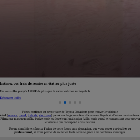
Réservez en ligne votre occasion pour 1€ seulement
Réservez en ligne
Faites confiance au savoir-faire de Toyota Occasions pour trouver le véhicule
idéal (
essence
,
diesel
,
hybride
,
électrique
) parmi une large sélection d’annonces Toyota et d’autres constructeurs.
Filtrez par marque/modèle, budget (prix ou loyer) ou localisation (ville, code postal et concession) pour trouver
le véhicule qui correspond à vos besoins.
Toyota simplifie et sécurise l'achat de votre future auto d'occasion, que vous soyez
particulier ou
professionnel
, et vous permet de rouler en toute sérénité grâce à de nombreux avantages.