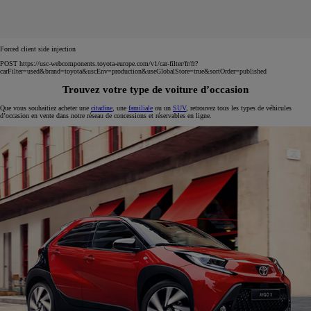
Forced client side injection
POST https://usc-webcomponents.toyota-europe.com/v1/car-filter/fr/fr?
carFilter=used&brand=toyota&uscEnv=production&useGlobalStore=true&sortOrder=published
Trouvez votre type de voiture d’occasion
Que vous souhaitiez acheter une
citadine
, une
familiale
ou un
SUV
, retrouvez tous les types de véhicules
d’occasion en vente dans notre réseau de concessions et réservables en ligne.