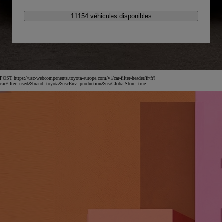
11154 véhicules disponibles
POST https://usc-webcomponents.toyota-europe.com/v1/car-filter-header/fr/fr?
carFilter=used&brand=toyota&uscEnv=production&useGlobalStore=true