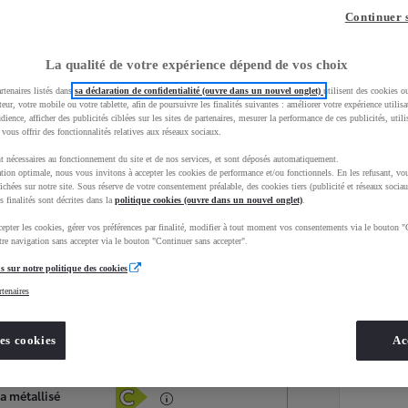
Continuer 
La qualité de votre expérience dépend de vos choix
rtenaires listés dans
sa déclaration de confidentialité (ouvre dans un nouvel onglet)
utilisent des cookies o
teur, votre mobile ou votre tablette, afin de poursuivre les finalités suivantes : améliorer votre expérience utilisat
udience, afficher des publicités ciblées sur les sites de partenaires, mesurer la performance de ces publicités, util
 vous offrir des fonctionnalités relatives aux réseaux sociaux.
t nécessaires au fonctionnement du site et de nos services, et sont déposés automatiquement.
tion optimale, nous vous invitons à accepter les cookies de performance et/ou fonctionnels. En les refusant, vou
ichées sur notre site. Sous réserve de votre consentement préalable, des cookies tiers (publicité et réseaux sociau
s finalités sont décrites dans la
politique cookies (ouvre dans un nouvel onglet)
.
epter les cookies, gérer vos préférences par finalité, modifier à tout moment vos consentements via le bouton "
Services
Concession
re navigation sans accepter via le bouton "Continuer sans accepter".
s sur notre politique des cookies
rtenaires
Energie
oyota Occasions
Hybride Essence
es cookies
Ac
Étiquette énergétique
a métallisé