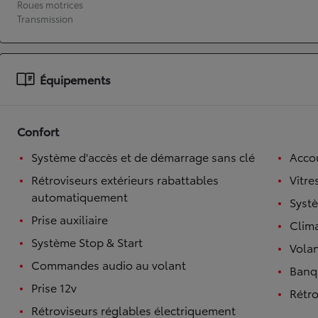
Roues motrices
Transmission
À partir de 19 700 €
Nouvelle Yaris Cross
HYBRIDE
Disponible prochainement
Équipements
Confort
Système d'accès et de démarrage sans clé
Accou
Rétroviseurs extérieurs rabattables
Vitre
automatiquement
Syst
Prise auxiliaire
Clim
Système Stop & Start
Volan
Commandes audio au volant
Banqu
Prise 12v
Rétro
Rétroviseurs réglables électriquement