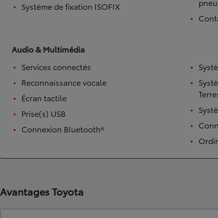
pneu
Système de fixation ISOFIX
Contr
Audio & Multimédia
Services connectés
Syst
Reconnaissance vocale
Syst
Terre
Écran tactile
Syst
Prise(s) USB
TOYOTA C-HR
Conne
HYBRIDE OU HYBRIDE RECHARGEABLE
Connexion Bluetooth®
Disponible rapidement
Ordi
Avantages Toyota