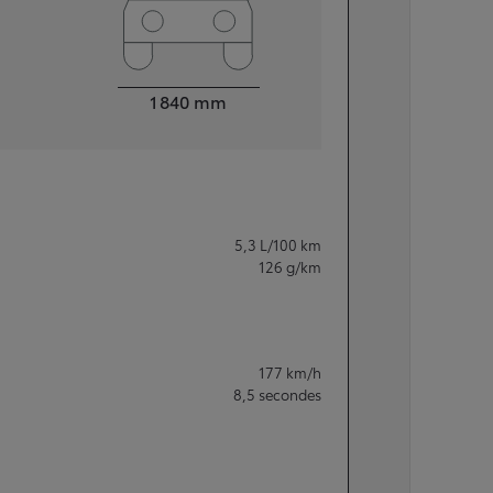
Largeur
1 840
mm
5,3
L/100 km
126
g/km
177
km/h
8,5
secondes