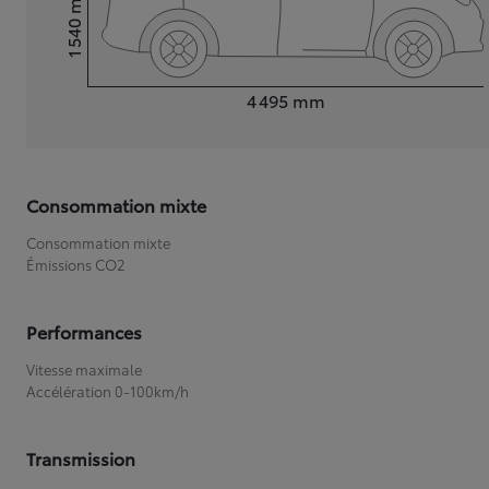
1 540
Hauteur
Longueur
4 495
mm
Consommation mixte
Consommation mixte
Émissions CO2
Performances
Vitesse maximale
Accélération 0-100km/h
Transmission