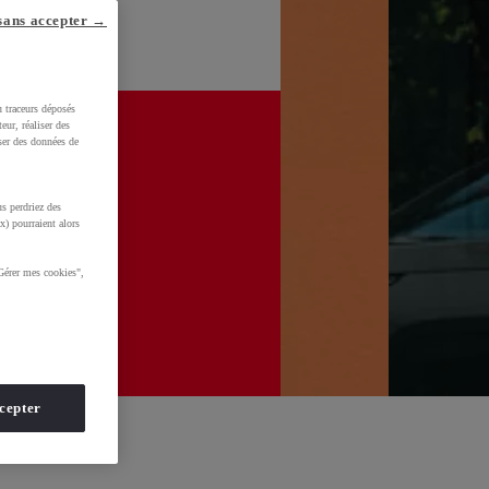
sans accepter →
u traceurs déposés
eur, réaliser des
iser des données de
s perdriez des
x) pourraient alors
Gérer mes cookies",
cepter