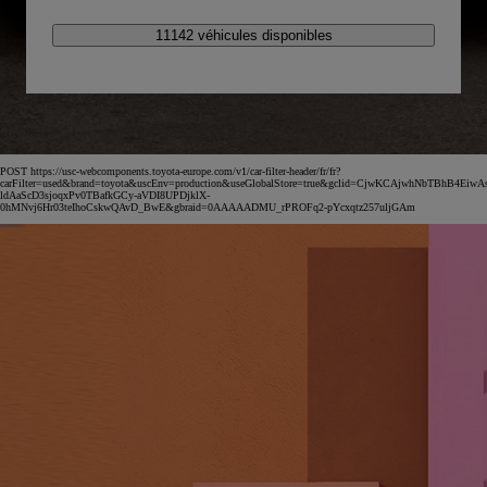
11142 véhicules disponibles
POST https://usc-webcomponents.toyota-europe.com/v1/car-filter-header/fr/fr?
carFilter=used&brand=toyota&uscEnv=production&useGlobalStore=true&gclid=CjwKCAjwhNbTBhB4EiwA
ldAaScD3sjoqxPv0TBafkGCy-aVDI8UPDjklX-
0hMNvj6Hr03teIhoCskwQAvD_BwE&gbraid=0AAAAADMU_rPROFq2-pYcxqtz257uljGAm