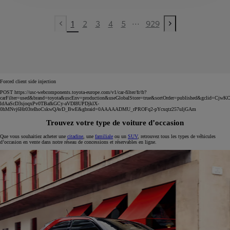
...
1
2
3
4
5
929
Previous page
Next page
Forced client side injection
POST https://usc-webcomponents.toyota-europe.com/v1/car-filter/fr/fr?
carFilter=used&brand=toyota&uscEnv=production&useGlobalStore=true&sortOrder=published&gclid=C
ldAaScD3sjoqxPv0TBafkGCy-aVDI8UPDjklX-
0hMNvj6Hr03teIhoCskwQAvD_BwE&gbraid=0AAAAADMU_rPROFq2-pYcxqtz257uljGAm
Trouvez votre type de voiture d’occasion
Que vous souhaitiez acheter une
citadine
, une
familiale
ou un
SUV
, retrouvez tous les types de véhicules
d’occasion en vente dans notre réseau de concessions et réservables en ligne.