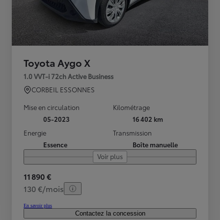
Toyota Aygo X
1.0 VVT-i 72ch Active Business
CORBEIL ESSONNES
Mise en circulation
Kilométrage
05-2023
16 402 km
Energie
Transmission
Essence
Boîte manuelle
Voir plus
11 890 €
130 €/mois
En savoir plus
Contactez la concession