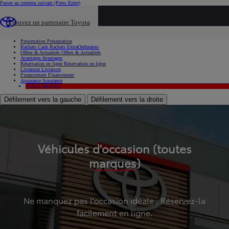
Passer au contenu suivant
(Press Enter)
...
Trouvez un partenaire Toyota
Voiture d'occasion
Présentation
Présentation
Rachats Cash
Rachats ExtraOrdinaires
Offres & Actualités
Offres & Actualités
Avantages
Avantages
Réservation en ligne
Réservation en ligne
Livraison
Livraison
Financement
Financement
Assurance
Assurance
Hybride
Hybride
Défilement vers la gauche
Défilement vers la droite
Véhicules d'occasion (toutes
marques)
Ne manquez pas l'occasion idéale : Réservez-la
facilement en ligne.