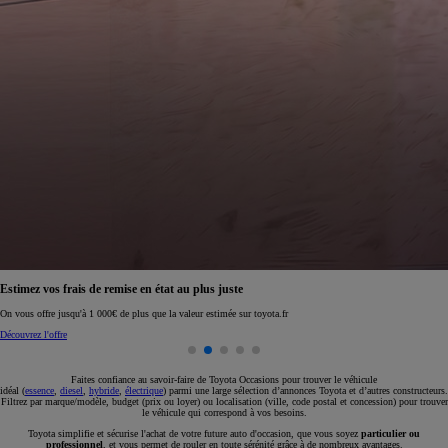
Réservez en ligne votre occasion pour 1€ seulement
Réservez en ligne
Faites confiance au savoir-faire de Toyota Occasions pour trouver le véhicule
idéal (
essence
,
diesel
,
hybride
,
électrique
) parmi une large sélection d’annonces Toyota et d’autres constructeurs.
Filtrez par marque/modèle, budget (prix ou loyer) ou localisation (ville, code postal et concession) pour trouver
le véhicule qui correspond à vos besoins.
Toyota simplifie et sécurise l'achat de votre future auto d'occasion, que vous soyez
particulier ou
professionnel
, et vous permet de rouler en toute sérénité grâce à de nombreux avantages.