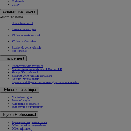
Highlander
Camry
Acheter une Toyota
Acheter une Toyota
Offres du moment
Réservation en ligne
Véhicules neufs en stock
Véhicules d'occasion
Reprise de votre véhicule
Nos conseils
Financement
Financement des véhicules
Nos solutions de location en LOA ou LLD
Vous préférez acheter ?
Financez votre véhicule d'occasion
Pour les Professionnels
Espace client Toyota Financement
(Opens in new window)
Hybride et électrique
Nos technologies
Toyota Charging
Autonomie et conduite
Tout savoir sur l’électrique
Toyota Professional
Toyota pour les professionnels
Offres Location longue durée
Offres utilitaires