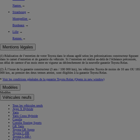
Nantes
→
Strasbourg
→
Montpellier
→
Bordeaux
→
Lille
→
Rennes
→
Mentions légales
(1) Réalisation de l’entretien de votre Toyota dans le réseau agréé selon les préconisations constructeur figurant
dans le carnet d’entretien et de garantie du véhicule. Si l’entretien est réalisé
au-delà de l’échéance
préconisée,
un délai de carence d’un mois
entre en vigueur au déclenchement de la nouvelle garantie Toyota Relax.
(2) À l’issue de la garantie constructeur (3 ans / 100 000 km), les véhicules Toyota de moins de 10 ans
OU
185
000 km, au premier des deux termes atteint, sont éligibles à la garantie Toyota Relax.
*
Voir les conditions générales de la garantie Toyota Relax
(Opens in new window)
Modèles
Modèles
Véhicules neufs
Tous les véhicules neufs
Aygo X Hybride
Yaris
Yaris Cross Hybride
Corolla
Corolla Touring Sports
GR Yaris
Toyota GR Supra
Toyota C-HR
Toyota C-HR+
RAV4