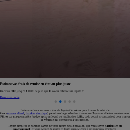
Estimez vos frais de remise en état au plus juste
On vous offre jusqu'à 1 000€ de plus que la valeur estimée sur toyota.fr
Découvrez l'offre
Faites confiance au savoir-faire de Toyota Occasions pour trouver le véhicule
idéal (
essence
,
diesel
,
hybride
,
électrique
) parmi une large sélection d’annonces Toyota et d’autres constructeurs.
Filtrez par marque/modèle, budget (prix ou loyer) ou localisation (ville, code postal et concession) pour trouver
le véhicule qui correspond à vos besoins.
Toyota simplifie et sécurise l'achat de votre future auto d'occasion, que vous soyez
particulier ou
professionnel
, et vous permet de rouler en toute sérénité grâce à de nombreux avantages.