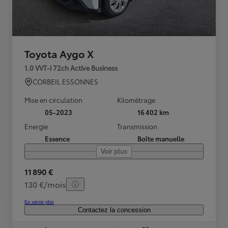
Toyota Aygo X
1.0 VVT-i 72ch Active Business
CORBEIL ESSONNES
Mise en circulation
Kilométrage
05-2023
16 402 km
Energie
Transmission
Essence
Boîte manuelle
Voir plus
11 890 €
130 €/mois
En savoir plus
Contactez la concession