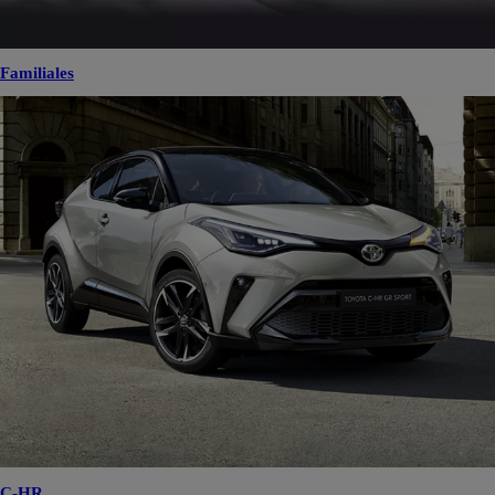
Familiales
C-HR