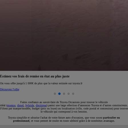
Réservez en ligne votre occasion pour 1€ seulement
Réservez en ligne
Faites confiance au savoir-faire de Toyota Occasions pour trouver le véhicule
idéal (
essence
,
diesel
,
hybride
,
électrique
) parmi une large sélection d’annonces Toyota et d’autres constructeurs.
Filtrez par marque/modèle, budget (prix ou loyer) ou localisation (ville, code postal et concession) pour trouver
le véhicule qui correspond à vos besoins.
Toyota simplifie et sécurise l'achat de votre future auto d'occasion, que vous soyez
particulier ou
professionnel
, et vous permet de rouler en toute sérénité grâce à de nombreux avantages.