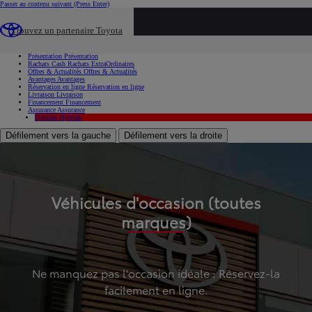
Passer au contenu suivant
(Press Enter)
...
Trouvez un partenaire Toyota
Voiture d'occasion
Présentation
Présentation
Rachats Cash
Rachats ExtraOrdinaires
Offres & Actualités
Offres & Actualités
Avantages
Avantages
Réservation en ligne
Réservation en ligne
Livraison
Livraison
Financement
Financement
Assurance
Assurance
Hybride
Hybride
Défilement vers la gauche
Défilement vers la droite
Véhicules d'occasion (toutes
marques)
Ne manquez pas l'occasion idéale : Réservez-la
facilement en ligne.