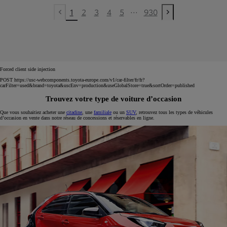
...
1
2
3
4
5
930
Previous page
Next page
Forced client side injection
POST https://usc-webcomponents.toyota-europe.com/v1/car-filter/fr/fr?
carFilter=used&brand=toyota&uscEnv=production&useGlobalStore=true&sortOrder=published
Trouvez votre type de voiture d’occasion
Que vous souhaitiez acheter une
citadine
, une
familiale
ou un
SUV
, retrouvez tous les types de véhicules
d’occasion en vente dans notre réseau de concessions et réservables en ligne.