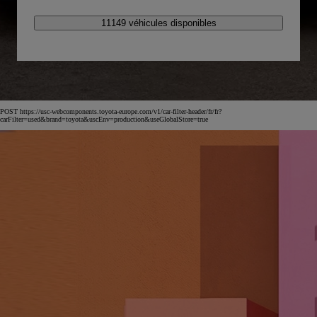
11149 véhicules disponibles
POST https://usc-webcomponents.toyota-europe.com/v1/car-filter-header/fr/fr?
carFilter=used&brand=toyota&uscEnv=production&useGlobalStore=true