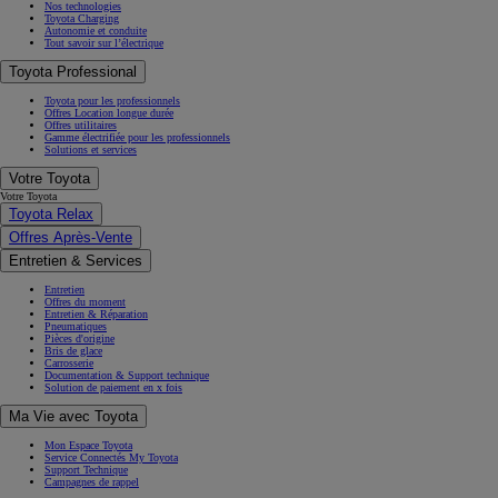
Nos technologies
Toyota Charging
Autonomie et conduite
Tout savoir sur l’électrique
Toyota Professional
Toyota pour les professionnels
Offres Location longue durée
Offres utilitaires
Gamme électrifiée pour les professionnels
Solutions et services
Votre Toyota
Votre Toyota
Toyota Relax
Offres Après-Vente
Entretien & Services
Entretien
Offres du moment
Entretien & Réparation
Pneumatiques
Pièces d'origine
Bris de glace
Carrosserie
Documentation & Support technique
Solution de paiement en x fois
Ma Vie avec Toyota
Mon Espace Toyota
Service Connectés My Toyota
Support Technique
Campagnes de rappel