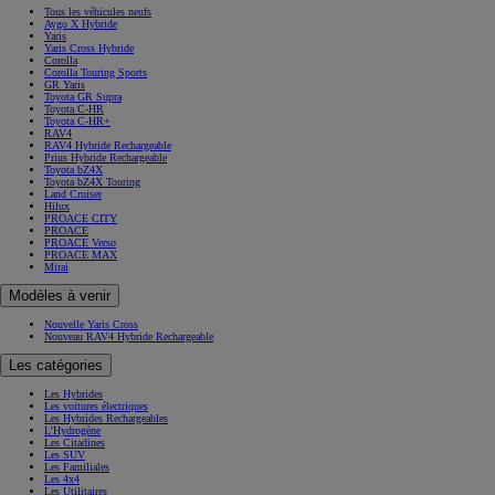
Tous les véhicules neufs
Aygo X Hybride
Yaris
Yaris Cross Hybride
Corolla
Corolla Touring Sports
GR Yaris
Toyota GR Supra
Toyota C-HR
Toyota C-HR+
RAV4
RAV4 Hybride Rechargeable
Prius Hybride Rechargeable
Toyota bZ4X
Toyota bZ4X Touring
Land Cruiser
Hilux
PROACE CITY
PROACE
PROACE Verso
PROACE MAX
Mirai
Modèles à venir
Nouvelle Yaris Cross
Nouveau RAV4 Hybride Rechargeable
Les catégories
Les Hybrides
Les voitures électriques
Les Hybrides Rechargeables
L'Hydrogène
Les Citadines
Les SUV
Les Familiales
Les 4x4
Les Utilitaires