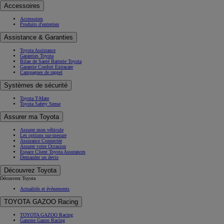
Accessoires
Accessoires
Produits d'entretien
Assistance & Garanties
Toyota Assistance
Garanties Toyota
Bilan de Santé Batterie Toyota
Garantie Confort Extracare
Campagnes de rappel
Systèmes de sécurité
Toyota T-Mate
Toyota Safety Sense
Assurer ma Toyota
Assurer mon véhicule
Les options sur-mesure
Assurance Connectée
Assurer votre Occasion
Espace Client Toyota Assurances
Demander un devis
Découvrez Toyota
Découvrez Toyota
Actualités et évènements
TOYOTA GAZOO Racing
TOYOTA GAZOO Racing
Gamme Gazoo Racing