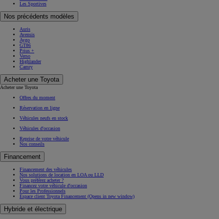
Les Sportives
Nos précédents modèles
Auris
Avensis
Aygo
GT86
Prius +
Verso
Highlander
Camry
Acheter une Toyota
Acheter une Toyota
Offres du moment
Réservation en ligne
Véhicules neufs en stock
Véhicules d'occasion
Reprise de votre véhicule
Nos conseils
Financement
Financement des véhicules
Nos solutions de location en LOA ou LLD
Vous préférez acheter ?
Financez votre véhicule d'occasion
Pour les Professionnels
Espace client Toyota Financement
(Opens in new window)
Hybride et électrique