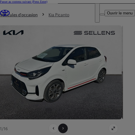
Passer au contenu suivant
(Press Enter)
DEALER NAME
Vous êtes ici
:
Ouvrir le menu
Trouvez un partenaire Toyota
Véhicules d'occasion
Kia Picanto
1/16