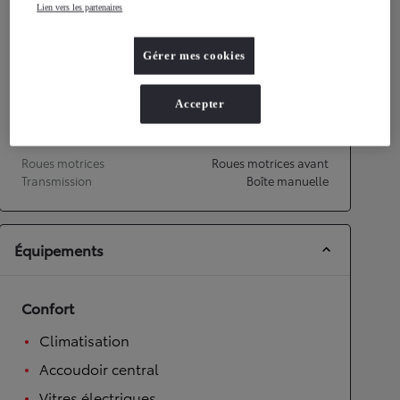
Lien vers les partenaires
Performances
Gérer mes cookies
Vitesse maximale
173
km/h
Accélération 0-100km/h
12,5
secondes
Accepter
Transmission
Roues motrices
Roues motrices avant
Transmission
Boîte manuelle
Équipements
Confort
Climatisation
Accoudoir central
Vitres électriques