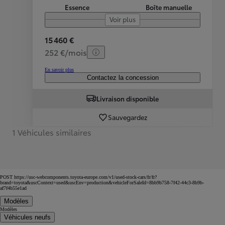
Essence
Boîte manuelle
Voir plus
15 460 €
252 €/mois
En savoir plus
Contactez la concession
Livraison disponible
Sauvegardez
1 Véhicules similaires
POST https://usc-webcomponents.toyota-europe.com/v1/used-stock-cars/fr/fr?
brand=toyota&uscContext=used&uscEnv=production&vehicleForSaleId=8bb9b758-7f42-44c3-8b9b-
af7f4b55e1ad
Modèles
Modèles
Véhicules neufs