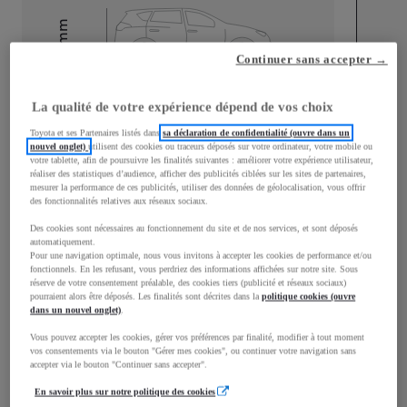
mm
1 485
Continuer sans accepter →
Hauteur
La qualité de votre expérience dépend de vos choix
Longueur
3 595
mm
Toyota et ses Partenaires listés dans
sa déclaration de confidentialité (ouvre dans un
nouvel onglet)
utilisent des cookies ou traceurs déposés sur votre ordinateur, votre mobile ou
votre tablette, afin de poursuivre les finalités suivantes : améliorer votre expérience utilisateur,
réaliser des statistiques d’audience, afficher des publicités ciblées sur les sites de partenaires,
mesurer la performance de ces publicités, utiliser des données de géolocalisation, vous offrir
des fonctionnalités relatives aux réseaux sociaux.
Des cookies sont nécessaires au fonctionnement du site et de nos services, et sont déposés
Largeur
1 595
mm
automatiquement.
Pour une navigation optimale, nous vous invitons à accepter les cookies de performance et/ou
fonctionnels. En les refusant, vous perdriez des informations affichées sur notre site. Sous
réserve de votre consentement préalable, des cookies tiers (publicité et réseaux sociaux)
pourraient alors être déposés. Les finalités sont décrites dans la
politique cookies (ouvre
dans un nouvel onglet)
.
Consommation mixte
Vous pouvez accepter les cookies, gérer vos préférences par finalité, modifier à tout moment
vos consentements via le bouton "Gérer mes cookies", ou continuer votre navigation sans
Consommation mixte
5,3
L/100 km
accepter via le bouton "Continuer sans accepter".
Émissions CO2
121
g/km
En savoir plus sur notre politique des cookies