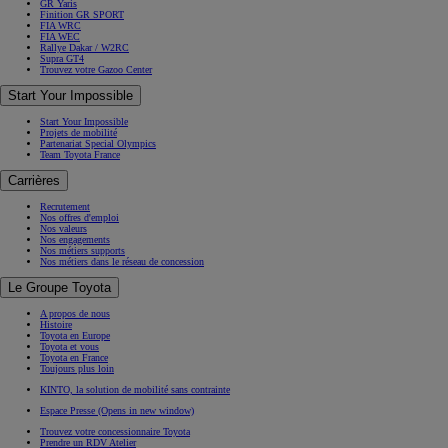
GR Yaris
Finition GR SPORT
FIA WRC
FIA WEC
Rallye Dakar / W2RC
Supra GT4
Trouvez votre Gazoo Center
Start Your Impossible
Start Your Impossible
Projets de mobilité
Partenariat Special Olympics
Team Toyota France
Carrières
Recrutement
Nos offres d'emploi
Nos valeurs
Nos engagements
Nos métiers supports
Nos métiers dans le réseau de concession
Le Groupe Toyota
A propos de nous
Histoire
Toyota en Europe
Toyota et vous
Toyota en France
Toujours plus loin
KINTO, la solution de mobilité sans contrainte
Espace Presse
(Opens in new window)
Trouvez votre concessionnaire Toyota
Prendre un RDV Atelier