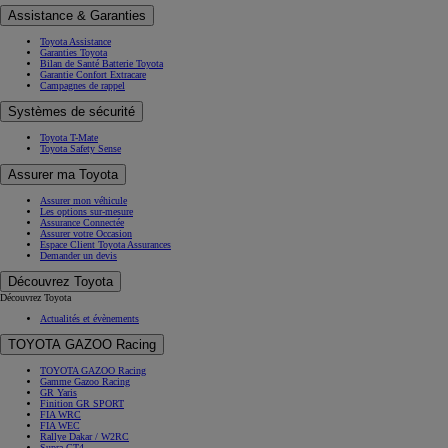
Assistance & Garanties
Toyota Assistance
Garanties Toyota
Bilan de Santé Batterie Toyota
Garantie Confort Extracare
Campagnes de rappel
Systèmes de sécurité
Toyota T-Mate
Toyota Safety Sense
Assurer ma Toyota
Assurer mon véhicule
Les options sur-mesure
Assurance Connectée
Assurer votre Occasion
Espace Client Toyota Assurances
Demander un devis
Découvrez Toyota
Découvrez Toyota
Actualités et évènements
TOYOTA GAZOO Racing
TOYOTA GAZOO Racing
Gamme Gazoo Racing
GR Yaris
Finition GR SPORT
FIA WRC
FIA WEC
Rallye Dakar / W2RC
Supra GT4