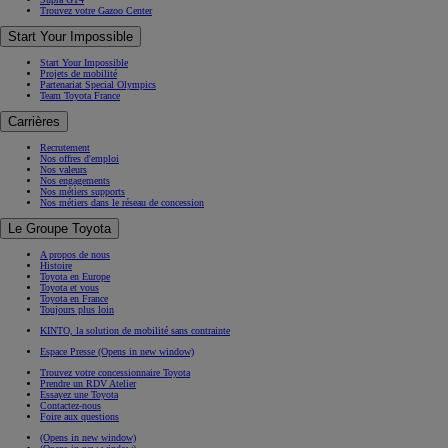
Trouvez votre Gazoo Center
Start Your Impossible
Start Your Impossible
Projets de mobilité
Partenariat Special Olympics
Team Toyota France
Carrières
Recrutement
Nos offres d'emploi
Nos valeurs
Nos engagements
Nos métiers supports
Nos métiers dans le réseau de concession
Le Groupe Toyota
A propos de nous
Histoire
Toyota en Europe
Toyota et vous
Toyota en France
Toujours plus loin
KINTO, la solution de mobilité sans contrainte
Espace Presse
(Opens in new window)
Trouvez votre concessionnaire Toyota
Prendre un RDV Atelier
Essayez une Toyota
Contactez-nous
Foire aux questions
(Opens in new window)