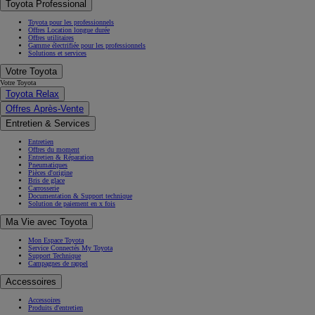
Toyota Professional
Toyota pour les professionnels
Offres Location longue durée
Offres utilitaires
Gamme électrifiée pour les professionnels
Solutions et services
Votre Toyota
Votre Toyota
Toyota Relax
Offres Après-Vente
Entretien & Services
Entretien
Offres du moment
Entretien & Réparation
Pneumatiques
Pièces d'origine
Bris de glace
Carrosserie
Documentation & Support technique
Solution de paiement en x fois
Ma Vie avec Toyota
Mon Espace Toyota
Service Connectés My Toyota
Support Technique
Campagnes de rappel
Accessoires
Accessoires
Produits d'entretien