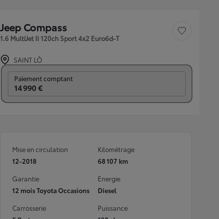
Jeep Compass
Sauvegarder le véh
1.6 MultiJet II 120ch Sport 4x2 Euro6d-T
SAINT LÔ
Prix mensuel
Paiement comptant
14 990 €
Mise en circulation
Kilométrage
12-2018
68 107 km
Garantie
Energie
12 mois Toyota Occasions
Diesel
Carrosserie
Puissance