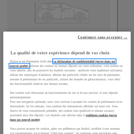
Longueur
4 394
mm
Continuer sans accepter →
La qualité de votre expérience dépend de vos choix
Toyota et ses Partenaires listés dans
sa déclaration de confidentialité (ouvre dans un
nouvel onglet)
utilisent des cookies ou traceurs déposés sur votre ordinateur, votre mobile ou
votre tablette, afin de poursuivre les finalités suivantes : améliorer votre expérience utilisateur,
réaliser des statistiques d’audience, afficher des publicités ciblées sur les sites de partenaires,
Largeur
1 819
mm
mesurer la performance de ces publicités, utiliser des données de géolocalisation, vous offrir
des fonctionnalités relatives aux réseaux sociaux.
Des cookies sont nécessaires au fonctionnement du site et de nos services, et sont déposés
automatiquement.
Pour une navigation optimale, nous vous invitons à accepter les cookies de performance et/ou
fonctionnels. En les refusant, vous perdriez des informations affichées sur notre site. Sous
Consommation mixte
réserve de votre consentement préalable, des cookies tiers (publicité et réseaux sociaux)
pourraient alors être déposés. Les finalités sont décrites dans la
politique cookies (ouvre
Consommation mixte
5,1
L/100 km
dans un nouvel onglet)
.
Émissions CO2
129
g/km
Vous pouvez accepter les cookies, gérer vos préférences par finalité, modifier à tout moment
vos consentements via le bouton "Gérer mes cookies", ou continuer votre navigation sans