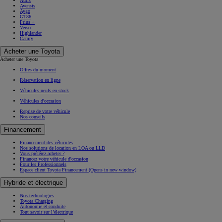
Auris
Avensis
Aygo
GT86
Prius +
Verso
Highlander
Camry
Acheter une Toyota
Acheter une Toyota
Offres du moment
Réservation en ligne
Véhicules neufs en stock
Véhicules d'occasion
Reprise de votre véhicule
Nos conseils
Financement
Financement des véhicules
Nos solutions de location en LOA ou LLD
Vous préférez acheter ?
Financez votre véhicule d'occasion
Pour les Professionnels
Espace client Toyota Financement
(Opens in new window)
Hybride et électrique
Nos technologies
Toyota Charging
Autonomie et conduite
Tout savoir sur l’électrique