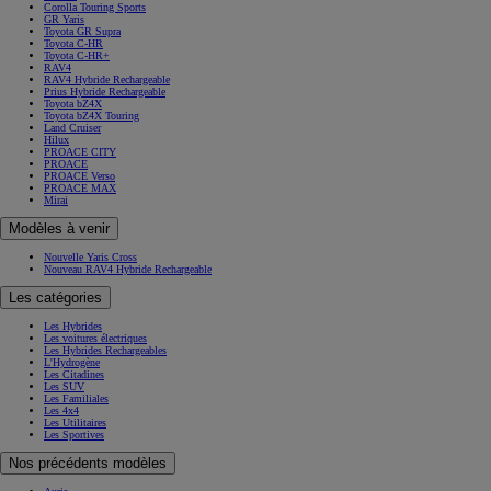
Corolla Touring Sports
GR Yaris
Toyota GR Supra
Toyota C-HR
Toyota C-HR+
RAV4
RAV4 Hybride Rechargeable
Prius Hybride Rechargeable
Toyota bZ4X
Toyota bZ4X Touring
Land Cruiser
Hilux
PROACE CITY
PROACE
PROACE Verso
PROACE MAX
Mirai
Modèles à venir
Nouvelle Yaris Cross
Nouveau RAV4 Hybride Rechargeable
Les catégories
Les Hybrides
Les voitures électriques
Les Hybrides Rechargeables
L'Hydrogène
Les Citadines
Les SUV
Les Familiales
Les 4x4
Les Utilitaires
Les Sportives
Nos précédents modèles