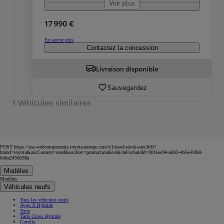
Voir plus
17 990 €
En savoir plus
Contactez la concession
Livraison disponible
Sauvegardez
1 Véhicules similaires
POST https://usc-webcomponents.toyota-europe.com/v1/used-stock-cars/fr/fr?
brand=toyota&uscContext=used&uscEnv=production&vehicleForSaleId=0016ec94-a6b3-4b5e-b9b8-
84da2456b38a
Modèles
Modèles
Véhicules neufs
Tous les véhicules neufs
Aygo X Hybride
Yaris
Yaris Cross Hybride
Corolla