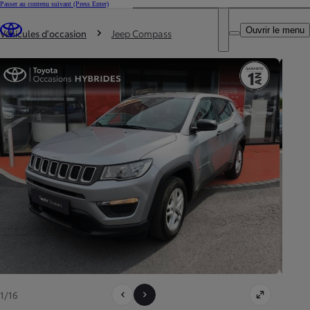
Passer au contenu suivant
(Press Enter)
DEALER NAME
Vous êtes ici
:
Ouvrir le menu
Trouvez un partenaire Toyota
Véhicules d'occasion
Jeep Compass
1/16