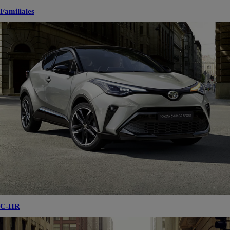
Familiales
C-HR