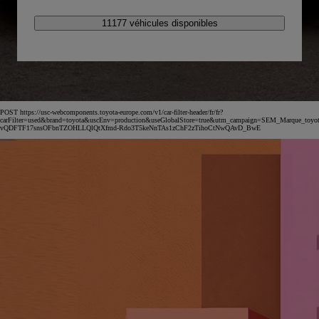
11177 véhicules disponibles
POST https://usc-webcomponents.toyota-europe.com/v1/car-filter-header/fr/fr?
carFilter=used&brand=toyota&uscEnv=production&useGlobalStore=true&utm_campaign=SEM_Marqu
vQDFTF17snsOFbnTZOHLLQlQtXfmd-Rdo3T5keNnTAs1zChF2zTihoCtNwQAvD_BwE