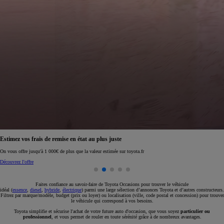
Réservez en ligne votre occasion pour 1€ seulement
Réservez en ligne
Faites confiance au savoir-faire de Toyota Occasions pour trouver le véhicule
idéal (
essence
,
diesel
,
hybride
,
électrique
) parmi une large sélection d’annonces Toyota et d’autres constructeurs.
Filtrez par marque/modèle, budget (prix ou loyer) ou localisation (ville, code postal et concession) pour trouver
le véhicule qui correspond à vos besoins.
Toyota simplifie et sécurise l'achat de votre future auto d'occasion, que vous soyez
particulier ou
professionnel
, et vous permet de rouler en toute sérénité grâce à de nombreux avantages.