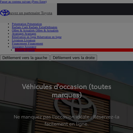
Passer au contenu suivant
(Press Enter)
...
Trouvez un partenaire Toyota
Voiture d'occasion
Présentation
Présentation
Rachats Cash
Rachats ExtraOrdinaires
Offres & Actualités
Offres & Actualités
Avantages
Avantages
Réservation en ligne
Réservation en ligne
Livraison
Livraison
Financement
Financement
Assurance
Assurance
Hybride
Hybride
Défilement vers la gauche
Défilement vers la droite
Véhicules d'occasion (toutes
marques)
Ne manquez pas l'occasion idéale : Réservez-la
facilement en ligne.