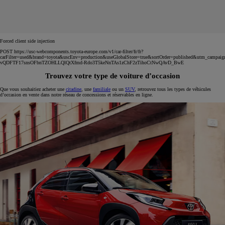
Forced client side injection
POST https://usc-webcomponents.toyota-europe.com/v1/car-filter/fr/fr?
carFilter=used&brand=toyota&uscEnv=production&useGlobalStore=true&sortOrder=published&utm
vQDFTF17snsOFbnTZOHLLQlQtXfmd-Rdo3T5keNnTAs1zChF2zTihoCtNwQAvD_BwE
Trouvez votre type de voiture d’occasion
Que vous souhaitiez acheter une
citadine
, une
familiale
ou un
SUV
, retrouvez tous les types de véhicules
d’occasion en vente dans notre réseau de concessions et réservables en ligne.