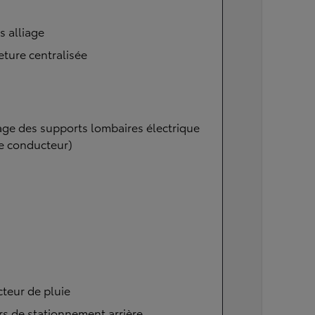
s alliage
ture centralisée
ge des supports lombaires électrique
e conducteur)
teur de pluie
s de stationnement arrière