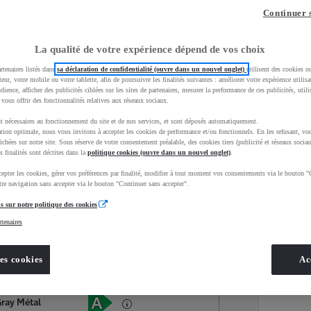
Continuer 
La qualité de votre expérience dépend de vos choix
rtenaires listés dans
sa déclaration de confidentialité (ouvre dans un nouvel onglet)
utilisent des cookies o
teur, votre mobile ou votre tablette, afin de poursuivre les finalités suivantes : améliorer votre expérience utilisat
udience, afficher des publicités ciblées sur les sites de partenaires, mesurer la performance de ces publicités, util
 vous offrir des fonctionnalités relatives aux réseaux sociaux.
t nécessaires au fonctionnement du site et de nos services, et sont déposés automatiquement.
tion optimale, nous vous invitons à accepter les cookies de performance et/ou fonctionnels. En les refusant, vou
ichées sur notre site. Sous réserve de votre consentement préalable, des cookies tiers (publicité et réseaux sociau
s finalités sont décrites dans la
politique cookies (ouvre dans un nouvel onglet)
.
epter les cookies, gérer vos préférences par finalité, modifier à tout moment vos consentements via le bouton "
Services
Concession
re navigation sans accepter via le bouton "Continuer sans accepter".
s sur notre politique des cookies
rtenaires
Energie
oyota Occasions
Electrique
es cookies
Ac
Étiquette énergétique
Gray Métal