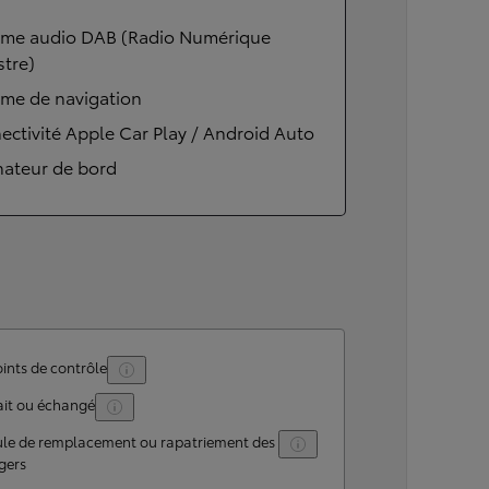
ème audio DAB (Radio Numérique
stre)
ème de navigation
ctivité Apple Car Play / Android Auto
nateur de bord
ints de contrôle
ait ou échangé
ule de remplacement ou rapatriement des
gers