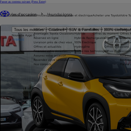
Passer au contenu suivant
(Press Enter)
Vous êtes ici
:
Véhicules d'occasion
Hyundai Ioniq
Véhicules neufs
Véhicules d'occasion
Hybride et électrique
Acheter une Toyota
Votre T
Nos voitures d'occasion
Toutes les motorisations
Reprise de votre voiture
Toyota 
Tous les modèles
Citadines
SUV & Familiales
100% électriqu
Avantages Toyota Occasions
Hybride
Offres du moment
Offres 
Nouvelle Aygo X
Réservez en ligne
Hybride Rechargeable
Offres Particuliers
Entrete
HYBRIDE
Livraison près de chez vous
100% Électrique
Offres Après-vente
Offres et actualités
Hydrogène
Offres Occasions
Financez votre occasion
Toutes nos technologies
Offres Professionn
Assurez votre occasion
Accesso
Revendez votre véhicule cash
Boutiqu
Nos conseils
Ma vie 