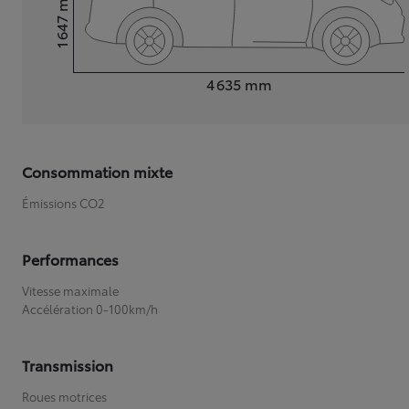
1 647
Hauteur
Longueur
4 635
mm
Consommation mixte
Émissions CO2
Performances
Vitesse maximale
Accélération 0-100km/h
Transmission
Roues motrices