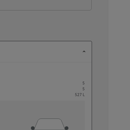
5
5
527
L