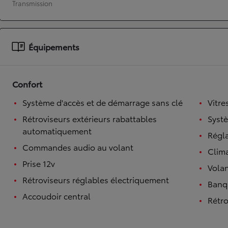
Transmission
À partir de 19 700 €
Nouvelle Yaris Cross
HYBRIDE
Équipements
Disponible prochainement
Confort
Système d'accès et de démarrage sans clé
Vitre
Rétroviseurs extérieurs rabattables
Syst
automatiquement
Régl
Commandes audio au volant
Clim
Prise 12v
Volan
Rétroviseurs réglables électriquement
Banqu
Accoudoir central
Rétro