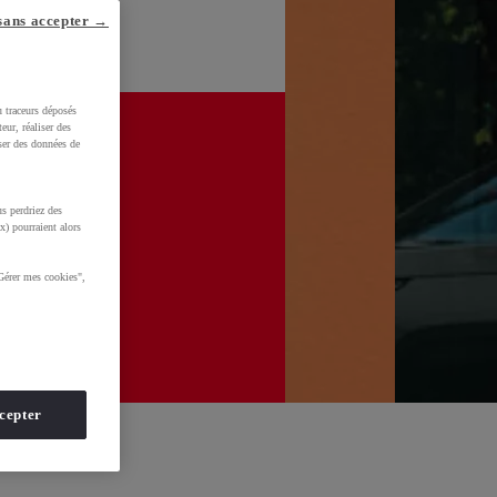
sans accepter →
u traceurs déposés
eur, réaliser des
iser des données de
s perdriez des
x) pourraient alors
Gérer mes cookies",
cepter