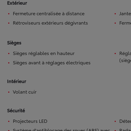
Extérieur
Fermeture centralisée à distance
Jante
Rétroviseurs extérieurs dégivrants
Ferme
Sièges
Sièges réglables en hauteur
Régla
(sièg
Sièges avant à réglages électriques
Intérieur
Volant cuir
Sécurité
Projecteurs LED
Détec
Système d'antiblocage des roues (ABS) avec
Radar