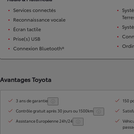
Services connectés
Syst
Terre
Reconnaissance vocale
Syst
Écran tactile
Conne
Prise(s) USB
Ordi
Connexion Bluetooth®
TOYOTA C-HR
HYBRIDE OU HYBRIDE RECHARGEABLE
Avantages Toyota
Disponible rapidement
3 ans de garantie
150 po
Contrôle gratuit après 30 jours ou 1500km
Satisf
Assistance Européenne 24h/24
Véhic
passa