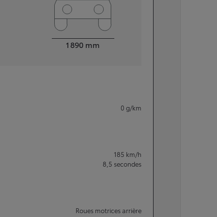
Largeur
1 890
mm
0
g/km
185
km/h
8,5
secondes
Roues motrices arrière