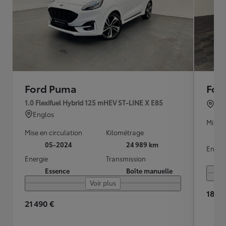
Ford Puma
For
1.0 Flexifuel Hybrid 125 mHEV ST-LINE X E85
Riv
Englos
Mise e
Mise en circulation
Kilométrage
05-2024
24 989 km
Energ
Energie
Transmission
Essence
Boîte manuelle
Voir plus
18 89
21 490 €