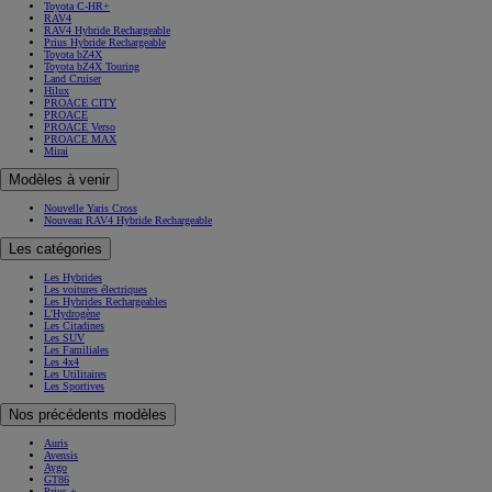
Toyota C-HR+
RAV4
RAV4 Hybride Rechargeable
Prius Hybride Rechargeable
Toyota bZ4X
Toyota bZ4X Touring
Land Cruiser
Hilux
PROACE CITY
PROACE
PROACE Verso
PROACE MAX
Mirai
Modèles à venir
Nouvelle Yaris Cross
Nouveau RAV4 Hybride Rechargeable
Les catégories
Les Hybrides
Les voitures électriques
Les Hybrides Rechargeables
L'Hydrogène
Les Citadines
Les SUV
Les Familiales
Les 4x4
Les Utilitaires
Les Sportives
Nos précédents modèles
Auris
Avensis
Aygo
GT86
Prius +