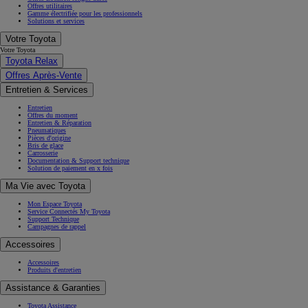
Offres utilitaires
Gamme électrifiée pour les professionnels
Solutions et services
Votre Toyota
Votre Toyota
Toyota Relax
Offres Après-Vente
Entretien & Services
Entretien
Offres du moment
Entretien & Réparation
Pneumatiques
Pièces d'origine
Bris de glace
Carrosserie
Documentation & Support technique
Solution de paiement en x fois
Ma Vie avec Toyota
Mon Espace Toyota
Service Connectés My Toyota
Support Technique
Campagnes de rappel
Accessoires
Accessoires
Produits d'entretien
Assistance & Garanties
Toyota Assistance