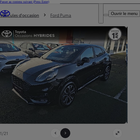
Passer au contenu suivant
(Press Enter)
DEALER NAME
Vous êtes ici
:
Ouvrir le menu
Trouvez un partenaire Toyota
Véhicules d'occasion
Ford Puma
1/21