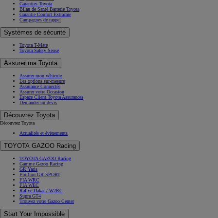
Garanties Toyota
Bilan de Santé Batterie Toyota
Garantie Confort Extracare
Campagnes de rappel
Systèmes de sécurité
Toyota T-Mate
Toyota Safety Sense
Assurer ma Toyota
Assurer mon véhicule
Les options sur-mesure
Assurance Connectée
Assurer votre Occasion
Espace Client Toyota Assurances
Demander un devis
Découvrez Toyota
Découvrez Toyota
Actualités et évènements
TOYOTA GAZOO Racing
TOYOTA GAZOO Racing
Gamme Gazoo Racing
GR Yaris
Finition GR SPORT
FIA WRC
FIA WEC
Rallye Dakar / W2RC
Supra GT4
Trouvez votre Gazoo Center
Start Your Impossible