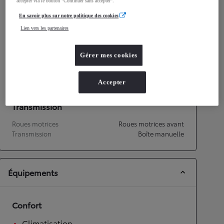
accepter via le bouton "Continuer sans accepter".
Consommation mixte
7,2
L/100 km
En savoir plus sur notre politique des cookies
Émissions CO2
118
g/km
Lien vers les partenaires
Performances
Gérer mes cookies
Vitesse maximale
191
km/h
Accélération 0-100km/h
9,8
secondes
Accepter
Transmission
Roues motrices
Roues motrices avant
Transmission
Boîte manuelle
Équipements
Confort
Climatisation