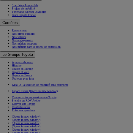
Start Your Impossible
Projets de mobilité
Partenariat Special Olympics
Team Toyota France
Carrières
Recrutement
Nos offres d'emploi
Nos valeurs
Nos engagements
Nos métiers supports
Nos métiers dans le réseau de concession
Le Groupe Toyota
A propos de nous
Histoire
Toyota en Europe
Toyota et vous
Toyota en France
Toujours plus loin
KINTO, la solution de mobilité sans contrainte
Espace Presse
(Opens in new window)
Trouvez votre concessionnaire Toyota
Prendre un RDV Atelier
Essayez une Toyota
Contactez-nous
Foire aux questions
(Opens in new window)
(Opens in new window)
(Opens in new window)
(Opens in new window)
(Opens in new window)
(Opens in new window)