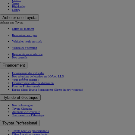
Verso
Highlander
Camry
Acheter une Toyota
Acheter une Toyota
Offres du moment
Réservation en ligne
Véhicules neufs en stock
Véhicules d'occasion
Reprise de votre véhicule
Nos conseils
Financement
Financement des véhicules
Nos solutions de location en LOA ou LLD
Vous préférez acheter ?
Financez votre véhicule d'occasion
Pour les Professionnels
Espace client Toyota Financement
(Opens in new window)
Hybride et électrique
Nos technologies
Toyota Charging
Autonomie et conduite
Tout savoir sur l’électrique
Toyota Professional
Toyota pour les professionnels
Offres Location longue durée