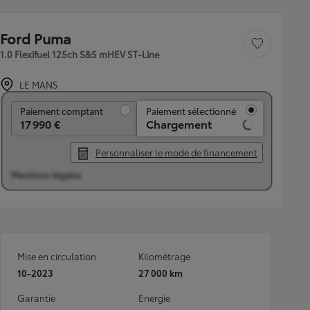
Ford Puma
Sauvegarder le véh
1.0 Flexifuel 125ch S&S mHEV ST-Line
LE MANS
Paiement comptant
Paiement comptant
Paiement sélectionné
17 990 €
Chargement
Personnaliser le mode de financement
Mentions légales
Mise en circulation
Kilométrage
10-2023
27 000 km
Garantie
Energie