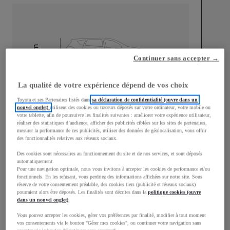
mm
Continuer sans accepter →
1 537
Hauteur
La qualité de votre expérience dépend de vos choix
Longueur
4 186
mm
Toyota et ses Partenaires listés dans
sa déclaration de confidentialité (ouvre dans un
nouvel onglet)
utilisent des cookies ou traceurs déposés sur votre ordinateur, votre mobile ou
votre tablette, afin de poursuivre les finalités suivantes : améliorer votre expérience utilisateur,
réaliser des statistiques d’audience, afficher des publicités ciblées sur les sites de partenaires,
mesurer la performance de ces publicités, utiliser des données de géolocalisation, vous offrir
des fonctionnalités relatives aux réseaux sociaux.
Des cookies sont nécessaires au fonctionnement du site et de nos services, et sont déposés
automatiquement.
Largeur
1 805
mm
Pour une navigation optimale, nous vous invitons à accepter les cookies de performance et/ou
fonctionnels. En les refusant, vous perdriez des informations affichées sur notre site. Sous
réserve de votre consentement préalable, des cookies tiers (publicité et réseaux sociaux)
pourraient alors être déposés. Les finalités sont décrites dans la
politique cookies (ouvre
dans un nouvel onglet)
.
Vous pouvez accepter les cookies, gérer vos préférences par finalité, modifier à tout moment
Consommation mixte
vos consentements via le bouton "Gérer mes cookies", ou continuer votre navigation sans