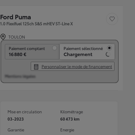
Ford Puma
Sauvegarder le véh
1.0 Flexifuel 125ch S&S mHEV ST-Line X
TOULON
Paiement comptant
Paiement comptant
Paiement sélectionné
16 880 €
Chargement
Personnaliser le mode de financement
Mentions légales
Mise en circulation
Kilométrage
03-2023
60 473 km
Garantie
Energie