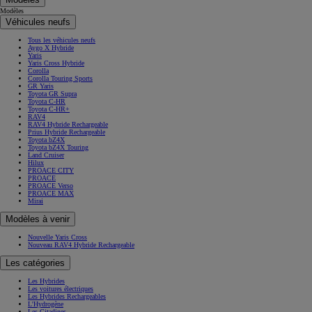
Modèles
Véhicules neufs
Tous les véhicules neufs
Aygo X Hybride
Yaris
Yaris Cross Hybride
Corolla
Corolla Touring Sports
GR Yaris
Toyota GR Supra
Toyota C-HR
Toyota C-HR+
RAV4
RAV4 Hybride Rechargeable
Prius Hybride Rechargeable
Toyota bZ4X
Toyota bZ4X Touring
Land Cruiser
Hilux
PROACE CITY
PROACE
PROACE Verso
PROACE MAX
Mirai
Modèles à venir
Nouvelle Yaris Cross
Nouveau RAV4 Hybride Rechargeable
Les catégories
Les Hybrides
Les voitures électriques
Les Hybrides Rechargeables
L'Hydrogène
Les Citadines