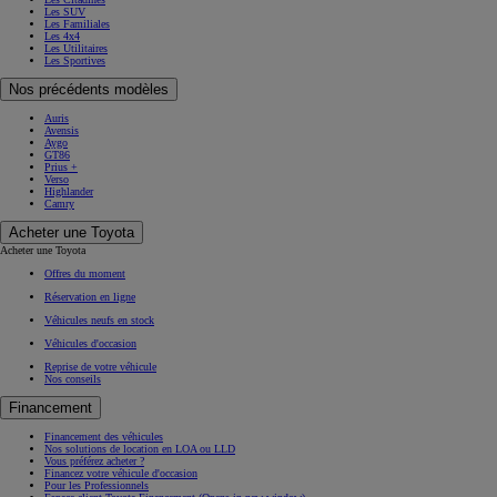
Les SUV
Les Familiales
Les 4x4
Les Utilitaires
Les Sportives
Nos précédents modèles
Auris
Avensis
Aygo
GT86
Prius +
Verso
Highlander
Camry
Acheter une Toyota
Acheter une Toyota
Offres du moment
Réservation en ligne
Véhicules neufs en stock
Véhicules d'occasion
Reprise de votre véhicule
Nos conseils
Financement
Financement des véhicules
Nos solutions de location en LOA ou LLD
Vous préférez acheter ?
Financez votre véhicule d'occasion
Pour les Professionnels