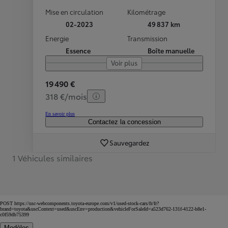
Mise en circulation
Kilométrage
02-2023
49 837 km
Energie
Transmission
Essence
Boîte manuelle
Voir plus
19 490 €
318 €/mois
En savoir plus
Contactez la concession
Sauvegardez
1 Véhicules similaires
POST https://usc-webcomponents.toyota-europe.com/v1/used-stock-cars/fr/fr?
brand=toyota&uscContext=used&uscEnv=production&vehicleForSaleId=a523d762-131f-4122-b8e1-
c0f59db75399
Modèles