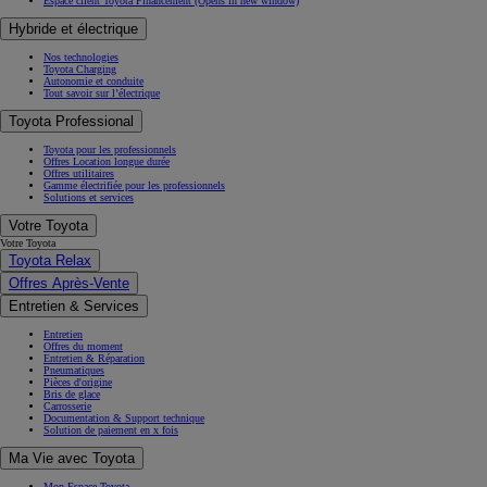
Espace client Toyota Financement
(Opens in new window)
Hybride et électrique
Nos technologies
Toyota Charging
Autonomie et conduite
Tout savoir sur l’électrique
Toyota Professional
Toyota pour les professionnels
Offres Location longue durée
Offres utilitaires
Gamme électrifiée pour les professionnels
Solutions et services
Votre Toyota
Votre Toyota
Toyota Relax
Offres Après-Vente
Entretien & Services
Entretien
Offres du moment
Entretien & Réparation
Pneumatiques
Pièces d'origine
Bris de glace
Carrosserie
Documentation & Support technique
Solution de paiement en x fois
Ma Vie avec Toyota
Mon Espace Toyota