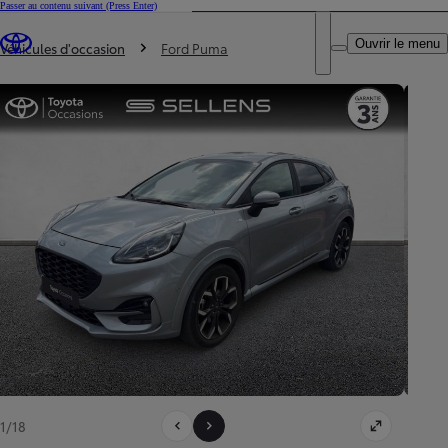
Passer au contenu suivant
(Press Enter)
DEALER NAME
Vous êtes ici
:
Ouvrir le menu
Trouvez un partenaire Toyota
Véhicules d'occasion
Ford Puma
1/18