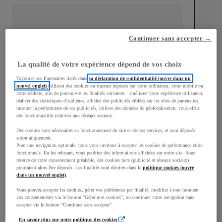
Continuer sans accepter →
mm
1 537
La qualité de votre expérience dépend de vos choix
Hauteur
Toyota et ses Partenaires listés dans
sa déclaration de confidentialité (ouvre dans un
nouvel onglet)
utilisent des cookies ou traceurs déposés sur votre ordinateur, votre mobile ou
Longueur
4 186
mm
votre tablette, afin de poursuivre les finalités suivantes : améliorer votre expérience utilisateur,
réaliser des statistiques d’audience, afficher des publicités ciblées sur les sites de partenaires,
mesurer la performance de ces publicités, utiliser des données de géolocalisation, vous offrir
des fonctionnalités relatives aux réseaux sociaux.
Des cookies sont nécessaires au fonctionnement du site et de nos services, et sont déposés
automatiquement.
Pour une navigation optimale, nous vous invitons à accepter les cookies de performance et/ou
fonctionnels. En les refusant, vous perdriez des informations affichées sur notre site. Sous
réserve de votre consentement préalable, des cookies tiers (publicité et réseaux sociaux)
Largeur
1 805
mm
pourraient alors être déposés. Les finalités sont décrites dans la
politique cookies (ouvre
dans un nouvel onglet)
.
Vous pouvez accepter les cookies, gérer vos préférences par finalité, modifier à tout moment
vos consentements via le bouton "Gérer mes cookies", ou continuer votre navigation sans
accepter via le bouton "Continuer sans accepter".
Consommation mixte
En savoir plus sur notre politique des cookies