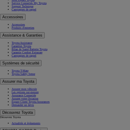
Service Connectés My Toyota
Support Technique
Campagnes de rappel
Accessoires
Accessoires
Produits d'entretien
Assistance & Garanties
Toyota Assistance
Garanties Toyota
Bilan de Santé Batterie Toyota
Garantie Confort Extracare
Campagnes de rappel
Systèmes de sécurité
Toyota T-Mate
Toyota Safety Sense
Assurer ma Toyota
Assurer mon véhicule
Les options sur-mesure
Assurance Connectée
Assurer votre Occasion
Espace Client Toyota Assurances
Demander un devis
Découvrez Toyota
Découvrez Toyota
Actualités et évènements