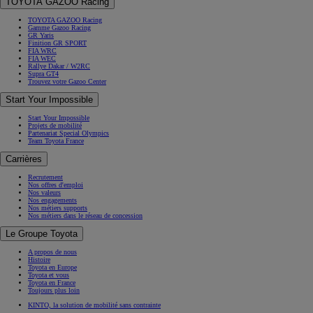
TOYOTA GAZOO Racing
TOYOTA GAZOO Racing
Gamme Gazoo Racing
GR Yaris
Finition GR SPORT
FIA WRC
FIA WEC
Rallye Dakar / W2RC
Supra GT4
Trouvez votre Gazoo Center
Start Your Impossible
Start Your Impossible
Projets de mobilité
Partenariat Special Olympics
Team Toyota France
Carrières
Recrutement
Nos offres d'emploi
Nos valeurs
Nos engagements
Nos métiers supports
Nos métiers dans le réseau de concession
Le Groupe Toyota
A propos de nous
Histoire
Toyota en Europe
Toyota et vous
Toyota en France
Toujours plus loin
KINTO, la solution de mobilité sans contrainte