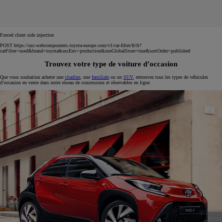
Forced client side injection
POST https://usc-webcomponents.toyota-europe.com/v1/car-filter/fr/fr?
carFilter=used&brand=toyota&uscEnv=production&useGlobalStore=true&sortOrder=published
Trouvez votre type de voiture d’occasion
Que vous souhaitiez acheter une
citadine
, une
familiale
ou un
SUV
, retrouvez tous les types de véhicules
d’occasion en vente dans notre réseau de concessions et réservables en ligne.