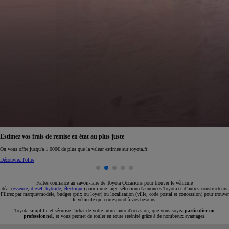
Réservez en ligne votre occasion pour 1€ seulement
Réservez en ligne
Faites confiance au savoir-faire de Toyota Occasions pour trouver le véhicule
idéal (
essence
,
diesel
,
hybride
,
électrique
) parmi une large sélection d’annonces Toyota et d’autres constructeurs.
Filtrez par marque/modèle, budget (prix ou loyer) ou localisation (ville, code postal et concession) pour trouver
le véhicule qui correspond à vos besoins.
Toyota simplifie et sécurise l'achat de votre future auto d'occasion, que vous soyez
particulier ou
professionnel
, et vous permet de rouler en toute sérénité grâce à de nombreux avantages.