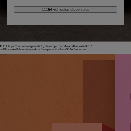
11164 véhicules disponibles
POST https://usc-webcomponents.toyota-europe.com/v1/car-filter-header/fr/fr?
carFilter=used&brand=toyota&uscEnv=production&useGlobalStore=true