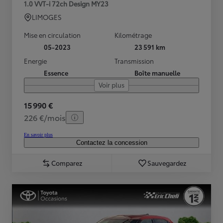
1.0 VVT-i 72ch Design MY23
LIMOGES
Mise en circulation
Kilométrage
05-2023
23 591 km
Energie
Transmission
Essence
Boîte manuelle
Voir plus
15 990 €
226 €/mois
En savoir plus
Contactez la concession
Comparez
Sauvegardez