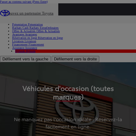
Passer au contenu suivant
(Press Enter)
...
Trouvez un partenaire Toyota
Voiture d'occasion
Présentation
Présentation
Rachats Cash
Rachats ExtraOrdinaires
Offres & Actualités
Offres & Actualités
Avantages
Avantages
Réservation en ligne
Réservation en ligne
Livraison
Livraison
Financement
Financement
Assurance
Assurance
Hybride
Hybride
Défilement vers la gauche
Défilement vers la droite
Véhicules d'occasion (toutes
marques)
Ne manquez pas l'occasion idéale : Réservez-la
facilement en ligne.