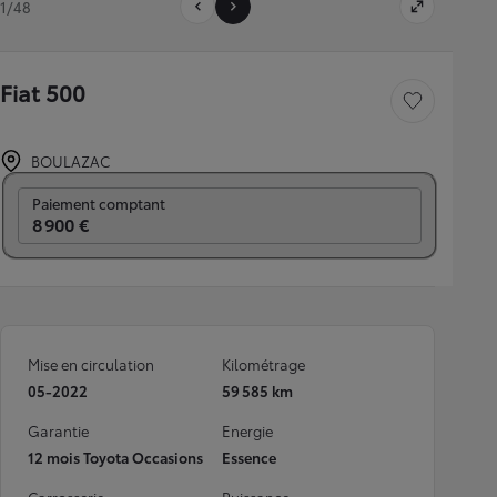
1/48
Fiat 500
Sauvegarder le véh
BOULAZAC
Prix mensuel
Paiement comptant
8 900 €
Mise en circulation
Kilométrage
05-2022
59 585 km
Garantie
Energie
12 mois Toyota Occasions
Essence