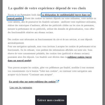
La qualité de votre expérience dépend de vos choix
mm
Toyota et ses Partenaires listés dans
sa déclaration de confidentialité (ouvre dans un
1 488
Hauteur
nouvel onglet)
utilisent des cookies ou traceurs déposés sur votre ordinateur, votre mobile ou
votre tablette, afin de poursuivre les finalités suivantes : améliorer votre expérience utilisateur,
réaliser des statistiques d’audience, afficher des publicités ciblées sur les sites de partenaires,
mesurer la performance de ces publicités, utiliser des données de géolocalisation, vous offrir
Longueur
3 571
mm
des fonctionnalités relatives aux réseaux sociaux.
Des cookies sont nécessaires au fonctionnement du site et de nos services, et sont déposés
automatiquement.
Pour une navigation optimale, nous vous invitons à accepter les cookies de performance et/ou
fonctionnels. En les refusant, vous perdriez des informations affichées sur notre site. Sous
réserve de votre consentement préalable, des cookies tiers (publicité et réseaux sociaux)
pourraient alors être déposés. Les finalités sont décrites dans la
politique cookies (ouvre
dans un nouvel onglet)
.
Largeur
1 627
mm
Vous pouvez accepter les cookies, gérer vos préférences par finalité, modifier à tout moment
vos consentements via le bouton "Gérer mes cookies", ou continuer votre navigation sans
accepter via le bouton "Continuer sans accepter".
En savoir plus sur notre politique des cookies
Consommation mixte
Lien vers les partenaires
Émissions CO2
107
g/km
Gérer mes cookies