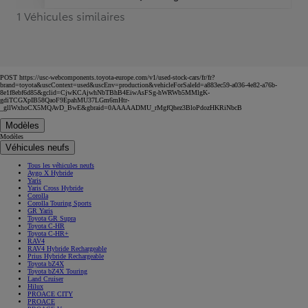
1 Véhicules similaires
POST https://usc-webcomponents.toyota-europe.com/v1/used-stock-cars/fr/fr?
brand=toyota&uscContext=used&uscEnv=production&vehicleForSaleId=a883ec59-a036-4e82-a76b-
8e1f8ebf6d85&gclid=CjwKCAjwhNbTBhB4EiwAsFSg-hWRWb5MMlgK-
gdiTCGXpIB58QaoF9EpahMU37LGm6mHtr-
_gllWxhoCX5MQAvD_BwE&gbraid=0AAAAADMU_rMgfQhez3BloPdozHKRiNbcB
Modèles
Modèles
Véhicules neufs
Tous les véhicules neufs
Aygo X Hybride
Yaris
Yaris Cross Hybride
Corolla
Corolla Touring Sports
GR Yaris
Toyota GR Supra
Toyota C-HR
Toyota C-HR+
RAV4
RAV4 Hybride Rechargeable
Prius Hybride Rechargeable
Toyota bZ4X
Toyota bZ4X Touring
Land Cruiser
Hilux
PROACE CITY
PROACE