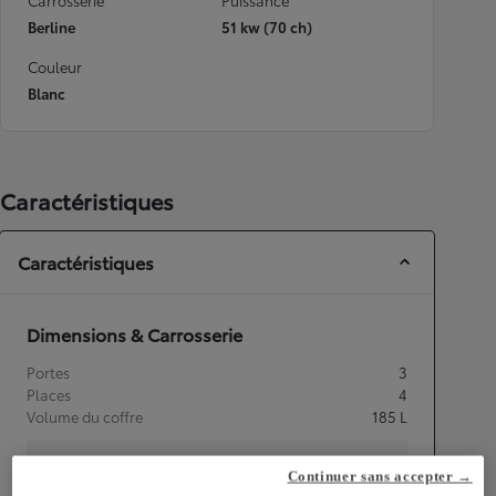
Carrosserie
Puissance
Berline
51 kw (70 ch)
Couleur
Blanc
Caractéristiques
Caractéristiques
Dimensions & Carrosserie
Portes
3
Places
4
Volume du coffre
185
L
Continuer sans accepter →