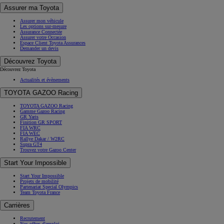
Assurer ma Toyota
Assurer mon véhicule
Les options sur-mesure
Assurance Connectée
Assurer votre Occasion
Espace Client Toyota Assurances
Demander un devis
Découvrez Toyota
Découvrez Toyota
Actualités et évènements
TOYOTA GAZOO Racing
TOYOTA GAZOO Racing
Gamme Gazoo Racing
GR Yaris
Finition GR SPORT
FIA WRC
FIA WEC
Rallye Dakar / W2RC
Supra GT4
Trouvez votre Gazoo Center
Start Your Impossible
Start Your Impossible
Projets de mobilité
Partenariat Special Olympics
Team Toyota France
Carrières
Recrutement
Nos offres d'emploi