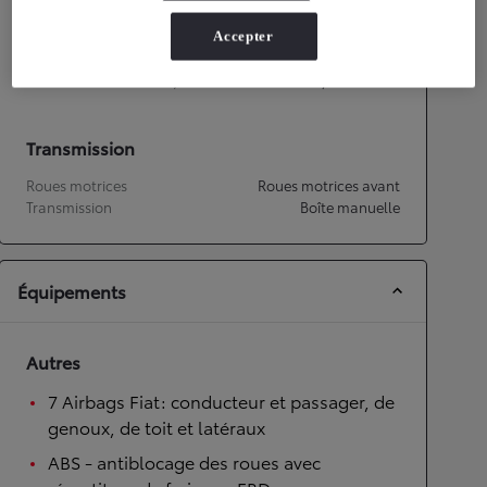
Performances
Accepter
Vitesse maximale
167
km/h
Accélération 0-100km/h
13,8
secondes
Transmission
Roues motrices
Roues motrices avant
Transmission
Boîte manuelle
Équipements
Autres
7 Airbags Fiat: conducteur et passager, de
genoux, de toit et latéraux
ABS - antiblocage des roues avec