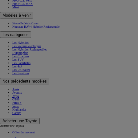
PROACE Verso
PROACE MAX
Mirai
Modèles à venir
Nouvelle Yaris Cross
Nouveau RAV4 Hybride Rechargeable
Les catégories
Les Hybrides
Les voitures électriques
Les Hybrides Rechargeables
L'Hydrogène
Les Citadines
Les SUV
Les Familiales
Les 4x4
Les Utilitaires
Les Sportives
Nos précédents modèles
Auris
Avensis
Aygo
GT86
Prius +
Verso
Highlander
Camry
Acheter une Toyota
Acheter une Toyota
Offres du moment