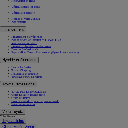
Réservation en ligne
Véhicules neufs en stock
Véhicules d'occasion
Reprise de votre véhicule
Nos conseils
Financement
Financement des véhicules
Nos solutions de location en LOA ou LLD
Vous préférez acheter ?
Financez votre véhicule d'occasion
Pour les Professionnels
Espace client Toyota Financement
(Opens in new window)
Hybride et électrique
Nos technologies
Toyota Charging
Autonomie et conduite
Tout savoir sur l’électrique
Toyota Professional
Toyota pour les professionnels
Offres Location longue durée
Offres utilitaires
Gamme électrifiée pour les professionnels
Solutions et services
Votre Toyota
Votre Toyota
Toyota Relax
Offres Après-Vente