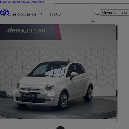
Passer au contenu suivant
(Press Enter)
DEALER NAME
Vous êtes ici
:
Ouvrir le menu
Trouvez un partenaire Toyota
Véhicules d'occasion
Fiat 500