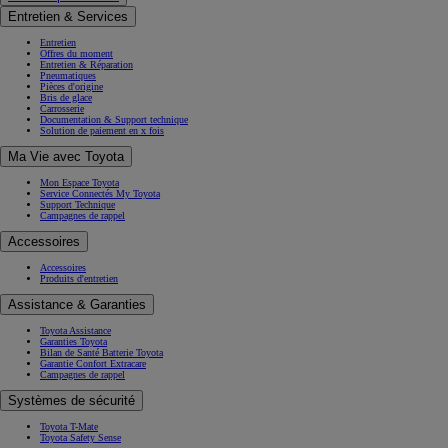
Entretien & Services
Entretien
Offres du moment
Entretien & Réparation
Pneumatiques
Pièces d'origine
Bris de glace
Carrosserie
Documentation & Support technique
Solution de paiement en x fois
Ma Vie avec Toyota
Mon Espace Toyota
Service Connectés My Toyota
Support Technique
Campagnes de rappel
Accessoires
Accessoires
Produits d'entretien
Assistance & Garanties
Toyota Assistance
Garanties Toyota
Bilan de Santé Batterie Toyota
Garantie Confort Extracare
Campagnes de rappel
Systèmes de sécurité
Toyota T-Mate
Toyota Safety Sense