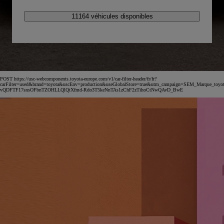
11164 véhicules disponibles
POST https://usc-webcomponents.toyota-europe.com/v1/car-filter-header/fr/fr?
carFilter=used&brand=toyota&uscEnv=production&useGlobalStore=true&utm_campaign=SEM_Marqu
vQDFTF17snsOFbnTZOHLLQlQtXfmd-Rdo3T5keNnTAs1zChF2zTihoCtNwQAvD_BwE