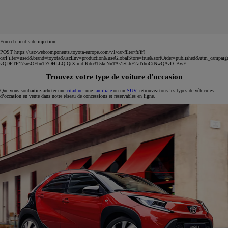
Forced client side injection
POST https://usc-webcomponents.toyota-europe.com/v1/car-filter/fr/fr?
carFilter=used&brand=toyota&uscEnv=production&useGlobalStore=true&sortOrder=published&utm
vQDFTF17snsOFbnTZOHLLQlQtXfmd-Rdo3T5keNnTAs1zChF2zTihoCtNwQAvD_BwE
Trouvez votre type de voiture d’occasion
Que vous souhaitiez acheter une
citadine
, une
familiale
ou un
SUV
, retrouvez tous les types de véhicules
d’occasion en vente dans notre réseau de concessions et réservables en ligne.