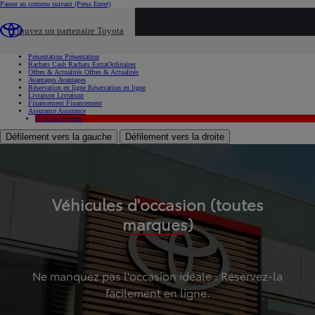
Passer au contenu suivant
(Press Enter)
...
Trouvez un partenaire Toyota
Voiture d'occasion
Présentation
Présentation
Rachats Cash
Rachats ExtraOrdinaires
Offres & Actualités
Offres & Actualités
Avantages
Avantages
Réservation en ligne
Réservation en ligne
Livraison
Livraison
Financement
Financement
Assurance
Assurance
Hybride
Hybride
Défilement vers la gauche
Défilement vers la droite
Véhicules d'occasion (toutes
marques)
Ne manquez pas l'occasion idéale : Réservez-la
facilement en ligne.