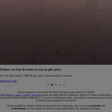
Réservez en ligne votre occasion pour 1€ seulement
Réservez en ligne
Faites confiance au savoir-faire de Toyota Occasions pour trouver le véhicule
idéal (
essence
,
diesel
,
hybride
,
électrique
) parmi une large sélection d’annonces Toyota et d’autres constructeurs.
Filtrez par marque/modèle, budget (prix ou loyer) ou localisation (ville, code postal et concession) pour trouver
le véhicule qui correspond à vos besoins.
Toyota simplifie et sécurise l'achat de votre future auto d'occasion, que vous soyez
particulier ou
professionnel
, et vous permet de rouler en toute sérénité grâce à de nombreux avantages.