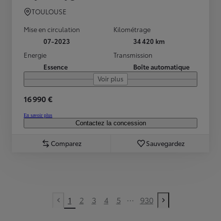
TOULOUSE
Mise en circulation
Kilométrage
07-2023
34 420 km
Energie
Transmission
Essence
Boîte automatique
Voir plus
16 990 €
En savoir plus
Contactez la concession
Comparez
Sauvegardez
...
1
2
3
4
5
930
Previous page
Next page