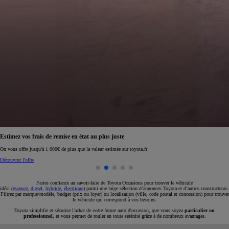
Réservez en ligne votre occasion pour 1€ seulement
Réservez en ligne
Faites confiance au savoir-faire de Toyota Occasions pour trouver le véhicule
idéal (
essence
,
diesel
,
hybride
,
électrique
) parmi une large sélection d’annonces Toyota et d’autres constructeurs.
Filtrez par marque/modèle, budget (prix ou loyer) ou localisation (ville, code postal et concession) pour trouver
le véhicule qui correspond à vos besoins.
Toyota simplifie et sécurise l'achat de votre future auto d'occasion, que vous soyez
particulier ou
professionnel
, et vous permet de rouler en toute sérénité grâce à de nombreux avantages.