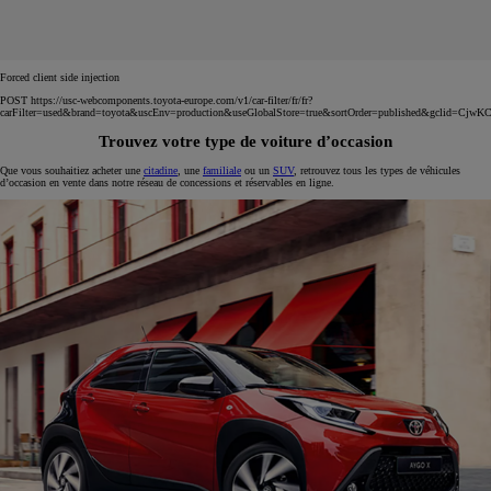
Forced client side injection
POST https://usc-webcomponents.toyota-europe.com/v1/car-filter/fr/fr?
carFilter=used&brand=toyota&uscEnv=production&useGlobalStore=true&sortOrder=published&g
Trouvez votre type de voiture d’occasion
Que vous souhaitiez acheter une
citadine
, une
familiale
ou un
SUV
, retrouvez tous les types de véhicules
d’occasion en vente dans notre réseau de concessions et réservables en ligne.