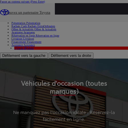
Passer au contenu suivant
(Press Enter)
...
Trouvez un partenaire Toyota
Voiture d'occasion
Présentation
Présentation
Rachats Cash
Rachats ExtraOrdinaires
Offres & Actualités
Offres & Actualités
Avantages
Avantages
Réservation en ligne
Réservation en ligne
Livraison
Livraison
Financement
Financement
Assurance
Assurance
Hybride
Hybride
Défilement vers la gauche
Défilement vers la droite
Véhicules d'occasion (toutes
marques)
Ne manquez pas l'occasion idéale : Réservez-la
facilement en ligne.