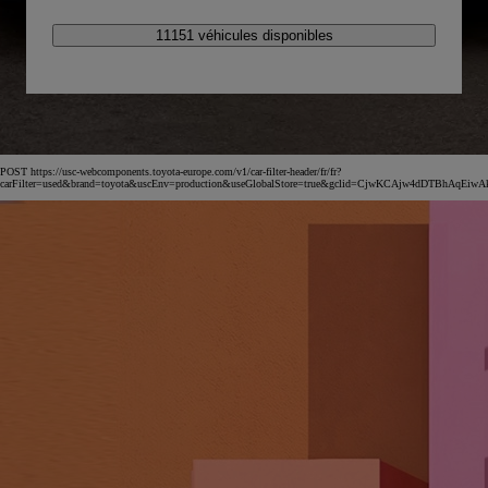
11151 véhicules disponibles
POST https://usc-webcomponents.toyota-europe.com/v1/car-filter-header/fr/fr?
carFilter=used&brand=toyota&uscEnv=production&useGlobalStore=true&gclid=CjwKCAjw4dDTBh