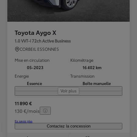
Toyota Aygo X
1.0 VVT-i 72ch Active Business
CORBEIL ESSONNES
Mise en circulation
Kilométrage
05-2023
16 402 km
Energie
Transmission
Essence
Boîte manuelle
Voir plus
11 890 €
130 €/mois
En savoir plus
Contactez la concession