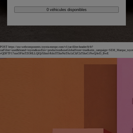
11177 véhicules disponibles
POST https://usc-webcomponents.toyota-europe.com/v1/car-filter-header/fr/fr?
carFilter=used&brand=toyota&uscEnv=production&useGlobalStore=true&utm_campaign=SEM_Marqu
vQDFTF17snsOFbnTZOHLLQlQtXfmd-Rdo3T5keNnTAs1zChF2zTihoCtNwQAvD_BwE