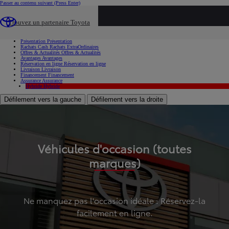
Passer au contenu suivant
(Press Enter)
...
Trouvez un partenaire Toyota
Voiture d'occasion
Présentation
Présentation
Rachats Cash
Rachats ExtraOrdinaires
Offres & Actualités
Offres & Actualités
Avantages
Avantages
Réservation en ligne
Réservation en ligne
Livraison
Livraison
Financement
Financement
Assurance
Assurance
Hybride
Hybride
Défilement vers la gauche
Défilement vers la droite
Véhicules d'occasion (toutes
marques)
Ne manquez pas l'occasion idéale : Réservez-la
facilement en ligne.