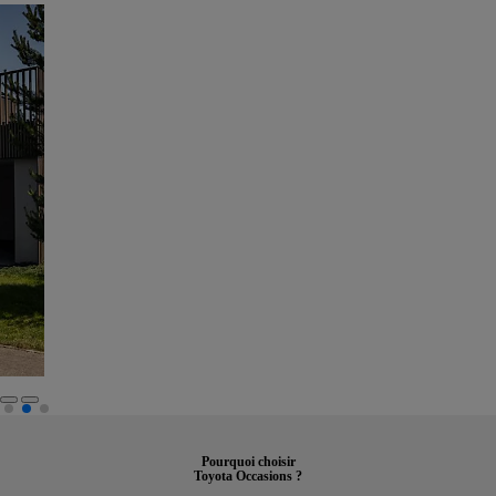
Familiales
C-HR