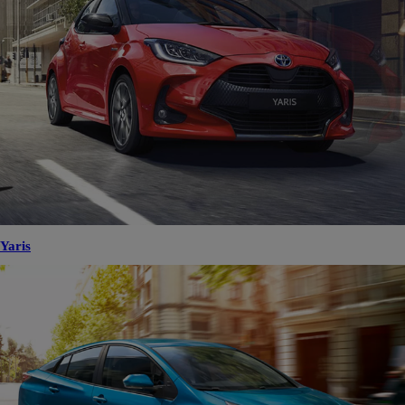
En savoir plus
Contactez la concession
Comparez
Sauvegardez
Toyota Aygo X