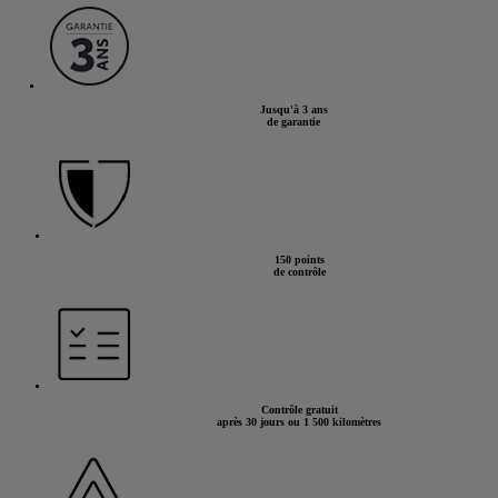
SUV
 véhicule.
e si vous