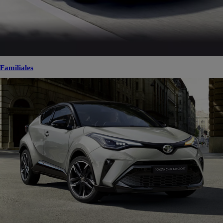
Forced client side injection
POST https://usc-webcomponents.toyota-europe.com/v1/car-filter/fr/fr?
carFilter=used&brand=toyota&uscEnv=production&useGlobalStore=true&sortOrder=published&utm
vQDFTF17snsOFbnTZOHLLQlQtXfmd-Rdo3T5keNnTAs1zChF2zTihoCtNwQAvD_BwE
Trouvez votre type de voiture d’occasion
Que vous souhaitiez acheter une
citadine
, une
familiale
ou un
SUV
, retrouvez tous les types de véhicules
d’occasion en vente dans notre réseau de concessions et réservables en ligne.