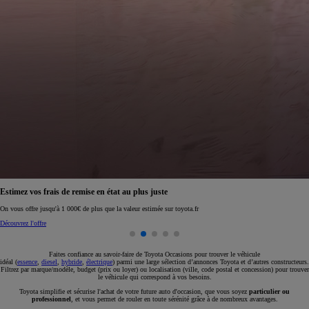
Réservez en ligne votre occasion pour 1€ seulement
Réservez en ligne
Faites confiance au savoir-faire de Toyota Occasions pour trouver le véhicule
idéal (
essence
,
diesel
,
hybride
,
électrique
) parmi une large sélection d’annonces Toyota et d’autres constructeurs.
Filtrez par marque/modèle, budget (prix ou loyer) ou localisation (ville, code postal et concession) pour trouver
le véhicule qui correspond à vos besoins.
Toyota simplifie et sécurise l'achat de votre future auto d'occasion, que vous soyez
particulier ou
professionnel
, et vous permet de rouler en toute sérénité grâce à de nombreux avantages.