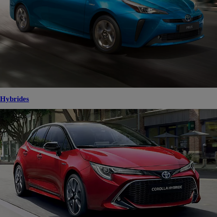
TOULOUSE
Mise en circulation
Kilométrage
07-2023
34 420 km
Energie
Transmission
Essence
Boîte automatique
Voir plus
16 990 €
En savoir plus
Contactez la concession
Comparez
Sauvegardez
...
1
2
3
4
5
932
Previous page
Next page