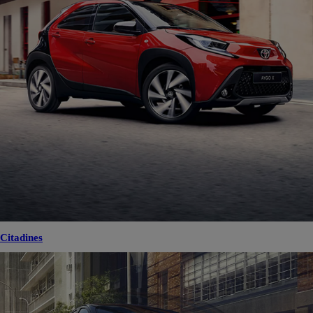
Toyota Corolla Touring Sports
TOULOUSE
HYBRIDE
Mise en circulation
Kilométrage
02-2023
104 921 km
Energie
Transmission
Hybride
Boîte automatique
Voir plus
22 690 €