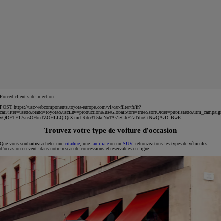
HYBRIDE
Mise en circulation
Kilométrage
02-2022
56 415 km
Energie
Transmission
Hybride
Boîte automatique
Voir plus
24 490 €
En savoir plus
Contactez la concession
Comparez
Sauvegardez
Réservé