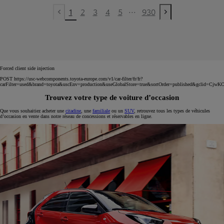
...
1
2
3
4
5
930
Previous page
Next page
Forced client side injection
POST https://usc-webcomponents.toyota-europe.com/v1/car-filter/fr/fr?
carFilter=used&brand=toyota&uscEnv=production&useGlobalStore=true&sortOrder=published&
Trouvez votre type de voiture d’occasion
Que vous souhaitiez acheter une
citadine
, une
familiale
ou un
SUV
, retrouvez tous les types de véhicules
d’occasion en vente dans notre réseau de concessions et réservables en ligne.