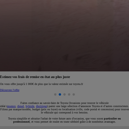
Réservez en ligne votre occasion pour 1€ seulement
Réservez en ligne
Faites confiance au savoir-faire de Toyota Occasions pour trouver le véhicule
idéal (
essence
,
diesel
,
hybride
,
électrique
) parmi une large sélection d’annonces Toyota et d’autres constructeurs.
Filtrez par marque/modèle, budget (prix ou loyer) ou localisation (ville, code postal et concession) pour trouver
le véhicule qui correspond à vos besoins.
Toyota simplifie et sécurise l'achat de votre future auto d'occasion, que vous soyez
particulier ou
professionnel
, et vous permet de rouler en toute sérénité grâce à de nombreux avantages.