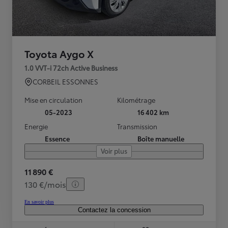
Toyota Aygo X
1.0 VVT-i 72ch Active Business
CORBEIL ESSONNES
Mise en circulation
Kilométrage
05-2023
16 402 km
Energie
Transmission
Essence
Boîte manuelle
Voir plus
11 890 €
130 €/mois
En savoir plus
Contactez la concession