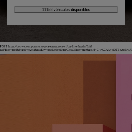
11158 véhicules disponibles
POST https://usc-webcomponents.toyota-europe.com/v1/car-filter-header/fr/fr?
carFilter=used&brand=toyota&uscEnv=production&useGlobalStore=true&gclid=CjwKCAjw4dDT