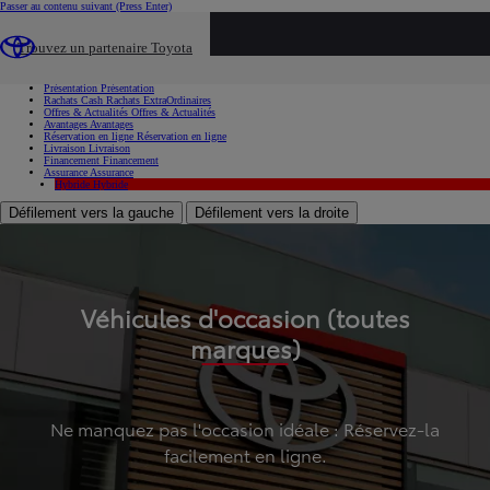
Passer au contenu suivant
(Press Enter)
...
Trouvez un partenaire Toyota
Voiture d'occasion
Présentation
Présentation
Rachats Cash
Rachats ExtraOrdinaires
Offres & Actualités
Offres & Actualités
Avantages
Avantages
Réservation en ligne
Réservation en ligne
Livraison
Livraison
Financement
Financement
Assurance
Assurance
Hybride
Hybride
Défilement vers la gauche
Défilement vers la droite
Véhicules d'occasion (toutes
marques)
Ne manquez pas l'occasion idéale : Réservez-la
facilement en ligne.