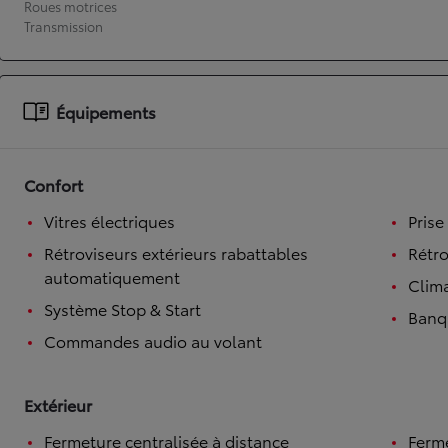
Roues motrices
Transmission
À partir de 19 700 €
Nouvelle Yaris Cross
HYBRIDE
Disponible prochainement
Équipements
Confort
Vitres électriques
Prise
Rétroviseurs extérieurs rabattables
Rétro
automatiquement
Clim
Système Stop & Start
Banqu
Commandes audio au volant
Extérieur
Fermeture centralisée à distance
Ferme