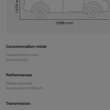
1 474
Hauteur
Longueur
3 996
mm
Consommation mixte
Consommation mixte
Émissions CO2
Performances
Vitesse maximale
Accélération 0-100km/h
Transmission