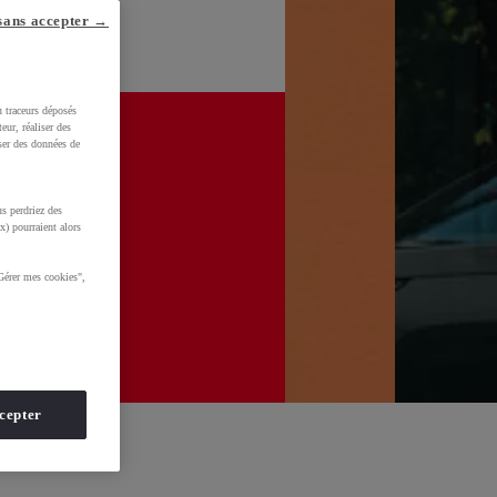
sans accepter →
u traceurs déposés
eur, réaliser des
iser des données de
s perdriez des
x) pourraient alors
Gérer mes cookies",
cepter