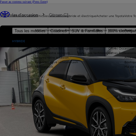
Passer au contenu suivant
(Press Enter)
Vous êtes ici
:
Véhicules d'occasion
Citroen C3
Véhicules neufs
Véhicules d'occasion
Hybride et électrique
Acheter une Toyota
Votre T
Nos voitures d'occasion
Toutes les motorisations
Reprise de votre voiture
Toyota 
Tous les modèles
Citadines
SUV & Familiales
100% électriqu
Avantages Toyota Occasions
Hybride
Offres du moment
Offres 
Nouvelle Aygo X
Réservez en ligne
Hybride Rechargeable
Offres Particuliers
Entrete
HYBRIDE
Livraison près de chez vous
100% Électrique
Offres Après-vente
Offres et actualités
Hydrogène
Offres Occasions
Financez votre occasion
Toutes nos technologies
Offres Professionn
Assurez votre occasion
Accesso
Revendez votre véhicule cash
Boutiqu
Nos conseils
Ma vie 