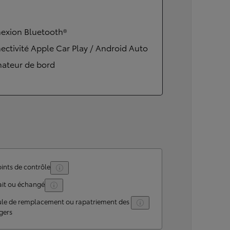
exion Bluetooth®
ctivité Apple Car Play / Android Auto
nateur de bord
ints de contrôle
ait ou échangé
ule de remplacement ou rapatriement des
gers