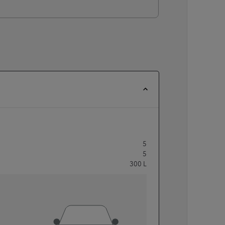
5
5
300
L