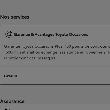
Nos services
Garantie & Avantages Toyota Occasions
Garantie Toyota Occasions Plus, 150 points de contrôle, c
1500km, satisfait ou échangé, assistance européenne 24
rapatriement des passagers
TOYOTA C-HR
HYBRIDE OU HYBRIDE RECHARGEABLE
Disponible rapidement
Gratuit
Assurance