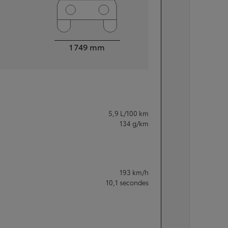
Largeur
1 749
mm
5,9
L/100 km
134
g/km
193
km/h
10,1
secondes