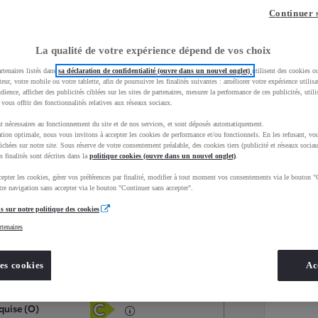
Continuer 
La qualité de votre expérience dépend de vos choix
rtenaires listés dans
sa déclaration de confidentialité (ouvre dans un nouvel onglet)
utilisent des cookies o
teur, votre mobile ou votre tablette, afin de poursuivre les finalités suivantes : améliorer votre expérience utilisat
udience, afficher des publicités ciblées sur les sites de partenaires, mesurer la performance de ces publicités, util
 vous offrir des fonctionnalités relatives aux réseaux sociaux.
t nécessaires au fonctionnement du site et de nos services, et sont déposés automatiquement.
tion optimale, nous vous invitons à accepter les cookies de performance et/ou fonctionnels. En les refusant, vou
ichées sur notre site. Sous réserve de votre consentement préalable, des cookies tiers (publicité et réseaux sociau
s finalités sont décrites dans la
politique cookies (ouvre dans un nouvel onglet)
.
epter les cookies, gérer vos préférences par finalité, modifier à tout moment vos consentements via le bouton "
Services
Concession
re navigation sans accepter via le bouton "Continuer sans accepter".
s sur notre politique des cookies
rtenaires
Energie
oyota Occasions
Essence
es cookies
Ac
Étiquette énergétique
quise (O)