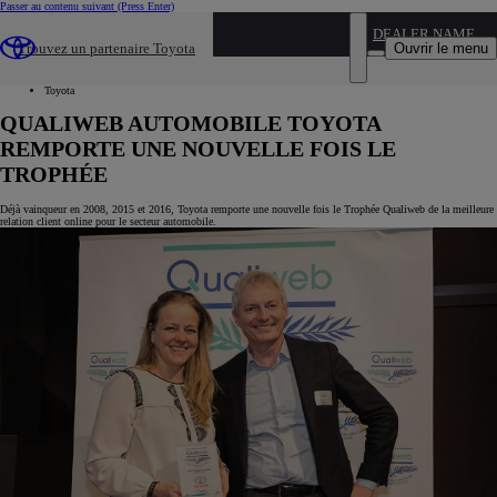
Passer au contenu suivant
(Press Enter)
...
DEALER NAME
Ouvrir le menu
Trouvez un partenaire Toyota
Toyota
Retrouvez les actualités & évènements
Toyota
QUALIWEB AUTOMOBILE TOYOTA
REMPORTE UNE NOUVELLE FOIS LE
TROPHÉE
Déjà vainqueur en 2008, 2015 et 2016, Toyota remporte une nouvelle fois le Trophée Qualiweb de la meilleure
relation client online pour le secteur automobile.