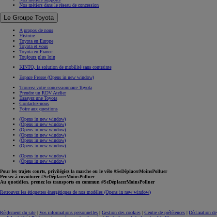
Nos métiers dans le réseau de concession
Le Groupe Toyota
A propos de nous
Histoire
Toyota en Europe
Toyota et vous
Toyota en France
Toujours plus loin
KINTO, la solution de mobilité sans contrainte
Espace Presse
(Opens in new window)
Trouvez votre concessionnaire Toyota
Prendre un RDV Atelier
Essayez une Toyota
Contactez-nous
Foire aux questions
(Opens in new window)
(Opens in new window)
(Opens in new window)
(Opens in new window)
(Opens in new window)
(Opens in new window)
(Opens in new window)
(Opens in new window)
Pour les trajets courts, privilégiez la marche ou le vélo #SeDéplacerMoinsPolluer
Pensez à covoiturer #SeDéplacerMoinsPolluer
Au quotidien, prenez les transports en commun #SeDéplacerMoinsPolluer
Retrouvez les étiquettes énergétiques de nos modèles
(Opens in new window)
Réglement du site
|
Vos informations personnelles
|
Gestion des cookies
|
Centre de préférences
|
Déclaration de