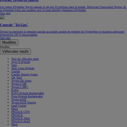
Hybride Toyota en chiffres
Les ventes d'hybrides Toyota passent le cap des 33 millions dans le monde. Découvrez l'innovation Toyota, de
la légendaire Prius aux modèles avec la toute dernière génération d'hybrides.
Voir plus
Centrale "Tri-Gen"
Toyota va construire la première centrale au monde capable de produire de l’hydrogène et plusieurs mégawatts
d’électricité 100 % renouvelables
Voir plus
Modèles
Modèles
Véhicules neufs
Tous les véhicules neufs
Aygo X Hybride
Yaris
Yaris Cross Hybride
Corolla
Corolla Touring Sports
GR Yaris
Toyota GR Supra
Toyota C-HR
Toyota C-HR+
RAV4
RAV4 Hybride Rechargeable
Prius Hybride Rechargeable
Toyota bZ4X
Toyota bZ4X Touring
Land Cruiser
Hilux
PROACE CITY
PROACE
PROACE Verso
PROACE MAX
Mirai