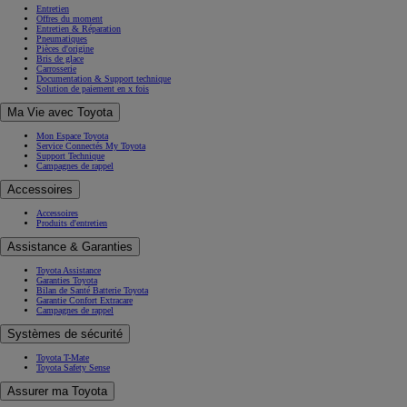
Entretien
Offres du moment
Entretien & Réparation
Pneumatiques
Pièces d'origine
Bris de glace
Carrosserie
Documentation & Support technique
Solution de paiement en x fois
Ma Vie avec Toyota
Mon Espace Toyota
Service Connectés My Toyota
Support Technique
Campagnes de rappel
Accessoires
Accessoires
Produits d'entretien
Assistance & Garanties
Toyota Assistance
Garanties Toyota
Bilan de Santé Batterie Toyota
Garantie Confort Extracare
Campagnes de rappel
Systèmes de sécurité
Toyota T-Mate
Toyota Safety Sense
Assurer ma Toyota