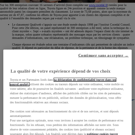
Sur les 300 entreprises couvrant 16 secteurs d’activité (liste complète sur
www.cocedal.fr
) testées pour la
qualité de leur relation client en ligne, Toyota figure en 24e position et apparaît comme la seule marque
automobile parmi les cinquante premières du classement. Le score de 73,68 points, alors que la moyenne du
secteur est de 47,87, confirme les efforts de Toyota pour apporter à ses clients des réponses complètes et de
qualité à l’ensemble des demandes reçues par e-mail via le site.
Le classement Qualiweb s’appuie sur une étude menée depuis 1998 par l’institut Cocedal Conseil.
Pour cette 20e édition, un panel représentatif de 300 entreprises a été testé, selon la technique du «
client mystère ». Sept « e-mails mystères » ont été adressés depuis l’espace client du site internet de
la marque, selon quatre scénarios représentatifs des messages reçus par les services clients : quatre
demandes d’informations, une réclamation, un problème technique, un témoignage de sympathie.
Chaque réponse est évaluée selon une trentaine d’indicateurs clés qui permettent de calculer un indice
qualité. Il dépend en particulier du délai de réponse, de la pertinence et de la forme des réponses
(personnalisation, ton, empathie, qualité rédactionnelle et orthographique…).
Continuer sans accepter →
La qualité de votre expérience dépend de vos choix
Toyota et ses Partenaires listés dans
sa déclaration de confidentialité (ouvre dans un
nouvel onglet)
utilisent des cookies ou traceurs déposés sur votre ordinateur, votre mobile ou
votre tablette, afin de poursuivre les finalités suivantes : améliorer votre expérience utilisateur,
réaliser des statistiques d’audience, afficher des publicités ciblées sur les sites de partenaires,
mesurer la performance de ces publicités, utiliser des données de géolocalisation, vous offrir
des fonctionnalités relatives aux réseaux sociaux.
Des cookies sont nécessaires au fonctionnement du site et de nos services, et sont déposés
automatiquement.
Pour une navigation optimale, nous vous invitons à accepter les cookies de performance et/ou
fonctionnels. En les refusant, vous perdriez des informations affichées sur notre site. Sous
réserve de votre consentement préalable, des cookies tiers (publicité et réseaux sociaux)
pourraient alors être déposés. Les finalités sont décrites dans la
politique cookies (ouvre