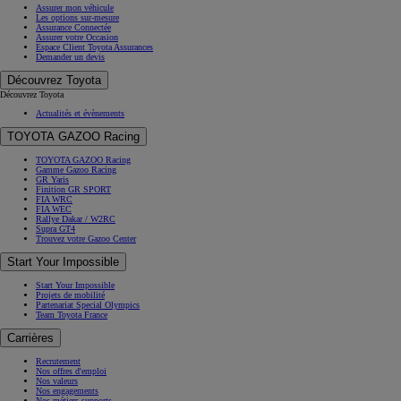
Assurer mon véhicule
Les options sur-mesure
Assurance Connectée
Assurer votre Occasion
Espace Client Toyota Assurances
Demander un devis
Découvrez Toyota
Découvrez Toyota
Actualités et évènements
TOYOTA GAZOO Racing
TOYOTA GAZOO Racing
Gamme Gazoo Racing
GR Yaris
Finition GR SPORT
FIA WRC
FIA WEC
Rallye Dakar / W2RC
Supra GT4
Trouvez votre Gazoo Center
Start Your Impossible
Start Your Impossible
Projets de mobilité
Partenariat Special Olympics
Team Toyota France
Carrières
Recrutement
Nos offres d'emploi
Nos valeurs
Nos engagements
Nos métiers supports