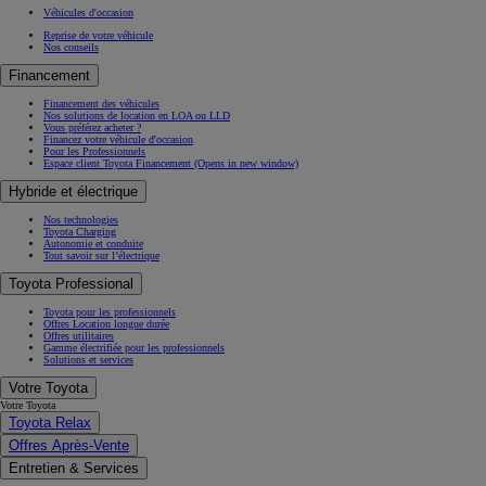
Véhicules d'occasion
Reprise de votre véhicule
Nos conseils
Financement
Financement des véhicules
Nos solutions de location en LOA ou LLD
Vous préférez acheter ?
Financez votre véhicule d'occasion
Pour les Professionnels
Espace client Toyota Financement
(Opens in new window)
Hybride et électrique
Nos technologies
Toyota Charging
Autonomie et conduite
Tout savoir sur l’électrique
Toyota Professional
Toyota pour les professionnels
Offres Location longue durée
Offres utilitaires
Gamme électrifiée pour les professionnels
Solutions et services
Votre Toyota
Votre Toyota
Toyota Relax
Offres Après-Vente
Entretien & Services