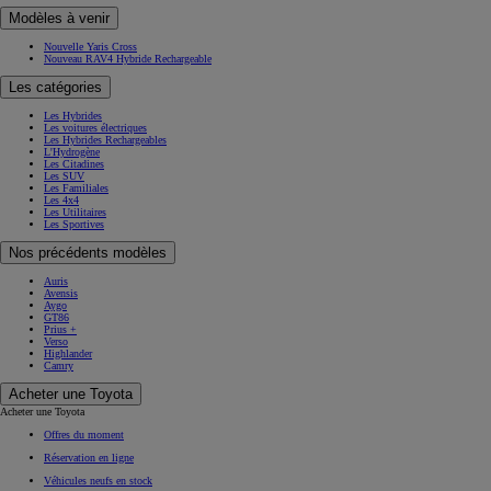
Modèles à venir
Nouvelle Yaris Cross
Nouveau RAV4 Hybride Rechargeable
Les catégories
Les Hybrides
Les voitures électriques
Les Hybrides Rechargeables
L'Hydrogène
Les Citadines
Les SUV
Les Familiales
Les 4x4
Les Utilitaires
Les Sportives
Nos précédents modèles
Auris
Avensis
Aygo
GT86
Prius +
Verso
Highlander
Camry
Acheter une Toyota
Acheter une Toyota
Offres du moment
Réservation en ligne
Véhicules neufs en stock