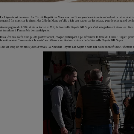
La Légende est de retour. Le Circuit Bugatti du Mans a accueilli en grande cérémonie celle dont le retour était
organisé fin mars sur le circuit des 24h du Mans qu’elle a fait son retour sur les pistes, pour le plus grand bon
Accompagnée du GT86 et de la Yaris GRMN, la Nouvelle Toyota GR Supra s’est intégralement dévoilée. Tous éta
et émotions à l’ensemble des participants.
Installées aux côtés d’un pilote professionnel, chaque participant a pu découvrir le tracé du Circuit Bugatti po
la voiture était “ventousée à la route“ en référence au fabuleux châssis de la Nouvelle Toyota GR Supra.
Tout au long de ces trois jours d’essais, la Nouvelle Toyota GR Supra a sans nul doute montré toute l’étendue d