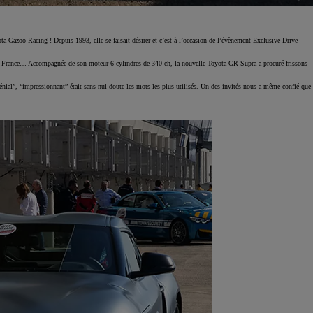
ta Gazoo Racing ! Depuis 1993, elle se faisait désirer et c’est à l’occasion de l’évènement Exclusive Drive
ta France… Accompagnée de son moteur 6 cylindres de 340 ch, la nouvelle Toyota GR Supra a procuré frissons
Génial”, “impressionnant” était sans nul doute les mots les plus utilisés. Un des invités nous a même confié que