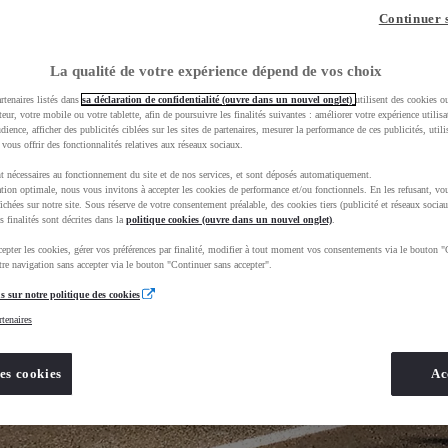
Continuer 
La qualité de votre expérience dépend de vos choix
rtenaires listés dans
sa déclaration de confidentialité (ouvre dans un nouvel onglet)
utilisent des cookies o
teur, votre mobile ou votre tablette, afin de poursuivre les finalités suivantes : améliorer votre expérience utilisat
udience, afficher des publicités ciblées sur les sites de partenaires, mesurer la performance de ces publicités, util
 vous offrir des fonctionnalités relatives aux réseaux sociaux.
t nécessaires au fonctionnement du site et de nos services, et sont déposés automatiquement.
tion optimale, nous vous invitons à accepter les cookies de performance et/ou fonctionnels. En les refusant, vou
ichées sur notre site. Sous réserve de votre consentement préalable, des cookies tiers (publicité et réseaux sociau
s finalités sont décrites dans la
politique cookies (ouvre dans un nouvel onglet)
.
epter les cookies, gérer vos préférences par finalité, modifier à tout moment vos consentements via le bouton "
re navigation sans accepter via le bouton "Continuer sans accepter".
s sur notre politique des cookies
rtenaires
es cookies
Ac