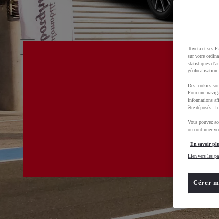
Toyota et ses Pa
sur votre ordina
statistiques d’a
géolocalisation,
Des cookies son
Pour une naviga
informations aff
être déposés. Le
Vous pouvez acc
ou continuer vot
En savoir plu
Lien vers les pa
Gérer m