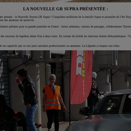
LA NOUVELLE GR SUPRA PRÉSENTÉE :
 tant attendu : la Nouvelle Toyota GR Supra ! Cinquième millésime de la famille Supra et pionnière de l’ère Toyo
heur des amateurs de sportives.
ient présents pour sa grande première en France : futurs acheteurs, curieux de passages, collaborateurs Toyo
ur des sessions de baptême allant d'un à deux tours. En sortant du bolide les réactions étaient dithyrambiques. “
e ses capacités que ce soit pour satisfaire professionnels ou amateurs. La Légende a conquis son trône.