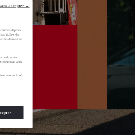
sans accepter →
u traceurs déposés
eur, réaliser des
iser des données de
s perdriez des
x) pourraient alors
Gérer mes cookies",
cepter