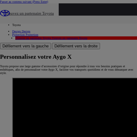
Passer au contenu suivant
(Press Enter)
...
Trouvez un partenaire Toyota
Toyota
Les accessoires d'origine Toyota
Toyota
Design
Design
Protection
Protection
Trouvez un partenaire Toyota
Trouvez un partenaire Toyota
Défilement vers la gauche
Défilement vers la droite
Personnalisez votre Aygo X
Toyota propose une large gamme d’accessoires d’origine pour répondre à tous vos besoins pratiques et
esthétiques, afin de personnaliser votre Aygo X, faciliter vos transports quotidiens et de vous démarquer avec
style.