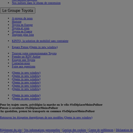
Nos métiers dans le réseau de concession
Le Groupe Toyota
A propos de nous
Histoire
Toyota en Europe
Toyota et vous
Toyota en France
Toujours plus loin
KINTO, la solution de mobilité sans contrainte
Espace Presse
(Opens in new window)
Trouvez votre concessionnaire Toyota
Prendre un RDV Atelier
Essayez une Toyota
Contactez-nous
Foire aux questions
(Opens in new window)
(Opens in new window)
(Opens in new window)
(Opens in new window)
(Opens in new window)
(Opens in new window)
(Opens in new window)
(Opens in new window)
Pour les trajets courts, privilégiez la marche ou le vélo #SeDéplacerMoinsPolluer
Pensez à covoiturer #SeDéplacerMoinsPolluer
Au quotidien, prenez les transports en commun #SeDéplacerMoinsPolluer
Retrouvez les étiquettes énergétiques de nos modèles
(Opens in new window)
Réglement du site
|
Vos informations personnelles
|
Gestion des cookies
|
Centre de préférences
|
Déclaration de