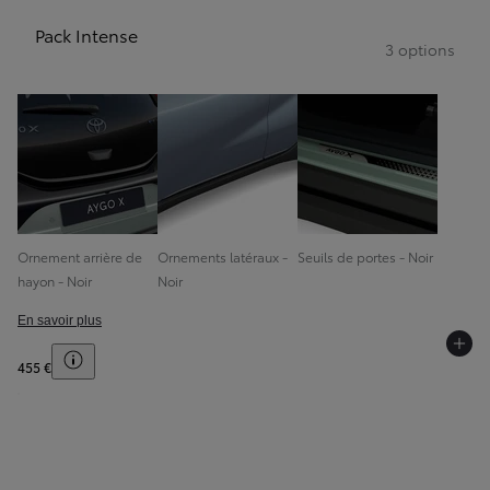
Pack Intense
3 options
Ornement arrière de
Ornements latéraux -
Seuils de portes - Noir
hayon - Noir
Noir
En savoir plus
Toggle price disclaimer
455 €