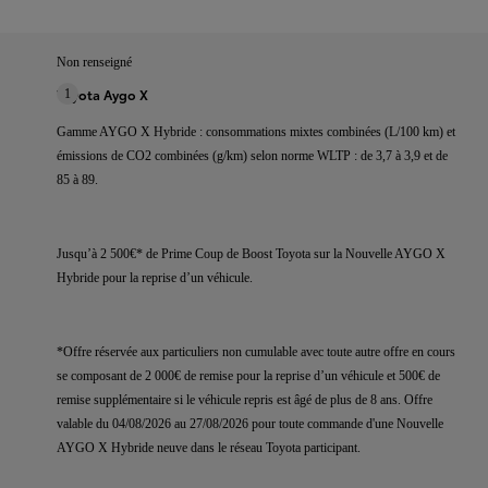
Non renseigné
Toyota Aygo X
1
Gamme AYGO X Hybride : consommations mixtes combinées (L/100 km) et
émissions de CO2 combinées (g/km) selon norme WLTP : de 3,7 à 3,9 et de
85 à 89.
Jusqu’à 2 500€* de Prime Coup de Boost Toyota sur la Nouvelle AYGO X
Hybride pour la reprise d’un véhicule.
*Offre réservée aux particuliers non cumulable avec toute autre offre en cours
se composant de 2 000€ de remise pour la reprise d’un véhicule et 500€ de
remise supplémentaire si le véhicule repris est âgé de plus de 8 ans. Offre
valable du 04/08/2026 au 27/08/2026 pour toute commande d'une Nouvelle
AYGO X Hybride neuve dans le réseau Toyota participant.