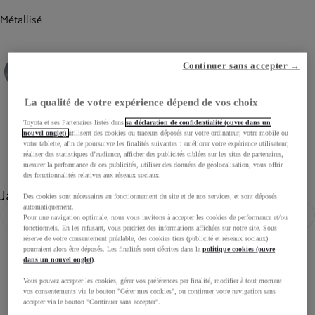
Métallisé
Continuer sans accepter →
Gris Célestine métallisé (1K3)
Noir Intense métallisé (209)
La qualité de votre expérience dépend de vos choix
Toyota et ses Partenaires listés dans
sa déclaration de confidentialité (ouvre dans un
nouvel onglet)
utilisent des cookies ou traceurs déposés sur votre ordinateur, votre mobile ou
votre tablette, afin de poursuivre les finalités suivantes : améliorer votre expérience utilisateur,
réaliser des statistiques d’audience, afficher des publicités ciblées sur les sites de partenaires,
mesurer la performance de ces publicités, utiliser des données de géolocalisation, vous offrir
des fonctionnalités relatives aux réseaux sociaux.
Jantes
Des cookies sont nécessaires au fonctionnement du site et de nos services, et sont déposés
automatiquement.
Pour une navigation optimale, nous vous invitons à accepter les cookies de performance et/ou
Diapositive précédente
Diapo
fonctionnels. En les refusant, vous perdriez des informations affichées sur notre site. Sous
réserve de votre consentement préalable, des cookies tiers (publicité et réseaux sociaux)
pourraient alors être déposés. Les finalités sont décrites dans la
politique cookies (ouvre
dans un nouvel onglet)
.
Vous pouvez accepter les cookies, gérer vos préférences par finalité, modifier à tout moment
vos consentements via le bouton "Gérer mes cookies", ou continuer votre navigation sans
accepter via le bouton "Continuer sans accepter".