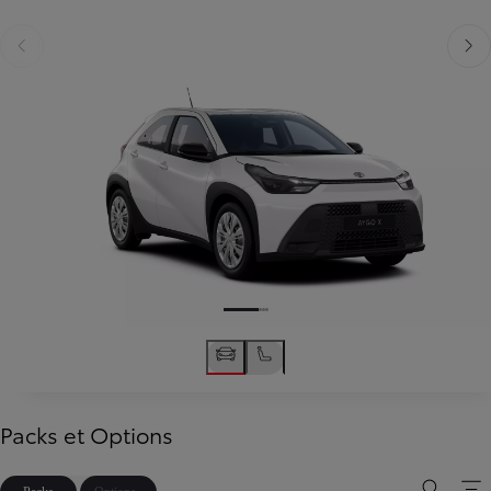
Diapositive précédente
Diapo
Packs et Options