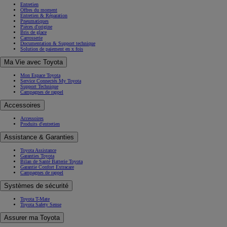
Entretien
Offres du moment
Entretien & Réparation
Pneumatiques
Pièces d'origine
Bris de glace
Carrosserie
Documentation & Support technique
Solution de paiement en x fois
Ma Vie avec Toyota
Mon Espace Toyota
Service Connectés My Toyota
Support Technique
Campagnes de rappel
Accessoires
Accessoires
Produits d'entretien
Assistance & Garanties
Toyota Assistance
Garanties Toyota
Bilan de Santé Batterie Toyota
Garantie Confort Extracare
Campagnes de rappel
Systèmes de sécurité
Toyota T-Mate
Toyota Safety Sense
Assurer ma Toyota