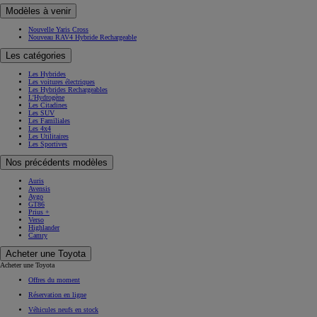
Modèles à venir
Nouvelle Yaris Cross
Nouveau RAV4 Hybride Rechargeable
Les catégories
Les Hybrides
Les voitures électriques
Les Hybrides Rechargeables
L'Hydrogène
Les Citadines
Les SUV
Les Familiales
Les 4x4
Les Utilitaires
Les Sportives
Nos précédents modèles
Auris
Avensis
Aygo
GT86
Prius +
Verso
Highlander
Camry
Acheter une Toyota
Acheter une Toyota
Offres du moment
Réservation en ligne
Véhicules neufs en stock