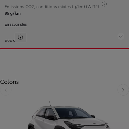
Basculer i
Emissions CO2, conditions mixtes (g/km) (WLTP)
85 g/km
En savoir plus
Toggle price disclaimer
19 700 €
Coloris
Diapositive précédente
Diapo