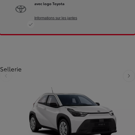
avec logo Toyota
Informations sur les jantes
Sellerie
Diapositive précédente
Diapo