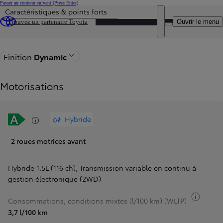
Passer au contenu suivant
(Press Enter)
Caractéristiques & points forts
Price is updated The price of your configuration is 19 700 €
DEALER NAME
Ouvrir le menu
Trouvez un partenaire Toyota
Retour
Finition
Dynamic
Motorisations
Hybride
2 roues motrices avant
Hybride 1.5L (116 ch)
,
Transmission variable en continu à
gestion électronique (2WD)
Bascul
Consommations, conditions mixtes (l/100 km) (WLTP)
3,7 l/100 km