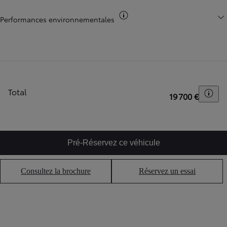
Mentions légales
Performances environnementales
Total
Togg
19 700 €
Pré-Réservez ce véhicule
Consultez la brochure
Réservez un essai