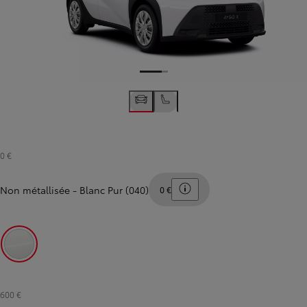
0 €
Toggle price disclaimer
Non métallisée
-
Blanc Pur (040)
0 €
Blanc Pur (040)
600 €