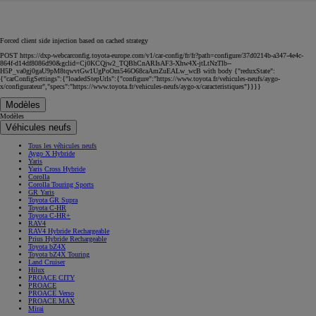
Forced client side injection based on cached strategy
POST https://dxp-webcarconfig.toyota-europe.com/v1/car-config/fr/fr?path=configure/37d0214b-a347-4e4c-
864f-d14df8086d90&gclid=Cj0KCQjw2_TQBhCnARIsAF3-Xhw4X-jtLtNzTlb--
H5P_va0gj0gaU9pM8tqwvtGw1UgPoOm546O68caAmZuEALw_wcB with body {"reduxState":
{"carConfigSettings":{"loadedStepUrls":{"configure":"https://www.toyota.fr/vehicules-neufs/aygo-
x/configurateur","specs":"https://www.toyota.fr/vehicules-neufs/aygo-x/caracteristiques"}}}}
Modèles
Modèles
Véhicules neufs
Tous les véhicules neufs
Aygo X Hybride
Yaris
Yaris Cross Hybride
Corolla
Corolla Touring Sports
GR Yaris
Toyota GR Supra
Toyota C-HR
Toyota C-HR+
RAV4
RAV4 Hybride Rechargeable
Prius Hybride Rechargeable
Toyota bZ4X
Toyota bZ4X Touring
Land Cruiser
Hilux
PROACE CITY
PROACE
PROACE Verso
PROACE MAX
Mirai