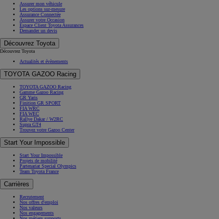
Assurer mon véhicule
Les options sur-mesure
Assurance Connectée
Assurer votre Occasion
Espace Client Toyota Assurances
Demander un devis
Découvrez Toyota
Découvrez Toyota
Actualités et évènements
TOYOTA GAZOO Racing
TOYOTA GAZOO Racing
Gamme Gazoo Racing
GR Yaris
Finition GR SPORT
FIA WRC
FIA WEC
Rallye Dakar / W2RC
Supra GT4
Trouvez votre Gazoo Center
Start Your Impossible
Start Your Impossible
Projets de mobilité
Partenariat Special Olympics
Team Toyota France
Carrières
Recrutement
Nos offres d'emploi
Nos valeurs
Nos engagements
Nos métiers supports