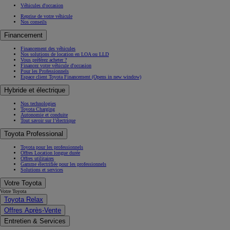
Véhicules d'occasion
Reprise de votre véhicule
Nos conseils
Financement
Financement des véhicules
Nos solutions de location en LOA ou LLD
Vous préférez acheter ?
Financez votre véhicule d'occasion
Pour les Professionnels
Espace client Toyota Financement
(Opens in new window)
Hybride et électrique
Nos technologies
Toyota Charging
Autonomie et conduite
Tout savoir sur l’électrique
Toyota Professional
Toyota pour les professionnels
Offres Location longue durée
Offres utilitaires
Gamme électrifiée pour les professionnels
Solutions et services
Votre Toyota
Votre Toyota
Toyota Relax
Offres Après-Vente
Entretien & Services