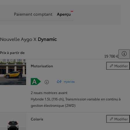
Paiement comptant
Aperçu
Nouvelle Aygo X
Dynamic
Prix à partir de
T
19 700 €
Motorisation
Modifier
Motorisation
Hybride
2 roues motrices avant
Hybride 1.5L (116 ch)
,
Transmission variable en continu à
gestion électronique (2WD)
Coloris
Modifier
Coloris