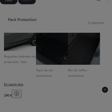
Packs
Options
Pack Protection
3 options
Baguettes latérales de
protection - Noir
Tapis de sol -
Bac de coffre -
caoutchouc
caoutchouc
En savoir plus
Toggle price disclaimer
290 €