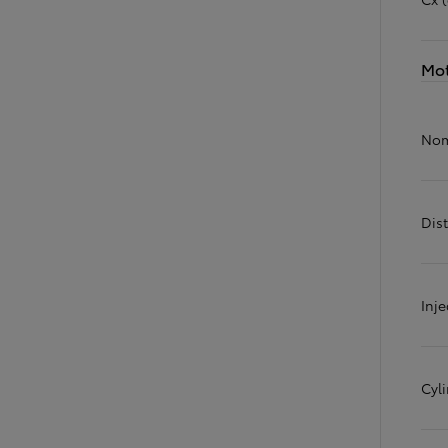
Mo
Nom
Dist
TOYOTA C-HR
HYBRIDE OU HYBRIDE RECHARGEABLE
Disponible rapidement
Inje
Cyl