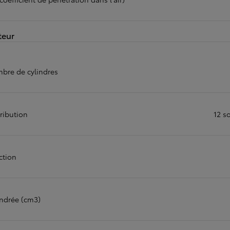
teur
bre de cylindres
ribution
12 s
ction
indrée (cm3)