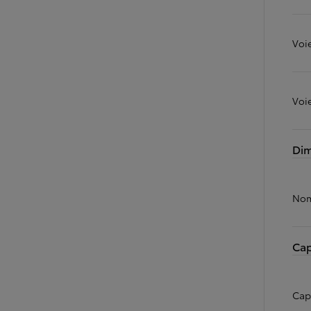
À partir de 19 700 €
Nouvelle Yaris Cross
Voi
HYBRIDE
Disponible prochainement
Voi
Dim
Nom
Cap
Cap