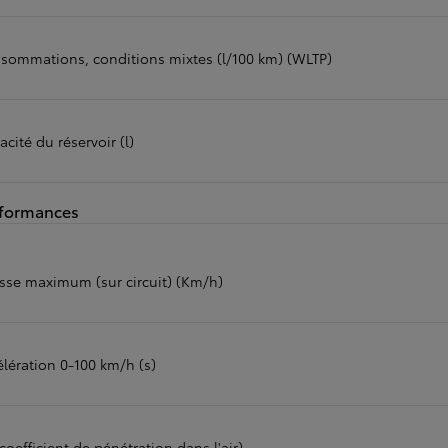
sommations, conditions mixtes (l/100 km) (WLTP)
cité du réservoir (l)
formances
esse maximum (sur circuit) (Km/h)
élération 0-100 km/h (s)
coefficient de pénétration dans l'air)