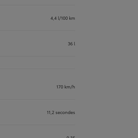
4,4 l/100 km
36 l
170 km/h
11,2 secondes
0,35