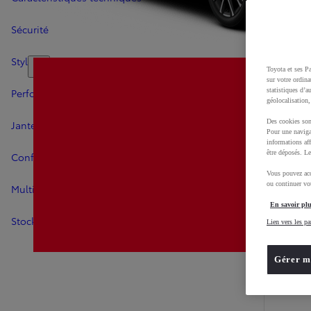
Sécurité
Style
Toyota et ses Pa
sur votre ordina
statistiques d’a
Performances
géolocalisation,
Des cookies son
Jantes
Pour une naviga
informations aff
être déposés. Le
Confort
Vous pouvez acc
ou continuer vot
Multimédia
En savoir plu
Stockage
Lien vers les pa
Gérer m