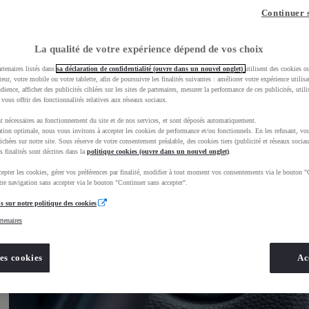
Continuer 
La qualité de votre expérience dépend de vos choix
rtenaires listés dans
sa déclaration de confidentialité (ouvre dans un nouvel onglet)
utilisent des cookies o
teur, votre mobile ou votre tablette, afin de poursuivre les finalités suivantes : améliorer votre expérience utilisat
udience, afficher des publicités ciblées sur les sites de partenaires, mesurer la performance de ces publicités, util
 vous offrir des fonctionnalités relatives aux réseaux sociaux.
t nécessaires au fonctionnement du site et de nos services, et sont déposés automatiquement.
tion optimale, nous vous invitons à accepter les cookies de performance et/ou fonctionnels. En les refusant, vou
ichées sur notre site. Sous réserve de votre consentement préalable, des cookies tiers (publicité et réseaux sociau
s finalités sont décrites dans la
politique cookies (ouvre dans un nouvel onglet)
.
epter les cookies, gérer vos préférences par finalité, modifier à tout moment vos consentements via le bouton "
re navigation sans accepter via le bouton "Continuer sans accepter".
s sur notre politique des cookies
rtenaires
es cookies
Ac