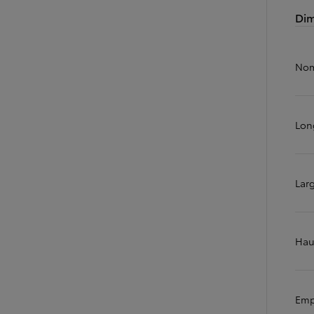
Dim
Nom
Lon
Lar
Hau
Emp