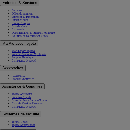
Entretien & Services
Entretien
Offres du moment
Entretien & Réparation
Pneumatiques
Pièces d'origine
Bris de glace
Carrosserie
Documentation & Support technique
Solution de paiement en x fois
Ma Vie avec Toyota
Mon Espace Toyota
Service Connectés My Toyota
Support Technique
Campagnes de rappel
Accessoires
Accessoires
Produits d'entretien
Assistance & Garanties
Toyota Assistance
Garanties Toyota
Bilan de Santé Batterie Toyota
Garantie Confort Extracare
Campagnes de rappel
Systèmes de sécurité
Toyota T-Mate
Toyota Safety Sense