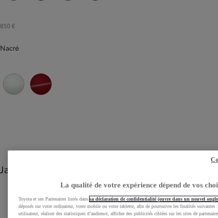
Gris Atlas métallisé
Noir Intense métallisé
Vert Impérial
Bleu Genièvre (8Y8)
850 €
Nacré
Blanc Lunaire nacré
Rouge Intense métallisé
Co
Jantes
La qualité de votre expérience dépend de vos cho
Diapositive précédente
Diapositive suivante
Toyota et ses Partenaires listés dans
sa déclaration de confidentialité (ouvre dans un nouvel ongle
déposés sur votre ordinateur, votre mobile ou votre tablette, afin de poursuivre les finalités suivantes 
utilisateur, réaliser des statistiques d’audience, afficher des publicités ciblées sur les sites de partenai