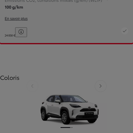
Emissions CO2, conditions mixtes (g/km) (WLTP)
100 g/km
En savoir plus
Toggle price disclaimer
24 050 €
Coloris
Diapositive précédente
Diapositive suivante