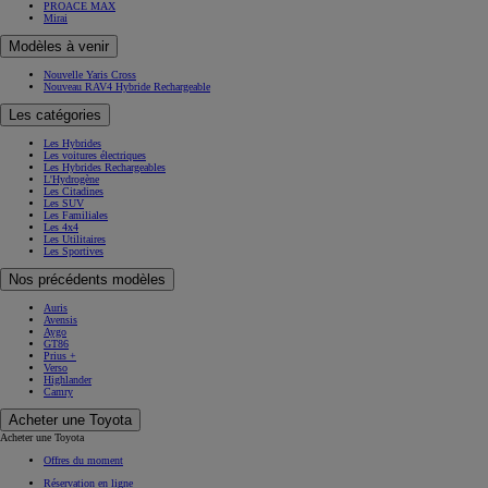
PROACE MAX
Mirai
Modèles à venir
Nouvelle Yaris Cross
Nouveau RAV4 Hybride Rechargeable
Les catégories
Les Hybrides
Les voitures électriques
Les Hybrides Rechargeables
L'Hydrogène
Les Citadines
Les SUV
Les Familiales
Les 4x4
Les Utilitaires
Les Sportives
Nos précédents modèles
Auris
Avensis
Aygo
GT86
Prius +
Verso
Highlander
Camry
Acheter une Toyota
Acheter une Toyota
Offres du moment
Réservation en ligne