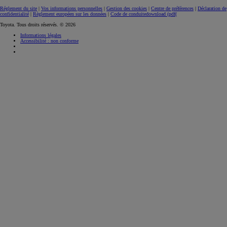
Réglement du site
|
Vos informations personnelles
|
Gestion des cookies
|
Centre de préférences
|
Déclaration de
confidentialité
|
Règlement européen sur les données
|
Code de conduite
download (pdf(
Toyota. Tous droits réservés. © 2026
Informations légales
Accessibilité : non conforme