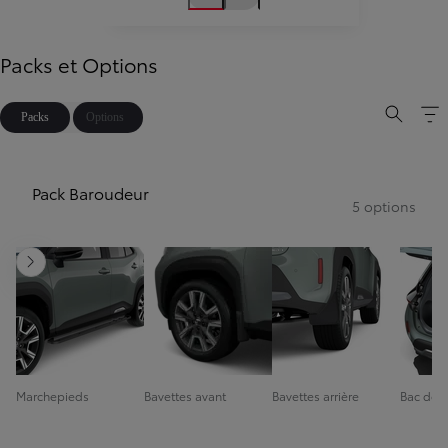
Packs et Options
Packs
Options
Pack Baroudeur
5 options
Diapositive suivante
Marchepieds
Bavettes avant
Bavettes arrière
Bac de c