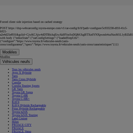
Forced client side injection based on cached strategy
POST https://dxp-webcarconfig.toyota-europe.com/v1/car-config/fr/fr?path=configure/5c933238-df10-41c5-
b921-
a2e4d25ef931&gclid=CjwKCAjw4dDTBhAqEiwAkHYmSnDQfbUkgBTXu6YNXpwmb4xzNzoM1L1yBZk
with body {"reduxState":{"carConfigSettings":{"loadedStepUrls":
{"configure":"https://www.toyota.fr/vehicules-neufs/yaris-
cross/configurateur","specs":"https://www.toyota.fr/vehicules-neufs/yaris-cross/caracteristiques"}}}}
Modèles
Modèles
Véhicules neufs
Tous les véhicules neufs
Aygo X Hybride
Yaris
Yaris Cross Hybride
Corolla
Corolla Touring Sports
GR Yaris
Toyota GR Supra
Toyota C-HR
Toyota C-HR+
RAV4
RAV4 Hybride Rechargeable
Prius Hybride Rechargeable
Toyota bZ4X
Toyota bZ4X Touring
Land Cruiser
Hilux
PROACE CITY
PROACE
PROACE Verso