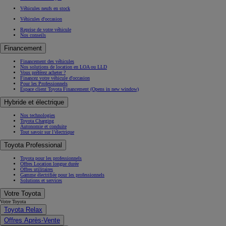
Véhicules neufs en stock
Véhicules d'occasion
Reprise de votre véhicule
Nos conseils
Financement
Financement des véhicules
Nos solutions de location en LOA ou LLD
Vous préférez acheter ?
Financez votre véhicule d'occasion
Pour les Professionnels
Espace client Toyota Financement
(Opens in new window)
Hybride et électrique
Nos technologies
Toyota Charging
Autonomie et conduite
Tout savoir sur l’électrique
Toyota Professional
Toyota pour les professionnels
Offres Location longue durée
Offres utilitaires
Gamme électrifiée pour les professionnels
Solutions et services
Votre Toyota
Votre Toyota
Toyota Relax
Offres Après-Vente