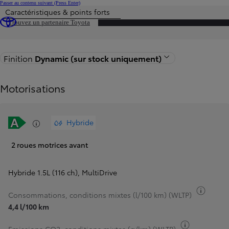
Passer au contenu suivant
(Press Enter)
Caractéristiques & points forts
Price is updated The price of your configuration is 24 050 €
Trouvez un partenaire Toyota
Retour
Finition
Dynamic (sur stock uniquement)
Motorisations
Hybride
2 roues motrices avant
Hybride 1.5L (116 ch)
,
MultiDrive
Bascul
Consommations, conditions mixtes (l/100 km) (WLTP)
4,4 l/100 km
Basculer i