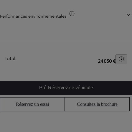
Mentions légales
Performances environnementales
Total
Togg
24 050 €
Pré-Réservez ce véhicule
Réservez un essai
Consultez la brochure