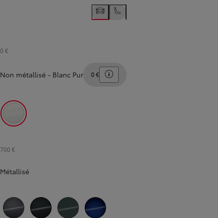
0 €
Toggle price disclaimer
Non métallisé
-
Blanc Pur
0 €
Blanc Pur
700 €
Métallisé