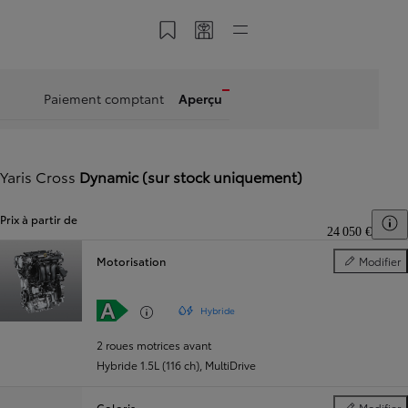
Enregistrer dans My Toyota
Partager mon code
Accès directs
Paiement comptant
Aperçu
Yaris Cross
Dynamic (sur stock uniquement)
Prix à partir de
T
24 050 €
Motorisation
Modifier
Motorisation
Hybride
2 roues motrices avant
Hybride 1.5L (116 ch)
,
MultiDrive
Coloris
Modifier