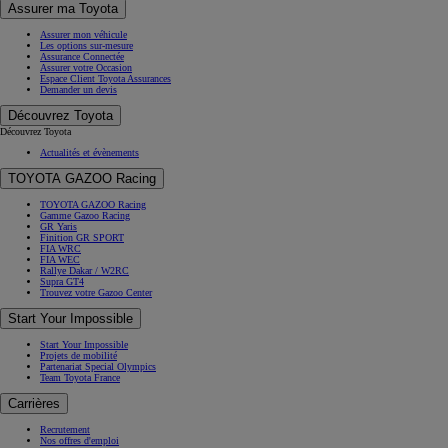
Assurer ma Toyota
Assurer mon véhicule
Les options sur-mesure
Assurance Connectée
Assurer votre Occasion
Espace Client Toyota Assurances
Demander un devis
Découvrez Toyota
Découvrez Toyota
Actualités et évènements
TOYOTA GAZOO Racing
TOYOTA GAZOO Racing
Gamme Gazoo Racing
GR Yaris
Finition GR SPORT
FIA WRC
FIA WEC
Rallye Dakar / W2RC
Supra GT4
Trouvez votre Gazoo Center
Start Your Impossible
Start Your Impossible
Projets de mobilité
Partenariat Special Olympics
Team Toyota France
Carrières
Recrutement
Nos offres d'emploi