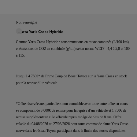
Non renseigné
Toyota Yaris Cross Hybride
1
Gamme Yaris Cross Hybride : consommations en mixte combinée (L/100 km)
et émissions de CO2 en combinée (g/km) selon norme WLTP : 4,4 à 5,0 et 100
à 115.
Jusqu’à 4 750€* de Prime Coup de Boost Toyota sur la Yaris Cross en stock
pour la reprise d’un véhicule.
*Offre réservée aux particuliers non cumulable avec toute autre offre en cours
se composant de 3 000€ de remise pour la reprise d’un véhicule et 1 750€ de
remise supplémentaire si le véhicule repris est âgé de plus de 8 ans. Offre
valable du 04/08/2026 au 27/08/2026 pour toute commande d'une Yaris Cross
neuve dans le réseau Toyota participant dans la limite des stocks disponibles.