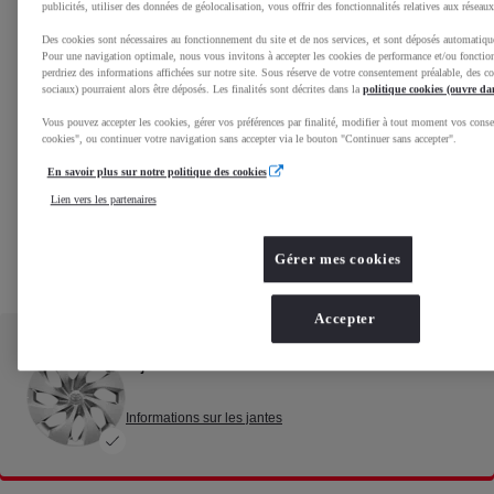
publicités, utiliser des données de géolocalisation, vous offrir des fonctionnalités relatives aux réseau
Des cookies sont nécessaires au fonctionnement du site et de nos services, et sont déposés automatiq
Pour une navigation optimale, nous vous invitons à accepter les cookies de performance et/ou fonction
perdriez des informations affichées sur notre site. Sous réserve de votre consentement préalable, des coo
sociaux) pourraient alors être déposés. Les finalités sont décrites dans la
politique cookies (ouvre da
Vous pouvez accepter les cookies, gérer vos préférences par finalité, modifier à tout moment vos con
cookies", ou continuer votre navigation sans accepter via le bouton "Continuer sans accepter".
En savoir plus sur notre politique des cookies
Lien vers les partenaires
Gérer mes cookies
Accepter
Enjoliveurs de roue 16"
Informations sur les jantes