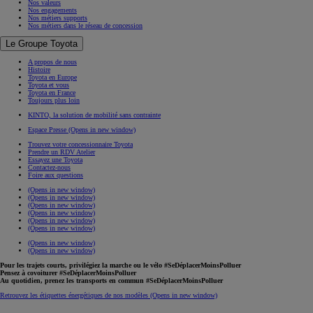
Nos valeurs
Nos engagements
Nos métiers supports
Nos métiers dans le réseau de concession
Le Groupe Toyota
A propos de nous
Histoire
Toyota en Europe
Toyota et vous
Toyota en France
Toujours plus loin
KINTO, la solution de mobilité sans contrainte
Espace Presse
(Opens in new window)
Trouvez votre concessionnaire Toyota
Prendre un RDV Atelier
Essayez une Toyota
Contactez-nous
Foire aux questions
(Opens in new window)
(Opens in new window)
(Opens in new window)
(Opens in new window)
(Opens in new window)
(Opens in new window)
(Opens in new window)
(Opens in new window)
Pour les trajets courts, privilégiez la marche ou le vélo #SeDéplacerMoinsPolluer
Pensez à covoiturer #SeDéplacerMoinsPolluer
Au quotidien, prenez les transports en commun #SeDéplacerMoinsPolluer
Retrouvez les étiquettes énergétiques de nos modèles
(Opens in new window)