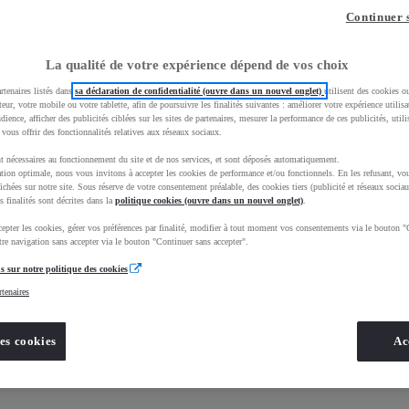
Continuer 
La qualité de votre expérience dépend de vos choix
rtenaires listés dans
sa déclaration de confidentialité (ouvre dans un nouvel onglet)
utilisent des cookies o
teur, votre mobile ou votre tablette, afin de poursuivre les finalités suivantes : améliorer votre expérience utilisat
udience, afficher des publicités ciblées sur les sites de partenaires, mesurer la performance de ces publicités, util
 vous offrir des fonctionnalités relatives aux réseaux sociaux.
t nécessaires au fonctionnement du site et de nos services, et sont déposés automatiquement.
tion optimale, nous vous invitons à accepter les cookies de performance et/ou fonctionnels. En les refusant, vou
ichées sur notre site. Sous réserve de votre consentement préalable, des cookies tiers (publicité et réseaux sociau
s finalités sont décrites dans la
politique cookies (ouvre dans un nouvel onglet)
.
epter les cookies, gérer vos préférences par finalité, modifier à tout moment vos consentements via le bouton "
re navigation sans accepter via le bouton "Continuer sans accepter".
s sur notre politique des cookies
rtenaires
es cookies
Ac