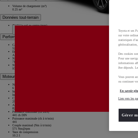
Volume de chargement (m³)
0.25 m³
Données tout-terrain
Garde au sol au centre (mm)
102 mm
Toyota et ses Pa
sur votre ordina
Performances environnementales
statistiques d’a
géolocalisation,
Capacité du réservoir (l)
52 l
Etiquette énergétique
Des cookies son
A
Niveaux sonores en circulation (dB)
Pour une naviga
71 dB
informations aff
Niveaux sonores en statique (dB)
être déposés. Le
97 dB
Moteur
Vous pouvez acc
ou continuer vot
Nombre de cylindres
6 Cylindres en ligne
En savoir plu
Injection
Injection directe
Cylindrée (cm3)
Lien vers les pa
2998 ccm
Alésage x course (mm x mm)
82 x 94.6 mm
Puissance maximale (ch DIN)
Gérer m
441 ch DIN
Puissance maximale (ch à tr/min)
441
Couple maximal (Nm à tr/min)
571 Nm@rpm
Taux de compression
10.2:1