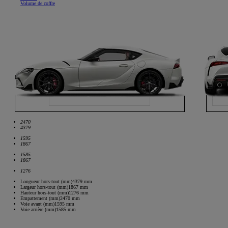
Volume de coffre
2470
4379
1595
1867
1585
1867
1276
Longueur hors-tout (mm)
4379
mm
Largeur hors-tout (mm)
1867
mm
Hauteur hors-tout (mm)
1276
mm
Empattement (mm)
2470
mm
Voie avant (mm)
1595
mm
Voie arrière (mm)
1585
mm