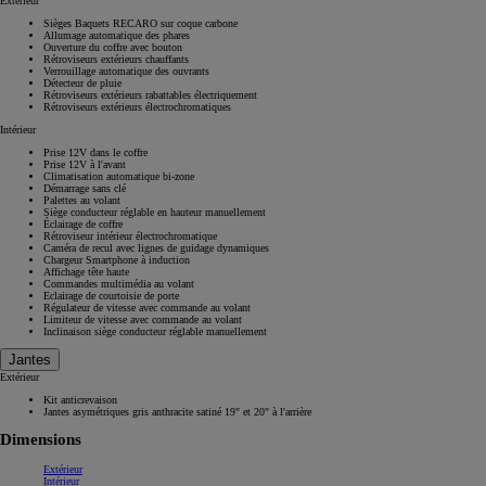
Extérieur
Sièges Baquets RECARO sur coque carbone
Allumage automatique des phares
Ouverture du coffre avec bouton
Rétroviseurs extérieurs chauffants
Verrouillage automatique des ouvrants
Détecteur de pluie
Rétroviseurs extérieurs rabattables électriquement
Rétroviseurs extérieurs électrochromatiques
Intérieur
Prise 12V dans le coffre
Prise 12V à l'avant
Climatisation automatique bi-zone
Démarrage sans clé
Palettes au volant
Siège conducteur réglable en hauteur manuellement
Éclairage de coffre
Rétroviseur intérieur électrochromatique
Caméra de recul avec lignes de guidage dynamiques
Chargeur Smartphone à induction
Affichage tête haute
Commandes multimédia au volant
Eclairage de courtoisie de porte
Régulateur de vitesse avec commande au volant
Limiteur de vitesse avec commande au volant
Inclinaison siège conducteur réglable manuellement
Jantes
Extérieur
Kit anticrevaison
Jantes asymétriques gris anthracite satiné 19" et 20" à l'arrière
Dimensions
Extérieur
Intérieur