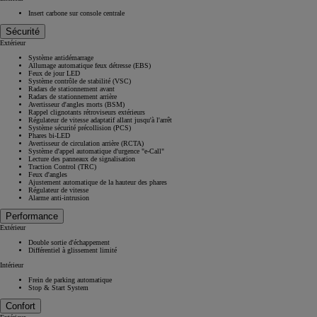
Insert carbone sur console centrale
À partir de 19 700 €
Sécurité
Nouvelle Yaris Cross
Extérieur
HYBRIDE
Système antidémarrage
Disponible prochainement
Allumage automatique feux détresse (EBS)
Feux de jour LED
Système contrôle de stabilité (VSC)
Radars de stationnement avant
Radars de stationnement arrière
Avertisseur d'angles morts (BSM)
Rappel clignotants rétroviseurs extérieurs
Régulateur de vitesse adaptatif allant jusqu'à l'arrêt
Système sécurité précollision (PCS)
Phares bi-LED
Avertisseur de circulation arrière (RCTA)
Système d'appel automatique d'urgence "e-Call"
Lecture des panneaux de signalisation
Traction Control (TRC)
Feux d'angles
Ajustement automatique de la hauteur des phares
Régulateur de vitesse
Alarme anti-intrusion
Performance
Extérieur
Double sortie d'échappement
Différentiel à glissement limité
Intérieur
Frein de parking automatique
Stop & Start System
Confort