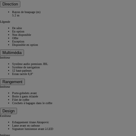
Direction
Rayon de braquage (m)
5.2 m
Légende
De série
En option
Non disponible
Offre
Exception
Disponible en option
Multimédia
Intérieur
Système audio premium JBL
Système de navigation
12 haut-parleurs
Ecran tactile 8,8''
Rangement
Intérieur
Porte-gobelets avant
Boite à gants éclairée
Filet de coffre
Crochets à bagages dans le coffre
Design
Extérieur
Echappement titane Akrapovic
Lame avant en carbone
Signature lumineuse avant à LED
Intérieur