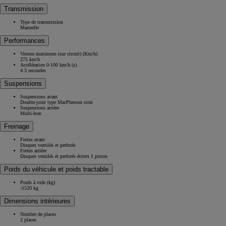
Transmission
Type de transmission
Manuelle
Performances
Vitesse maximum (sur circuit) (Km/h)
275 km/h
Accélération 0-100 km/h (s)
4.3 secondes
Suspensions
Suspensions avant
Double-joint type MacPherson strut
Suspensions arrière
Multi-bras
Freinage
Freins avant
Disques ventilés et perforés
Freins arrière
Disques ventilés et perforés étriers 1 piston
Poids du véhicule et poids tractable
Poids à vide (kg)
-1520 kg
Dimensions intérieures
Nombre de places
2 places