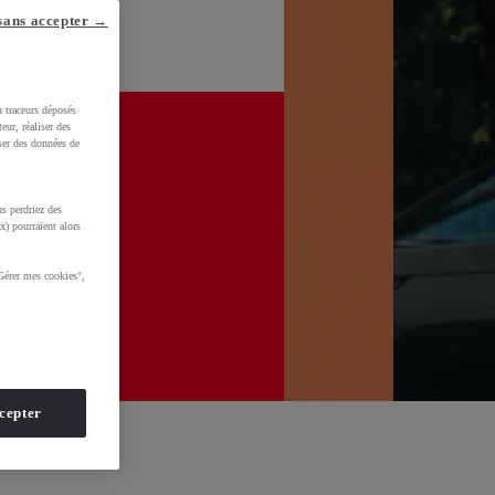
sans accepter →
u traceurs déposés
eur, réaliser des
iser des données de
s perdriez des
x) pourraient alors
Gérer mes cookies",
cepter