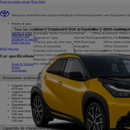
Passer au contenu suivant
(Press Enter)
...
Véhicules neufs
Véhicules d'occasion
Hybride et électrique
Acheter une Toyota
Votre T
Véhicules neufs
Supra
Features & specs
Nos voitures d'occasion
Toutes les motorisations
Reprise de votre voiture
Toyota 
Tous les modèles
Citadines
SUV & Familiales
100% électriqu
Overview
Avantages Toyota Occasions
Hybride
Offres du moment
Offres 
Features & Specs
Nouvelle Aygo X
Prices & Costs
Réservez en ligne
Hybride Rechargeable
Offres Particuliers
Entrete
HYBRIDE
Reliability & Warranty
Livraison près de chez vous
100% Électrique
Offres Après-vente
Build your own
Offres et actualités
Hydrogène
Offres Occasions
Build your own
Financez votre occasion
Toutes nos technologies
Offres Professionn
Assurez votre occasion
Accesso
Car specifications
Revendez votre véhicule cash
Boutiqu
Nos conseils
Ma vie 
Espace & Volumes
Moteur
Equipements
Dimensions extérieures
Longueur hors-tout (mm)
4379 mm
Largeur hors-tout (mm)
1867 mm
Hauteur hors-tout (mm)
1276 mm
Empattement (mm)
2470 mm
Voie avant (mm)
1595 mm
Voie arrière (mm)
1585 mm
Capacités de chargement et dimensions intérieures