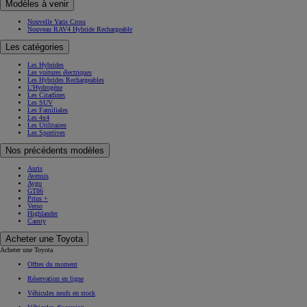
Modèles à venir
Nouvelle Yaris Cross
Nouveau RAV4 Hybride Rechargeable
Les catégories
Les Hybrides
Les voitures électriques
Les Hybrides Rechargeables
L'Hydrogène
Les Citadines
Les SUV
Les Familiales
Les 4x4
Les Utilitaires
Les Sportives
Nos précédents modèles
Auris
Avensis
Aygo
GT86
Prius +
Verso
Highlander
Camry
Acheter une Toyota
Acheter une Toyota
Offres du moment
Réservation en ligne
Véhicules neufs en stock