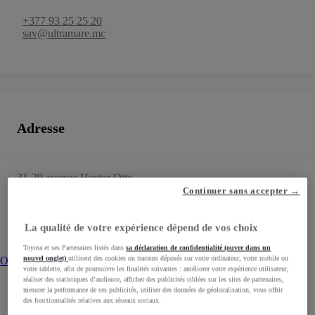
+377 93 25 25 20
sav@ultramare.mc
Adresse
31-39 avenue Hector Otto
98000
MONACO CEDEX
Continuer sans accepter →
Calculez votre itinéraire
Opens in new window
La qualité de votre expérience dépend de vos choix
Toyota et ses Partenaires listés dans
sa déclaration de confidentialité (ouvre dans un
nouvel onglet)
utilisent des cookies ou traceurs déposés sur votre ordinateur, votre mobile ou
Opens in new window
votre tablette, afin de poursuivre les finalités suivantes : améliorer votre expérience utilisateur,
réaliser des statistiques d’audience, afficher des publicités ciblées sur les sites de partenaires,
mesurer la performance de ces publicités, utiliser des données de géolocalisation, vous offrir
des fonctionnalités relatives aux réseaux sociaux.