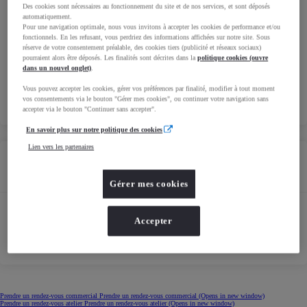
Des cookies sont nécessaires au fonctionnement du site et de nos services, et sont déposés
automatiquement.
Pour une navigation optimale, nous vous invitons à accepter les cookies de performance et/ou
fonctionnels. En les refusant, vous perdriez des informations affichées sur notre site. Sous
réserve de votre consentement préalable, des cookies tiers (publicité et réseaux sociaux)
pourraient alors être déposés. Les finalités sont décrites dans la
politique cookies (ouvre
dans un nouvel onglet)
.
Vous pouvez accepter les cookies, gérer vos préférences par finalité, modifier à tout moment
vos consentements via le bouton "Gérer mes cookies", ou continuer votre navigation sans
accepter via le bouton "Continuer sans accepter".
En savoir plus sur notre politique des cookies
Lien vers les partenaires
Horaires
Gérer mes cookies
Horaires Atelier
Accepter
Prendre un rendez-vous commercial
Prendre un rendez-vous commercial
(Opens in new window)
Prendre un rendez-vous atelier
Prendre un rendez-vous atelier
(Opens in new window)