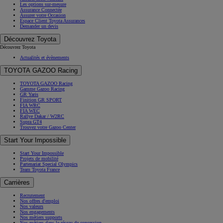
Les options sur-mesure
Assurance Connectée
Assurer votre Occasion
Espace Client Toyota Assurances
Demander un devis
Découvrez Toyota
Découvrez Toyota
Actualités et évènements
TOYOTA GAZOO Racing
TOYOTA GAZOO Racing
Gamme Gazoo Racing
GR Yaris
Finition GR SPORT
FIA WRC
FIA WEC
Rallye Dakar / W2RC
Supra GT4
Trouvez votre Gazoo Center
Start Your Impossible
Start Your Impossible
Projets de mobilité
Partenariat Special Olympics
Team Toyota France
Carrières
Recrutement
Nos offres d'emploi
Nos valeurs
Nos engagements
Nos métiers supports
Nos métiers dans le réseau de concession