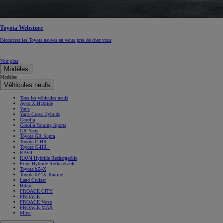
Toyota Webstore
Découvrez les Toyota neuves en vente près de chez vous
Voir plus
Modèles
Modèles
Véhicules neufs
Tous les véhicules neufs
Aygo X Hybride
Yaris
Yaris Cross Hybride
Corolla
Corolla Touring Sports
GR Yaris
Toyota GR Supra
Toyota C-HR
Toyota C-HR+
RAV4
RAV4 Hybride Rechargeable
Prius Hybride Rechargeable
Toyota bZ4X
Toyota bZ4X Touring
Land Cruiser
Hilux
PROACE CITY
PROACE
PROACE Verso
PROACE MAX
Mirai