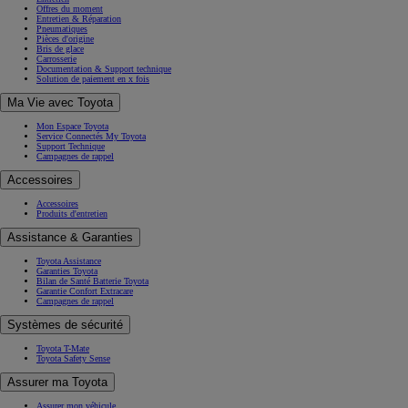
Offres du moment
Entretien & Réparation
Pneumatiques
Pièces d'origine
Bris de glace
Carrosserie
Documentation & Support technique
Solution de paiement en x fois
Ma Vie avec Toyota
Mon Espace Toyota
Service Connectés My Toyota
Support Technique
Campagnes de rappel
Accessoires
Accessoires
Produits d'entretien
Assistance & Garanties
Toyota Assistance
Garanties Toyota
Bilan de Santé Batterie Toyota
Garantie Confort Extracare
Campagnes de rappel
Systèmes de sécurité
Toyota T-Mate
Toyota Safety Sense
Assurer ma Toyota
Assurer mon véhicule