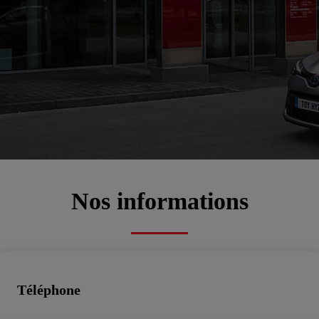
Bienvenue chez
TOYOTA MONACO SAV
00CD2-D02C6-E6DEB-8CE00-01270-1
Atelier, Pièces de rechange, Toyota rent cars, Véhicules d'occasion
Prenez rendez-vous
Contactez-nous
Nos informations
Téléphone