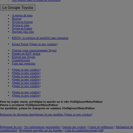
Le Groupe Toyota
A propos de nous
Histoire
Toyota en Europe
Toyota et vous
Toyota en France
Toujours plus loin
KINTO, la solution de mobilité sans contrainte
Espace Presse
(Opens in new window)
Trouvez votre concessionnaire Toyota
Prendre un RDV Atelier
Essayez une Toyota
Contactez-nous
Foire aux questions
(Opens in new window)
(Opens in new window)
(Opens in new window)
(Opens in new window)
(Opens in new window)
(Opens in new window)
(Opens in new window)
(Opens in new window)
Pour les trajets courts, privilégiez la marche ou le vélo #SeDéplacerMoinsPolluer
Pensez à covoiturer #SeDéplacerMoinsPolluer
Au quotidien, prenez les transports en commun #SeDéplacerMoinsPolluer
Retrouvez les étiquettes énergétiques de nos modèles
(Opens in new window)
Réglement du site
|
Vos informations personnelles
|
Gestion des cookies
|
Centre de préférences
|
Déclaration de
confidentialité
|
Règlement européen sur les données
|
Code de conduite
download (pdf(