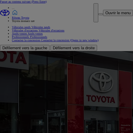
Passer au contenu suivant
(Press Enter)
...
Ouvrir le menu
Réseau Toyota
Toyota monaco sav
Véhicules neufs
Véhicules neufs
Véhicules d'occasions
Véhicules d'occasions
Après-ventes
Après-ventes
Professionnels
Professionnels
Contactez la concession
Contactez la concession
(Opens in new window)
Défilement vers la gauche
Défilement vers la droite