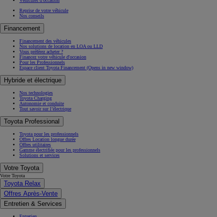
Véhicules d'occasion
Reprise de votre véhicule
Nos conseils
Financement
Financement des véhicules
Nos solutions de location en LOA ou LLD
Vous préférez acheter ?
Financez votre véhicule d'occasion
Pour les Professionnels
Espace client Toyota Financement
(Opens in new window)
Hybride et électrique
Nos technologies
Toyota Charging
Autonomie et conduite
Tout savoir sur l’électrique
Toyota Professional
Toyota pour les professionnels
Offres Location longue durée
Offres utilitaires
Gamme électrifiée pour les professionnels
Solutions et services
Votre Toyota
Votre Toyota
Toyota Relax
Offres Après-Vente
Entretien & Services
Entretien