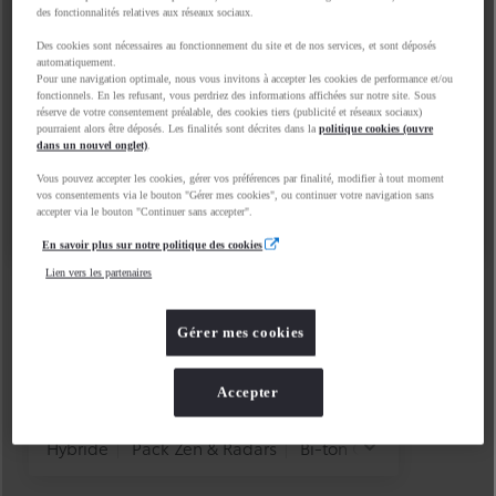
des fonctionnalités relatives aux réseaux sociaux.
Des cookies sont nécessaires au fonctionnement du site et de nos services, et sont déposés
automatiquement.
Pour une navigation optimale, nous vous invitons à accepter les cookies de performance et/ou
fonctionnels. En les refusant, vous perdriez des informations affichées sur notre site. Sous
réserve de votre consentement préalable, des cookies tiers (publicité et réseaux sociaux)
pourraient alors être déposés. Les finalités sont décrites dans la
politique cookies (ouvre
dans un nouvel onglet)
.
Vous pouvez accepter les cookies, gérer vos préférences par finalité, modifier à tout moment
vos consentements via le bouton "Gérer mes cookies", ou continuer votre navigation sans
accepter via le bouton "Continuer sans accepter".
En savoir plus sur notre politique des cookies
Lien vers les partenaires
Gérer mes cookies
Accepter