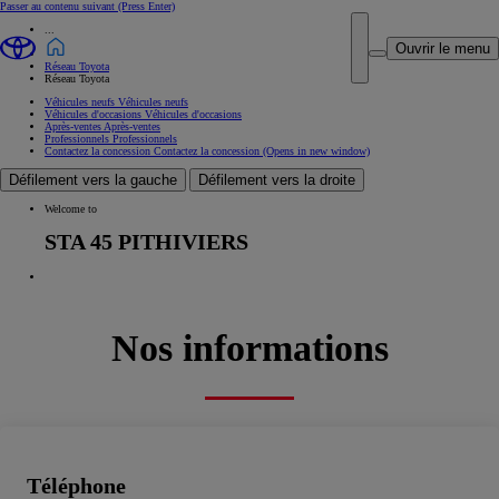
Passer au contenu suivant
(Press Enter)
...
Ouvrir le menu
Réseau Toyota
Réseau Toyota
Véhicules neufs
Véhicules neufs
Véhicules d'occasions
Véhicules d'occasions
Après-ventes
Après-ventes
Professionnels
Professionnels
Contactez la concession
Contactez la concession
(Opens in new window)
Défilement vers la gauche
Défilement vers la droite
Welcome to
STA 45 PITHIVIERS
Nos informations
Téléphone