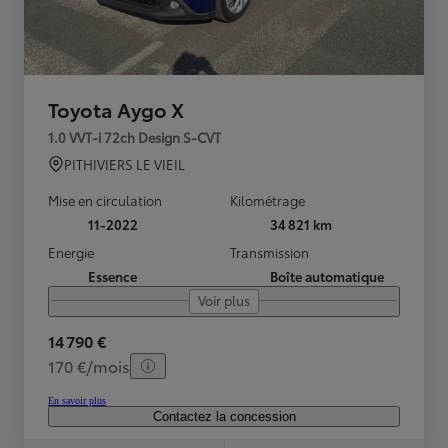
Toyota Aygo X
1.0 VVT-i 72ch Design S-CVT
PITHIVIERS LE VIEIL
Mise en circulation
Kilométrage
11-2022
34 821 km
Energie
Transmission
Essence
Boîte automatique
Voir plus
14 790 €
170 €/mois
En savoir plus
Contactez la concession