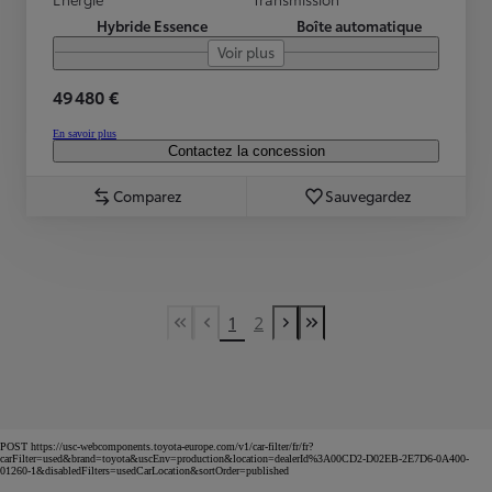
Hybride Essence
Boîte automatique
Voir plus
49 480 €
En savoir plus
Contactez la concession
Comparez
Sauvegardez
1
2
First Page
Previous page
Next page
Last Page
POST https://usc-webcomponents.toyota-europe.com/v1/car-filter/fr/fr?
carFilter=used&brand=toyota&uscEnv=production&location=dealerId%3A00CD2-D02EB-2E7D6-0A400-
01260-1&disabledFilters=usedCarLocation&sortOrder=published