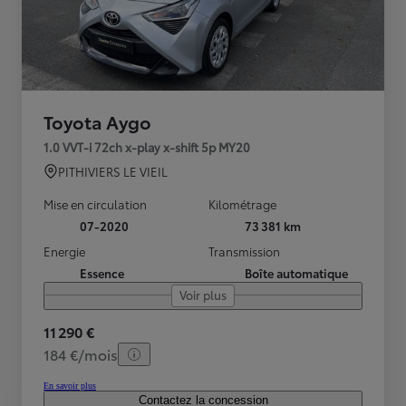
Toyota Aygo
1.0 VVT-i 72ch x-play x-shift 5p MY20
PITHIVIERS LE VIEIL
Mise en circulation
Kilométrage
07-2020
73 381 km
Energie
Transmission
Essence
Boîte automatique
Voir plus
11 290 €
184 €/mois
En savoir plus
Contactez la concession