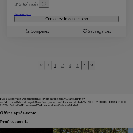
313 €/mois
En savoir plus
Contactez la concession
Comparez
Sauvegardez
1
2
3
4
First Page
Previous page
Next page
Last Page
POST https://usc-webcomponents.toyota-europe.com/v1/car-filter/fr/fr?
carFilter=used&brand=toyota&uscEnv=production&location=dealerId%3A00CD2-D00C7-4D83B-F3000-
01220-1&disabledFilters=usedCarLocation&sortOrder=published
Offres après-vente
Professionnels