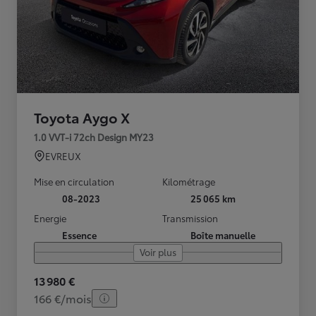
Toyota Aygo X
1.0 VVT-i 72ch Design MY23
EVREUX
Mise en circulation
Kilométrage
08-2023
25 065 km
Energie
Transmission
Essence
Boîte manuelle
Voir plus
13 980 €
166 €/mois