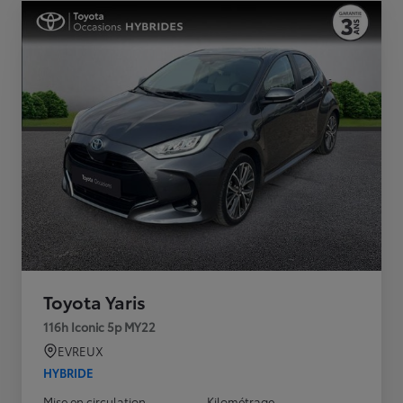
Toyota Yaris
116h Iconic 5p MY22
EVREUX
HYBRIDE
Mise en circulation
Kilométrage