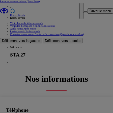
Passer au contenu suivant
(Press Enter)
...
Ouvrir le menu
Réseau Toyota
Réseau Toyota
Véhicules neufs
Véhicules neufs
Véhicules d'occasions
Véhicules d'occasions
Après-ventes
Après-ventes
Professionnels
Professionnels
Contactez la concession
Contactez la concession
(Opens in new window)
Défilement vers la gauche
Défilement vers la droite
Welcome to
STA 27
Nos informations
Téléphone