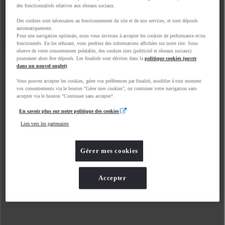
des fonctionnalités relatives aux réseaux sociaux.
Des cookies sont nécessaires au fonctionnement du site et de nos services, et sont déposés
automatiquement.
Pour une navigation optimale, nous vous invitons à accepter les cookies de performance et/ou
fonctionnels. En les refusant, vous perdriez des informations affichées sur notre site. Sous
réserve de votre consentement préalable, des cookies tiers (publicité et réseaux sociaux)
pourraient alors être déposés. Les finalités sont décrites dans la
politique cookies (ouvre
dans un nouvel onglet)
.
Vous pouvez accepter les cookies, gérer vos préférences par finalité, modifier à tout moment
vos consentements via le bouton "Gérer mes cookies", ou continuer votre navigation sans
accepter via le bouton "Continuer sans accepter".
En savoir plus sur notre politique des cookies
Lien vers les partenaires
Gérer mes cookies
Accepter