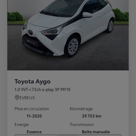
Toyota Aygo
1.0 VVT-i 72ch x-play 3P MY19
EVREUX
Mise en circulation
Kilométrage
11-2020
29 753 km
Energie
Transmission
Essence
Boîte manuelle