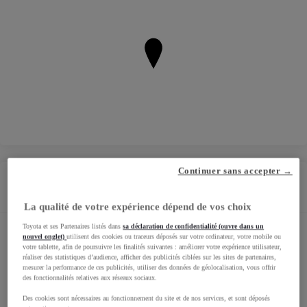
Continuer sans accepter →
Horaires
La qualité de votre expérience dépend de vos choix
Toyota et ses Partenaires listés dans
sa déclaration de confidentialité (ouvre dans un
Horaires Carrosserie
nouvel onglet)
utilisent des cookies ou traceurs déposés sur votre ordinateur, votre mobile ou
votre tablette, afin de poursuivre les finalités suivantes : améliorer votre expérience utilisateur,
réaliser des statistiques d’audience, afficher des publicités ciblées sur les sites de partenaires,
mesurer la performance de ces publicités, utiliser des données de géolocalisation, vous offrir
des fonctionnalités relatives aux réseaux sociaux.
Horaires Showroom
Des cookies sont nécessaires au fonctionnement du site et de nos services, et sont déposés