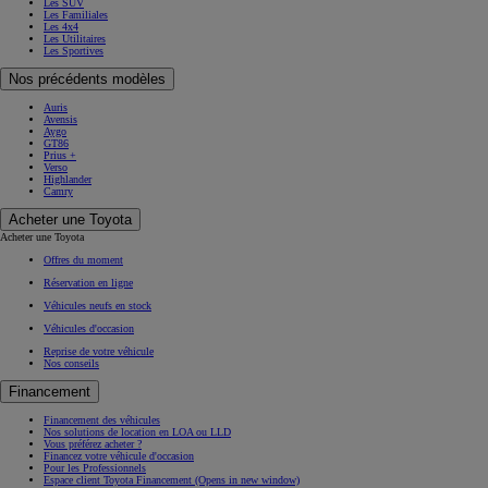
Les SUV
Les Familiales
Les 4x4
Les Utilitaires
Les Sportives
Nos précédents modèles
Auris
Avensis
Aygo
GT86
Prius +
Verso
Highlander
Camry
Acheter une Toyota
Acheter une Toyota
Offres du moment
Réservation en ligne
Véhicules neufs en stock
Véhicules d'occasion
Reprise de votre véhicule
Nos conseils
Financement
Financement des véhicules
Nos solutions de location en LOA ou LLD
Vous préférez acheter ?
Financez votre véhicule d'occasion
Pour les Professionnels
Espace client Toyota Financement
(Opens in new window)