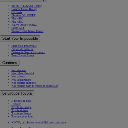
TOYOTA GAZOO Racing
Gamme Gazoo Racing
GR Yaris
Finition GR SPORT
FIA WRC
FIA WEC
Rallye Dakar / W2RC
Supra GT4
Trouvez votre Gazoo Center
Start Your Impossible
Start Your Impossible
Projets de mobilité
Partenariat Special Olympics
Team Toyota France
Carrières
Recrutement
Nos offres d'emploi
Nos valeurs
Nos engagements
Nos métiers supports
Nos métiers dans le réseau de concession
Le Groupe Toyota
A propos de nous
Histoire
Toyota en Europe
Toyota et vous
Toyota en France
Toujours plus loin
KINTO, la solution de mobilité sans contrainte