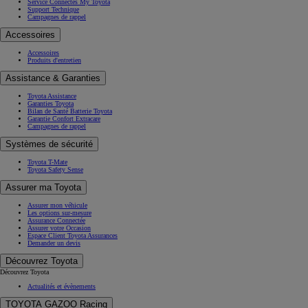
Service Connectés My Toyota
Support Technique
Campagnes de rappel
Accessoires
Accessoires
Produits d'entretien
Assistance & Garanties
Toyota Assistance
Garanties Toyota
Bilan de Santé Batterie Toyota
Garantie Confort Extracare
Campagnes de rappel
Systèmes de sécurité
Toyota T-Mate
Toyota Safety Sense
Assurer ma Toyota
Assurer mon véhicule
Les options sur-mesure
Assurance Connectée
Assurer votre Occasion
Espace Client Toyota Assurances
Demander un devis
Découvrez Toyota
Découvrez Toyota
Actualités et évènements
TOYOTA GAZOO Racing