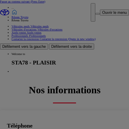
Passer au contenu suivant
(Press Enter)
...
Ouvrir le menu
Réseau Toyota
Réseau Toyota
Véhicules neufs
Véhicules neufs
Véhicules d'occasions
Véhicules d'occasions
Après-ventes
Après-ventes
Professionnels
Professionnels
Contactez la concession
Contactez la concession
(Opens in new window)
Défilement vers la gauche
Défilement vers la droite
Welcome to
STA78 - PLAISIR
Nos informations
Téléphone