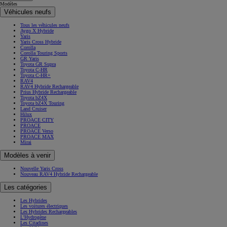
Modèles
Véhicules neufs
Tous les véhicules neufs
Aygo X Hybride
Yaris
Yaris Cross Hybride
Corolla
Corolla Touring Sports
GR Yaris
Toyota GR Supra
Toyota C-HR
Toyota C-HR+
RAV4
RAV4 Hybride Rechargeable
Prius Hybride Rechargeable
Toyota bZ4X
Toyota bZ4X Touring
Land Cruiser
Hilux
PROACE CITY
PROACE
PROACE Verso
PROACE MAX
Mirai
Modèles à venir
Nouvelle Yaris Cross
Nouveau RAV4 Hybride Rechargeable
Les catégories
Les Hybrides
Les voitures électriques
Les Hybrides Rechargeables
L'Hydrogène
Les Citadines