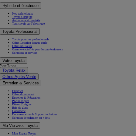
Hybride et électrique
Nos technologies
Toyota Charging
Autonomie et conduite
Tout savoir sur l’électrique
Toyota Professional
Toyota pour les professionnels
Offres Location longue durée
Offres utilitaires
Gamme électrifiée pour les professionnels
Solutions et services
Votre Toyota
Votre Toyota
Toyota Relax
Offres Après-Vente
Entretien & Services
Entretien
Offres du moment
Entretien & Réparation
Pneumatiques
Pièces d'origine
Bris de glace
Carrosserie
Documentation & Support technique
Solution de paiement en x fois
Ma Vie avec Toyota
Mon Espace Toyota