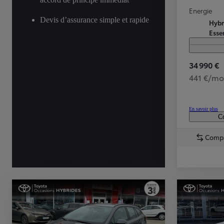
Energie
Devis d’assurance simple et rapide
Hybr
Esse
34 990 €
441 €/mo
En savoir plus
Co
TOYOTA C-HR
HYBRIDE OU HYBRIDE RECHARGEABLE
Disponible rapidement
Comp