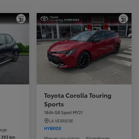
Toyota Corolla Touring
Sports
184h GR Sport MY21
LA VERRIERE
HYBRIDE
rage
0 393 km
Mise en circulation
Kilométrage