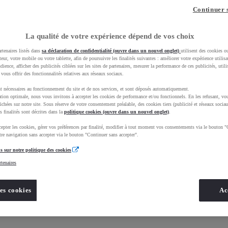
Continuer 
La qualité de votre expérience dépend de vos choix
rtenaires listés dans
sa déclaration de confidentialité (ouvre dans un nouvel onglet)
utilisent des cookies o
teur, votre mobile ou votre tablette, afin de poursuivre les finalités suivantes : améliorer votre expérience utilisat
udience, afficher des publicités ciblées sur les sites de partenaires, mesurer la performance de ces publicités, util
 vous offrir des fonctionnalités relatives aux réseaux sociaux.
t nécessaires au fonctionnement du site et de nos services, et sont déposés automatiquement.
tion optimale, nous vous invitons à accepter les cookies de performance et/ou fonctionnels. En les refusant, vou
ichées sur notre site. Sous réserve de votre consentement préalable, des cookies tiers (publicité et réseaux sociau
s finalités sont décrites dans la
politique cookies (ouvre dans un nouvel onglet)
.
epter les cookies, gérer vos préférences par finalité, modifier à tout moment vos consentements via le bouton "
re navigation sans accepter via le bouton "Continuer sans accepter".
s sur notre politique des cookies
rtenaires
es cookies
Ac