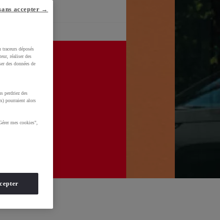
sans accepter →
u traceurs déposés
eur, réaliser des
iser des données de
s perdriez des
x) pourraient alors
Gérer mes cookies",
cepter