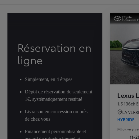
Réservation en
ligne
Simplement, en 4 étapes
Dépôt de réservation de seulement
Lexus 
1€, systématiquement restitué
1.5 136ch 
Livraison en concession ou près
LA VERR
de chez vous
HYBRIDE
Mise en cir
Financement personnalisable et
11-2
accord de principe immédiat