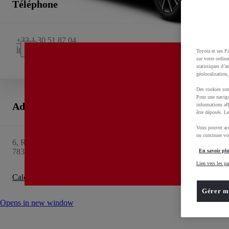
Téléphone
+33 1 30 51 87 04
lexus.bernier.laverriere@groupebernier.com
Toyota et ses Pa
sur votre ordina
statistiques d’a
géolocalisation,
Des cookies son
Pour une naviga
Adresse
informations aff
être déposés. Le
Vous pouvez acc
ou continuer vot
6, RN 10
78320
LA VERRIERE
En savoir plu
Lien vers les pa
Calculez votre itinéraire
Opens in new window
Gérer m
Opens in new window