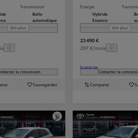
Transmission
Energie
Transmis
ide
Boîte
Hybride
Bo
nce
automatique
Essence
a
Voir plus
Voir plus
23 490 €
is
297 €/mois
En savoir plus
ntactez la concession
Contactez la concess
arez
Sauvegardez
Comparez
S