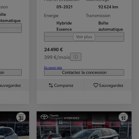
sion
09-2021
92 624 km
îte
Energie
Transmission
utomatique
Hybride
Boîte
Essence
automatique
Voir plus
24 490 €
399 €/mois
En savoir plus
ion
Contactez la concession
auvegardez
Comparez
Sauvegardez