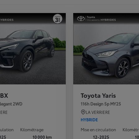
LBX
Toyota Yaris
Elegant 2WD
116h Design 5p MY25
IERE
LA VERRIERE
HYBRIDE
culation
Kilométrage
Mise en circulation
Kilomét
025
10 000 km
12-2025
1