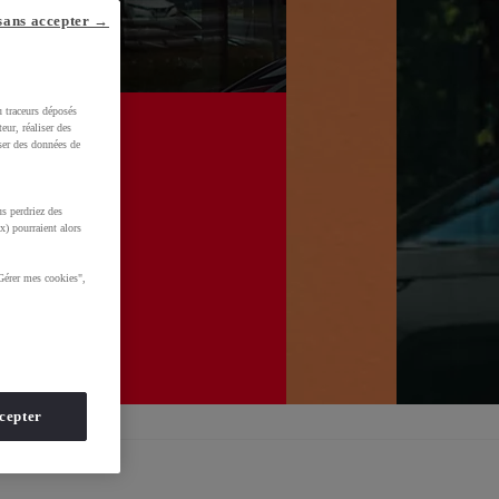
sans accepter →
u traceurs déposés
Prendre un rendez-vous atelier
eur, réaliser des
iser des données de
s perdriez des
x) pourraient alors
Gérer mes cookies",
cepter