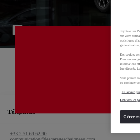
Bienvenue chez
LES GARAGES CHAIGNEAU 
00CD2-CFFE5-30B35-22000-01270-1
Service commercial, Atelier, Carrosserie, Pièces de rechange, Toyota rent cars, Véhicules d'occasion
Toyota et ses Pa
sur votre ordina
statistiques d’a
géolocalisation,
Des cookies son
Pour une naviga
informations aff
être déposés. Le
Vous pouvez acc
ou continuer vot
En savoir plu
Lien vers les pa
Téléphone
Gérer m
+33 2 51 69 62 90
communication@lesgarageschaigneau.com