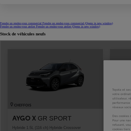
À partir de 19 700 €
Nouvelle Yaris Cross
HYBRIDE
Prendre un rendez-vous commercial
Prendre un rendez-vous commercial
(Opens in new window)
Disponible prochainement
Prendre un rendez-vous atelier
Prendre un rendez-vous atelier
(Opens in new window)
Stock de véhicules neufs