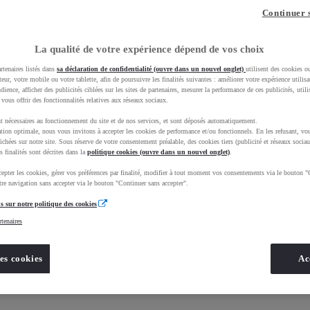
Continuer 
Cheffois
La qualité de votre expérience dépend de vos choix
rtenaires listés dans
sa déclaration de confidentialité (ouvre dans un nouvel onglet)
utilisent des cookies o
teur, votre mobile ou votre tablette, afin de poursuivre les finalités suivantes : améliorer votre expérience utilisat
udience, afficher des publicités ciblées sur les sites de partenaires, mesurer la performance de ces publicités, util
 vous offrir des fonctionnalités relatives aux réseaux sociaux.
t nécessaires au fonctionnement du site et de nos services, et sont déposés automatiquement.
tion optimale, nous vous invitons à accepter les cookies de performance et/ou fonctionnels. En les refusant, vou
ichées sur notre site. Sous réserve de votre consentement préalable, des cookies tiers (publicité et réseaux sociau
s finalités sont décrites dans la
Nos informations
politique cookies (ouvre dans un nouvel onglet)
.
epter les cookies, gérer vos préférences par finalité, modifier à tout moment vos consentements via le bouton "
re navigation sans accepter via le bouton "Continuer sans accepter".
s sur notre politique des cookies
rtenaires
es cookies
Ac