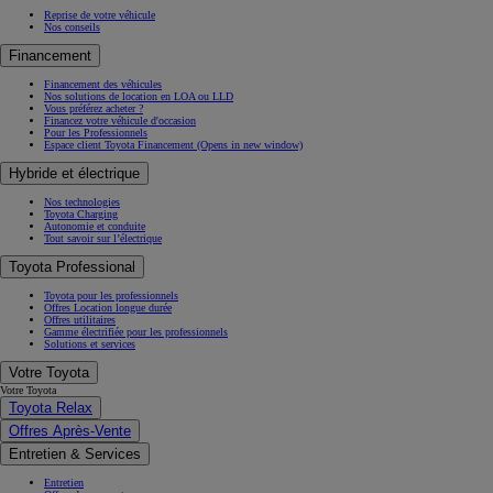
Reprise de votre véhicule
Nos conseils
Financement
Financement des véhicules
Nos solutions de location en LOA ou LLD
Vous préférez acheter ?
Financez votre véhicule d'occasion
Pour les Professionnels
Espace client Toyota Financement
(Opens in new window)
Hybride et électrique
Nos technologies
Toyota Charging
Autonomie et conduite
Tout savoir sur l’électrique
Toyota Professional
Toyota pour les professionnels
Offres Location longue durée
Offres utilitaires
Gamme électrifiée pour les professionnels
Solutions et services
Votre Toyota
Votre Toyota
Toyota Relax
Offres Après-Vente
Entretien & Services
Entretien