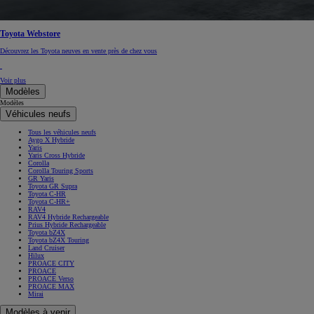
Toyota Webstore
Découvrez les Toyota neuves en vente près de chez vous
Voir plus
Modèles
Modèles
Véhicules neufs
Tous les véhicules neufs
Aygo X Hybride
Yaris
Yaris Cross Hybride
Corolla
Corolla Touring Sports
GR Yaris
Toyota GR Supra
Toyota C-HR
Toyota C-HR+
RAV4
RAV4 Hybride Rechargeable
Prius Hybride Rechargeable
Toyota bZ4X
Toyota bZ4X Touring
Land Cruiser
Hilux
PROACE CITY
PROACE
PROACE Verso
PROACE MAX
Mirai
Modèles à venir