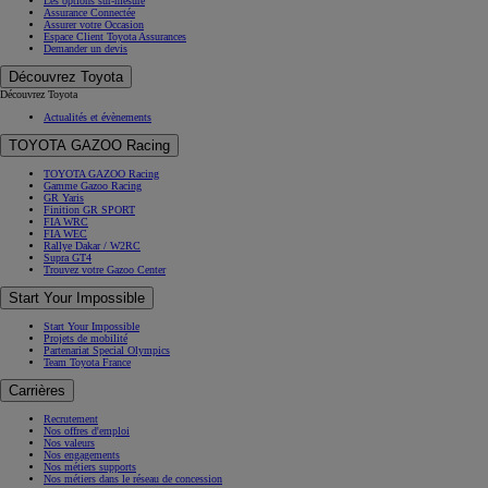
Les options sur-mesure
Assurance Connectée
Assurer votre Occasion
Espace Client Toyota Assurances
Demander un devis
Découvrez Toyota
Découvrez Toyota
Actualités et évènements
TOYOTA GAZOO Racing
TOYOTA GAZOO Racing
Gamme Gazoo Racing
GR Yaris
Finition GR SPORT
FIA WRC
FIA WEC
Rallye Dakar / W2RC
Supra GT4
Trouvez votre Gazoo Center
Start Your Impossible
Start Your Impossible
Projets de mobilité
Partenariat Special Olympics
Team Toyota France
Carrières
Recrutement
Nos offres d'emploi
Nos valeurs
Nos engagements
Nos métiers supports
Nos métiers dans le réseau de concession