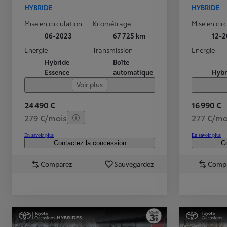
HYBRIDE
HYBRIDE
Mise en circulation
Kilométrage
Mise en cir
06-2023
67 725 km
12-2
Energie
Transmission
Energie
Hybride
Boîte
Essence
automatique
Hybr
Voir plus
24 490 €
16 990 €
279 €/mois
277 €/mo
En savoir plus
En savoir plus
Contactez la concession
Co
Comparez
Sauvegardez
Comp