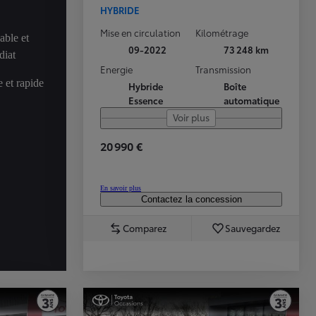
HYBRIDE
Mise en circulation
Kilométrage
able et
09-2022
73 248 km
diat
Energie
Transmission
 et rapide
Hybride
Boîte
Essence
automatique
Voir plus
20 990 €
En savoir plus
Contactez la concession
Comparez
Sauvegardez