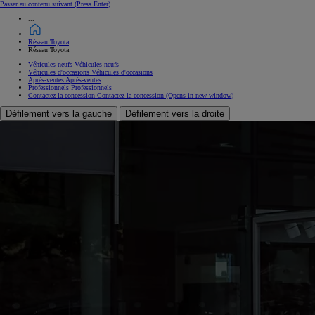
Passer au contenu suivant
(Press Enter)
...
Réseau Toyota
Réseau Toyota
Véhicules neufs
Véhicules neufs
Véhicules d'occasions
Véhicules d'occasions
Après-ventes
Après-ventes
Professionnels
Professionnels
Contactez la concession
Contactez la concession
(Opens in new window)
Défilement vers la gauche
Défilement vers la droite