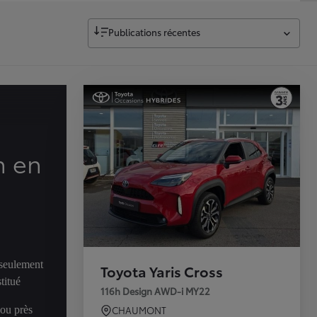
Publications récentes
n en
 seulement
Toyota Yaris Cross
titué
116h Design AWD-i MY22
 ou près
CHAUMONT