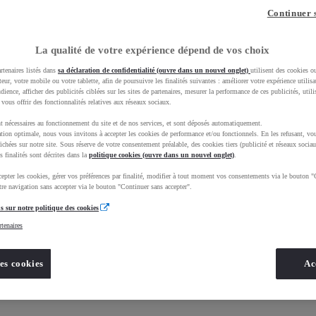
Continuer 
La qualité de votre expérience dépend de vos choix
rtenaires listés dans
sa déclaration de confidentialité (ouvre dans un nouvel onglet)
utilisent des cookies o
teur, votre mobile ou votre tablette, afin de poursuivre les finalités suivantes : améliorer votre expérience utilisat
udience, afficher des publicités ciblées sur les sites de partenaires, mesurer la performance de ces publicités, util
 vous offrir des fonctionnalités relatives aux réseaux sociaux.
t nécessaires au fonctionnement du site et de nos services, et sont déposés automatiquement.
tion optimale, nous vous invitons à accepter les cookies de performance et/ou fonctionnels. En les refusant, vou
ichées sur notre site. Sous réserve de votre consentement préalable, des cookies tiers (publicité et réseaux sociau
s finalités sont décrites dans la
Nos informations
politique cookies (ouvre dans un nouvel onglet)
.
epter les cookies, gérer vos préférences par finalité, modifier à tout moment vos consentements via le bouton "
re navigation sans accepter via le bouton "Continuer sans accepter".
s sur notre politique des cookies
rtenaires
es cookies
Ac