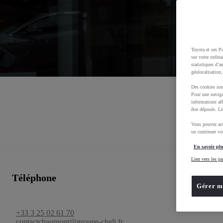
Bienvenue chez
CHELI & FILS Chaumont
d1d46525-c6ab-483e-b921-e53d6ebff52b
Toyota et ses Pa
Service commercial
sur votre ordina
statistiques d’a
géolocalisation,
Des cookies son
Pour une naviga
informations aff
être déposés. Le
Vous pouvez acc
ou continuer vot
En savoir plu
Lien vers les pa
Téléphone
Gérer m
+33 3 25 02 61 70
contactchaumont@groupe-cheli.fr