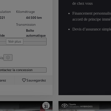
de chez vous
culation
Kilométrage
Financement personnalis
021
44 500 km
accord de principe immé
Transmission
Devis d’assurance simple
Boîte
ide
automatique
Voir plus
is
ntactez la concession
arez
Sauvegardez