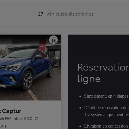
27
véhicules disponibles
Réservatio
ligne
Simplement, en 4 étapes
Dépôt de réservation de
t Captur
1€, systématiquement res
0ch FAP Intens EDC -21
Livraison en concession
ONT