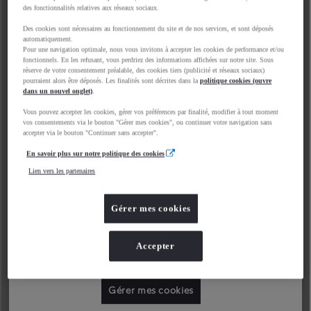
des fonctionnalités relatives aux réseaux sociaux.
Des cookies sont nécessaires au fonctionnement du site et de nos services, et sont déposés
automatiquement.
Pour une navigation optimale, nous vous invitons à accepter les cookies de performance et/ou
fonctionnels. En les refusant, vous perdriez des informations affichées sur notre site. Sous
réserve de votre consentement préalable, des cookies tiers (publicité et réseaux sociaux)
pourraient alors être déposés. Les finalités sont décrites dans la
politique cookies (ouvre
dans un nouvel onglet)
.
Vous pouvez accepter les cookies, gérer vos préférences par finalité, modifier à tout moment
vos consentements via le bouton "Gérer mes cookies", ou continuer votre navigation sans
accepter via le bouton "Continuer sans accepter".
En savoir plus sur notre politique des cookies
Lien vers les partenaires
Gérer mes cookies
Accepter