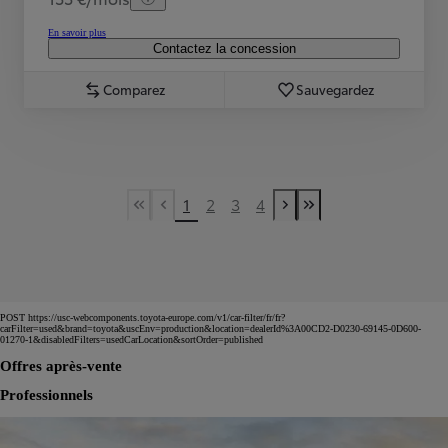
En savoir plus
Contactez la concession
Comparez
Sauvegardez
1
2
3
4
First Page
Previous page
Next page
Last Page
POST https://usc-webcomponents.toyota-europe.com/v1/car-filter/fr/fr?
carFilter=used&brand=toyota&uscEnv=production&location=dealerId%3A00CD2-D0230-69145-0D600-
01270-1&disabledFilters=usedCarLocation&sortOrder=published
Offres après-vente
Professionnels