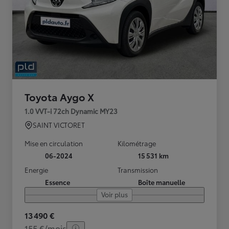
Toyota Aygo X
1.0 VVT-i 72ch Dynamic MY23
SAINT VICTORET
Mise en circulation
Kilométrage
06-2024
15 531 km
Energie
Transmission
Essence
Boîte manuelle
Voir plus
13 490 €
155 €/mois