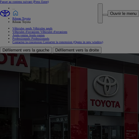
Passer au contenu suivant
(Press Enter)
...
Ouvrir le menu
Réseau Toyota
Réseau Toyota
Véhicules neufs
Véhicules neufs
Véhicules d'occasions
Véhicules d'occasions
Après-ventes
Après-ventes
Professionnels
Professionnels
Contactez la concession
Contactez la concession
(Opens in new window)
Défilement vers la gauche
Défilement vers la droite