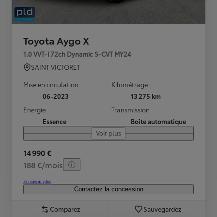
Toyota Aygo X
1.0 VVT-i 72ch Dynamic S-CVT MY24
SAINT VICTORET
Mise en circulation
Kilométrage
06-2023
13 275 km
Energie
Transmission
Essence
Boîte automatique
Voir plus
14 990 €
188 €/mois
En savoir plus
Contactez la concession
Comparez
Sauvegardez