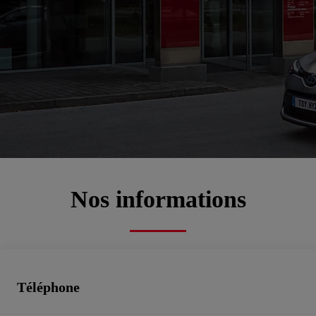
Bienvenue chez
AUTOSPRINTER
MARIGNANE
00CD2-D0230-69145-0D600-01270-1
Service commercial, Atelier, Pièces de rechange, Toyota rent cars, Véhicules d'occasion
Prendre un rendez-vous atelier
Nos informations
Téléphone