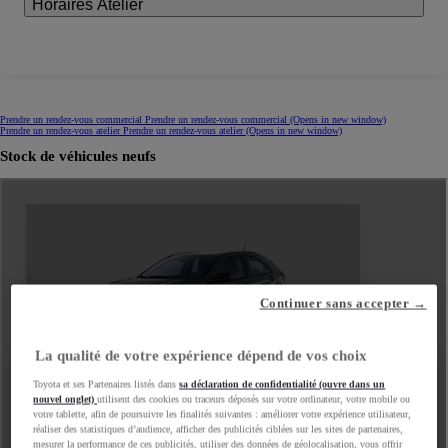
Horaires Atelier
Prendre un rendez-vous commercial
Prendre un rendez-vous commercial
(Opens in new window)
Prendre un rendez-vous atelier
Prendre un rendez-vous atelier
(Opens in new window)
Stock de véhicules neufs
Continuer sans accepter →
La qualité de votre expérience dépend de vos choix
Toyota et ses Partenaires listés dans
sa déclaration de confidentialité (ouvre dans un
nouvel onglet)
utilisent des cookies ou traceurs déposés sur votre ordinateur, votre mobile ou
votre tablette, afin de poursuivre les finalités suivantes : améliorer votre expérience utilisateur,
réaliser des statistiques d’audience, afficher des publicités ciblées sur les sites de partenaires,
mesurer la performance de ces publicités, utiliser des données de géolocalisation, vous offrir