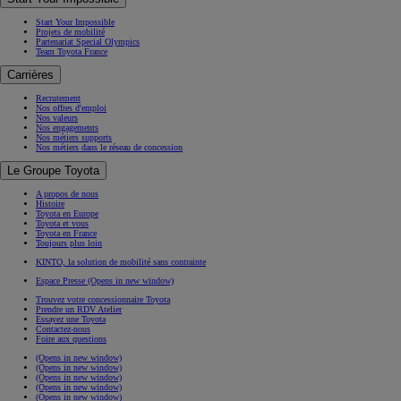
Start Your Impossible
Projets de mobilité
Partenariat Special Olympics
Team Toyota France
Carrières
Recrutement
Nos offres d'emploi
Nos valeurs
Nos engagements
Nos métiers supports
Nos métiers dans le réseau de concession
Le Groupe Toyota
A propos de nous
Histoire
Toyota en Europe
Toyota et vous
Toyota en France
Toujours plus loin
KINTO, la solution de mobilité sans contrainte
Espace Presse
(Opens in new window)
Trouvez votre concessionnaire Toyota
Prendre un RDV Atelier
Essayez une Toyota
Contactez-nous
Foire aux questions
(Opens in new window)
(Opens in new window)
(Opens in new window)
(Opens in new window)
(Opens in new window)