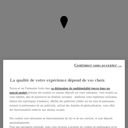
Continuer sans accepter →
Horaires
La qualité de votre expérience dépend de vos choix
Toyota et ses Partenaires listés dans
sa déclaration de confidentialité (ouvre dans un
nouvel onglet)
utilisent des cookies ou traceurs déposés sur votre ordinateur, votre mobile ou
votre tablette, afin de poursuivre les finalités suivantes : améliorer votre expérience utilisateur,
Horaires Showroom
réaliser des statistiques d’audience, afficher des publicités ciblées sur les sites de partenaires,
mesurer la performance de ces publicités, utiliser des données de géolocalisation, vous offrir
des fonctionnalités relatives aux réseaux sociaux.
Horaires Véhicules d'occasion
Des cookies sont nécessaires au fonctionnement du site et de nos services, et sont déposés
automatiquement.
Pour une navigation optimale, nous vous invitons à accepter les cookies de performance et/ou