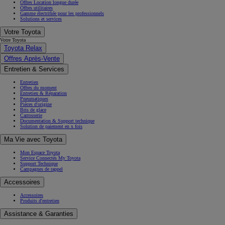
Offres Location longue durée
Offres utilitaires
Gamme électrifiée pour les professionnels
Solutions et services
Votre Toyota
Votre Toyota
Toyota Relax
Offres Après-Vente
Entretien & Services
Entretien
Offres du moment
Entretien & Réparation
Pneumatiques
Pièces d'origine
Bris de glace
Carrosserie
Documentation & Support technique
Solution de paiement en x fois
Ma Vie avec Toyota
Mon Espace Toyota
Service Connectés My Toyota
Support Technique
Campagnes de rappel
Accessoires
Accessoires
Produits d'entretien
Assistance & Garanties