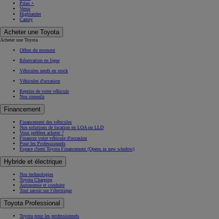
Prius +
Verso
Highlander
Camry
Acheter une Toyota
Acheter une Toyota
Offres du moment
Réservation en ligne
Véhicules neufs en stock
Véhicules d'occasion
Reprise de votre véhicule
Nos conseils
Financement
Financement des véhicules
Nos solutions de location en LOA ou LLD
Vous préférez acheter ?
Financez votre véhicule d'occasion
Pour les Professionnels
Espace client Toyota Financement
(Opens in new window)
Hybride et électrique
Nos technologies
Toyota Charging
Autonomie et conduite
Tout savoir sur l’électrique
Toyota Professional
Toyota pour les professionnels