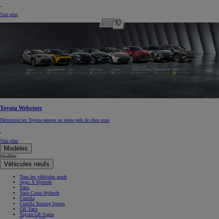
Voir plus
Toyota Webstore
Découvrez les Toyota neuves en vente près de chez vous
Voir plus
Modèles
Modèles
Véhicules neufs
Tous les véhicules neufs
Aygo X Hybride
Yaris
Yaris Cross Hybride
Corolla
Corolla Touring Sports
GR Yaris
Toyota GR Supra