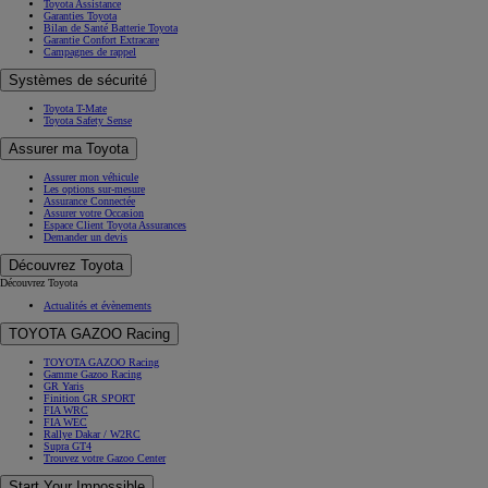
Toyota Assistance
Garanties Toyota
Bilan de Santé Batterie Toyota
Garantie Confort Extracare
Campagnes de rappel
Systèmes de sécurité
Toyota T-Mate
Toyota Safety Sense
Assurer ma Toyota
Assurer mon véhicule
Les options sur-mesure
Assurance Connectée
Assurer votre Occasion
Espace Client Toyota Assurances
Demander un devis
Découvrez Toyota
Découvrez Toyota
Actualités et évènements
TOYOTA GAZOO Racing
TOYOTA GAZOO Racing
Gamme Gazoo Racing
GR Yaris
Finition GR SPORT
FIA WRC
FIA WEC
Rallye Dakar / W2RC
Supra GT4
Trouvez votre Gazoo Center
Start Your Impossible