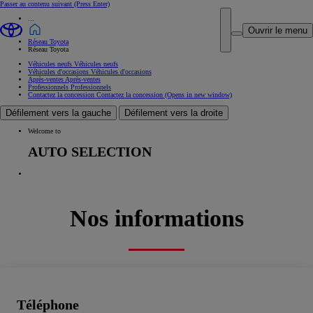
Passer au contenu suivant
(Press Enter)
...
Ouvrir le menu
Réseau Toyota
Réseau Toyota
Véhicules neufs
Véhicules neufs
Véhicules d'occasions
Véhicules d'occasions
Après-ventes
Après-ventes
Professionnels
Professionnels
Contactez la concession
Contactez la concession
(Opens in new window)
Défilement vers la gauche
Défilement vers la droite
Welcome to
AUTO SELECTION
Nos informations
Téléphone