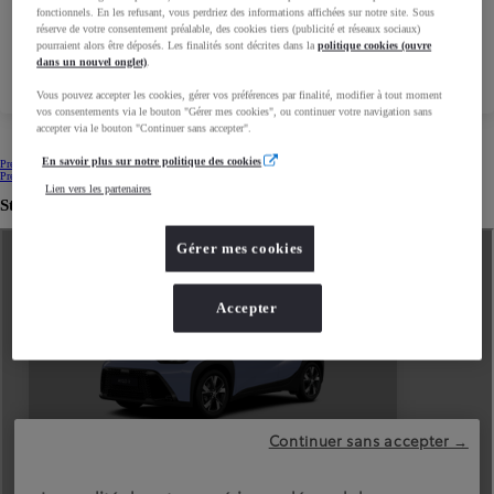
fonctionnels. En les refusant, vous perdriez des informations affichées sur notre site. Sous
réserve de votre consentement préalable, des cookies tiers (publicité et réseaux sociaux)
Horaires Atelier
pourraient alors être déposés. Les finalités sont décrites dans la
politique cookies (ouvre
dans un nouvel onglet)
.
Vous pouvez accepter les cookies, gérer vos préférences par finalité, modifier à tout moment
vos consentements via le bouton "Gérer mes cookies", ou continuer votre navigation sans
accepter via le bouton "Continuer sans accepter".
En savoir plus sur notre politique des cookies
Prendre un rendez-vous commercial
Prendre un rendez-vous commercial
(Opens in new window)
Prendre un rendez-vous atelier
Prendre un rendez-vous atelier
(Opens in new window)
Lien vers les partenaires
Stock de véhicules neufs
Gérer mes cookies
Accepter