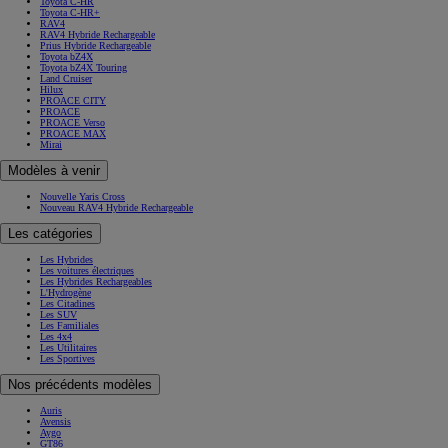
Toyota C-HR
Toyota C-HR+
RAV4
RAV4 Hybride Rechargeable
Prius Hybride Rechargeable
Toyota bZ4X
Toyota bZ4X Touring
Land Cruiser
Hilux
PROACE CITY
PROACE
PROACE Verso
PROACE MAX
Mirai
Modèles à venir
Nouvelle Yaris Cross
Nouveau RAV4 Hybride Rechargeable
Les catégories
Les Hybrides
Les voitures électriques
Les Hybrides Rechargeables
L'Hydrogène
Les Citadines
Les SUV
Les Familiales
Les 4x4
Les Utilitaires
Les Sportives
Nos précédents modèles
Auris
Avensis
Aygo
GT86