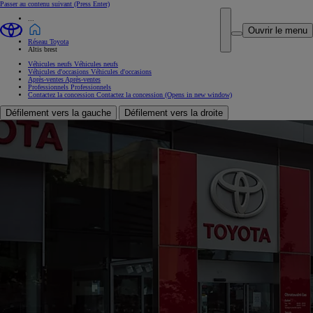
Passer au contenu suivant
(Press Enter)
...
Ouvrir le menu
Réseau Toyota
Altis brest
Véhicules neufs
Véhicules neufs
Véhicules d'occasions
Véhicules d'occasions
Après-ventes
Après-ventes
Professionnels
Professionnels
Contactez la concession
Contactez la concession
(Opens in new window)
Défilement vers la gauche
Défilement vers la droite