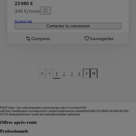
23 980 €
346 €/mois
En savoir plus
Contactez la concession
Comparez
Sauvegardez
1
2
3
4
First Page
Previous page
Next page
Last Page
POST https://usc-webcomponents.toyota-europe.com/v1/car-filter/fr/fr?
carFilter=used&brand=toyota&uscEnv=production&location=dealerId%3A00CD2-D0063-B1E89-8CE00-
01270-1&disabledFilters=usedCarLocation&sortOrder=published
Offres après-vente
Professionnels