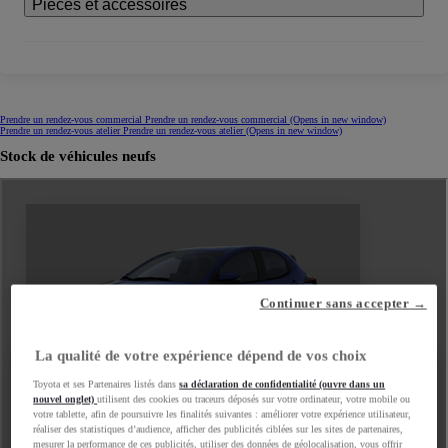
Pièces et accessoires
Prendre un rendez-vous commercial
Prendre un rendez-vous commercial
(Opens in new window)
Prendre un rendez-vous atelier
Prendre un rendez-vous atelier
(Opens in new window)
Stock de véhicules neufs
Continuer sans accepter →
La qualité de votre expérience dépend de vos choix
Toyota et ses Partenaires listés dans
sa déclaration de confidentialité (ouvre dans un
nouvel onglet)
utilisent des cookies ou traceurs déposés sur votre ordinateur, votre mobile ou
votre tablette, afin de poursuivre les finalités suivantes : améliorer votre expérience utilisateur,
réaliser des statistiques d’audience, afficher des publicités ciblées sur les sites de partenaires,
mesurer la performance de ces publicités, utiliser des données de géolocalisation, vous offrir