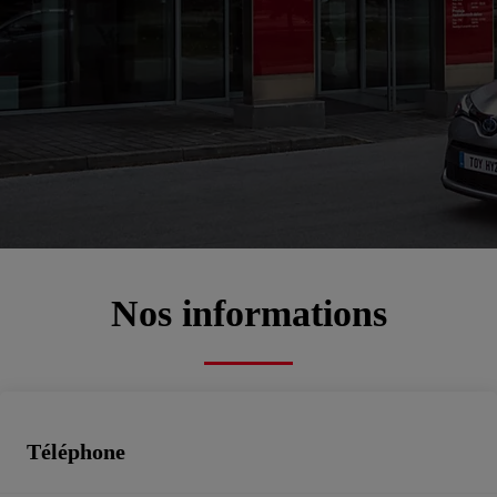
Bienvenue chez
ALTIS
00CD2-D0063-B1E89-8CE00-01270-1
Service commercial, Atelier, Pièces de rechange, Toyota rent cars, Véhicules d'occasion
Prenez rendez-vous
Contactez-nous
Nos informations
Téléphone