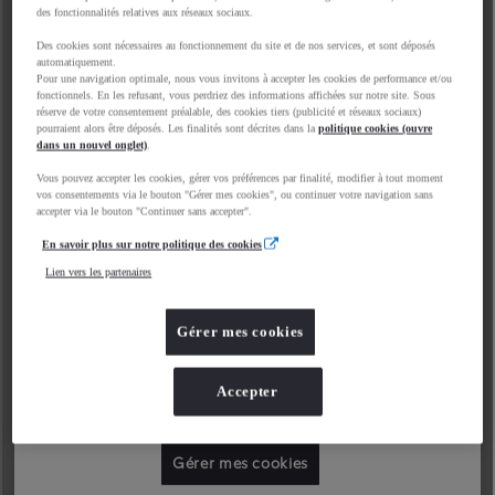
des fonctionnalités relatives aux réseaux sociaux.
Des cookies sont nécessaires au fonctionnement du site et de nos services, et sont déposés
automatiquement.
Pour une navigation optimale, nous vous invitons à accepter les cookies de performance et/ou
fonctionnels. En les refusant, vous perdriez des informations affichées sur notre site. Sous
réserve de votre consentement préalable, des cookies tiers (publicité et réseaux sociaux)
pourraient alors être déposés. Les finalités sont décrites dans la
politique cookies (ouvre
dans un nouvel onglet)
.
Vous pouvez accepter les cookies, gérer vos préférences par finalité, modifier à tout moment
vos consentements via le bouton "Gérer mes cookies", ou continuer votre navigation sans
accepter via le bouton "Continuer sans accepter".
En savoir plus sur notre politique des cookies
Lien vers les partenaires
Gérer mes cookies
Accepter