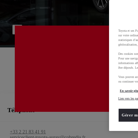
Bienvenue chez
ALTIS AURAY
00CE2-615C7-549F2-D5A00-016E0-5
Service commercial, Business Centre, Pièces de rechange, Toyota rent cars, Véhicules d'occasion
Toyota et ses Pa
sur votre ordina
statistiques d’a
géolocalisation,
Des cookies son
Pour une naviga
informations aff
être déposés. Le
Vous pouvez acc
ou continuer vot
En savoir plu
Lien vers les pa
Téléphone
Gérer m
+33 2 21 83 41 91
serviceclient-toyota-auray@cobredia.fr