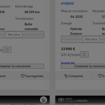
HYBRIDE
culation
Kilométrage
Mise en circulation
Kilomét
018
88 309 km
04-2025
2
Transmission
Energie
Transmis
Boîte
nce
manuelle
Hybride
Bo
Essence
a
Voir plus
Voir plus
33 990 €
is
521 €/mois
En savoir plus
ntactez la concession
Contactez la concess
arez
Sauvegardez
Comparez
S