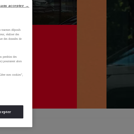
sans accepter →
u traceurs déposés
Prenez rendez-vous
Contactez-nous
eur, réaliser des
iser des données de
s perdriez des
x) pourraient alors
Gérer mes cookies",
cepter