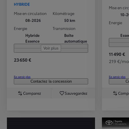
HYBRIDE
Mise en cir
Mise en circulation
Kilométrage
10-2
08-2026
50 km
Energie
Energie
Transmission
Hybride
Boîte
Esse
Essence
automatique
Voir plus
11 490 €
23 650 €
219 €/mo
TOYOTA C-HR
HYBRIDE OU HYBRIDE RECHARGEABLE
En savoir plus
En savoir plus
Disponible rapidement
Contactez la concession
Co
Comparez
Sauvegardez
Comp