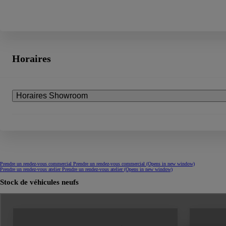
Horaires
Horaires Showroom
Prendre un rendez-vous commercial
Prendre un rendez-vous commercial
(Opens in new window)
Prendre un rendez-vous atelier
Prendre un rendez-vous atelier
(Opens in new window)
Stock de véhicules neufs