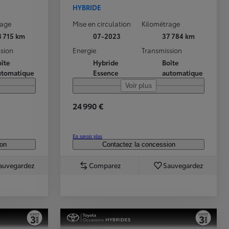
HYBRIDE
rage
Mise en circulation
Kilométrage
3 715 km
07-2023
37 784 km
sion
Energie
Transmission
îte
Hybride
Boîte
utomatique
Essence
automatique
Voir plus
24 990 €
En savoir plus
ion
Contactez la concession
auvegardez
Comparez
Sauvegardez