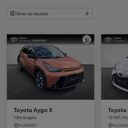
Filtrez ces résultats
Toyota Aygo X
Toyota 
116h Graphic
70 VVT-i F
PLUNERET
PLUNER