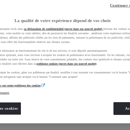
Continuer 
La qualité de votre expérience dépend de vos choix
rtenaires listés dans
sa déclaration de confidentialité (ouvre dans un nouvel onglet)
utilisent des cookies o
teur, votre mobile ou votre tablette, afin de poursuivre les finalités suivantes : améliorer votre expérience utilisat
udience, afficher des publicités ciblées sur les sites de partenaires, mesurer la performance de ces publicités, util
 vous offrir des fonctionnalités relatives aux réseaux sociaux.
t nécessaires au fonctionnement du site et de nos services, et sont déposés automatiquement.
tion optimale, nous vous invitons à accepter les cookies de performance et/ou fonctionnels. En les refusant, vou
ichées sur notre site. Sous réserve de votre consentement préalable, des cookies tiers (publicité et réseaux sociau
s finalités sont décrites dans la
Nos informations
politique cookies (ouvre dans un nouvel onglet)
.
epter les cookies, gérer vos préférences par finalité, modifier à tout moment vos consentements via le bouton "
re navigation sans accepter via le bouton "Continuer sans accepter".
s sur notre politique des cookies
rtenaires
es cookies
Ac