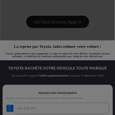
La reprise par Toyota, faites estimer votre voiture !
Estimez, gratuitement et sans engagement, la valeur de reprise de votre véhicule, en quelques minutes
seulement ; et bénéficiez de conditions préférentielles pour l'achat de votre véhicule neuf.
TOYOTA RACHÈTE VOTRE VÉHICULE TOUTE MARQUE
On vous offre jusqu'à
1 000€ supplémentaires*
jusqu'au 31 décembre 2026
Saisissez votre immatriculation
Gagnez du temps, saisissez directement votre immatriculation et kilométrage.