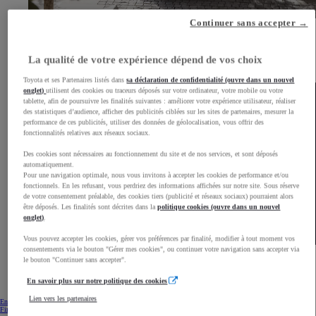
Continuer sans accepter →
Le Crossover désirable
Faites monter la température à travers la ville avec le design audacieux et musclé de l'Aygo X.
La qualité de votre expérience dépend de vos choix
L'exécution bi-ton inédite de la carrosserie crée un profil unique et sophistiqué qui ne laisse pas
indifférent.
Toyota et ses Partenaires listés dans
sa déclaration de confidentialité (ouvre dans un nouvel
onglet)
utilisent des cookies ou traceurs déposés sur votre ordinateur, votre mobile ou votre
tablette, afin de poursuivre les finalités suivantes : améliorer votre expérience utilisateur, réaliser
des statistiques d’audience, afficher des publicités ciblées sur les sites de partenaires, mesurer la
performance de ces publicités, utiliser des données de géolocalisation, vous offrir des
fonctionnalités relatives aux réseaux sociaux.
Des cookies sont nécessaires au fonctionnement du site et de nos services, et sont déposés
automatiquement.
Pour une navigation optimale, nous vous invitons à accepter les cookies de performance et/ou
fonctionnels. En les refusant, vous perdriez des informations affichées sur notre site. Sous réserve
de votre consentement préalable, des cookies tiers (publicité et réseaux sociaux) pourraient alors
être déposés. Les finalités sont décrites dans la
politique cookies (ouvre dans un nouvel
onglet)
.
Vous pouvez accepter les cookies, gérer vos préférences par finalité, modifier à tout moment vos
consentements via le bouton "Gérer mes cookies", ou continuer votre navigation sans accepter via
Toujours connecté
le bouton "Continuer sans accepter".
Aygo X est bien plus qu'une citadine. Intuitive et facile à utiliser, votre Aygo X est l'extension de
En savoir plus sur notre politique des cookies
votre smartphone grâce à la connectivité Android Auto / Apple CarPlay*
Lien vers les partenaires
En savoir plus sur Aygo X
Financez votre Toyota