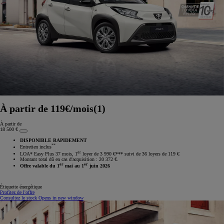
À partir de 119€/mois(1)
À partir de
18 500 €
DISPONIBLE RAPIDEMENT
**
Entretien inclus
er
LOA* Easy Plus 37 mois, 1
loyer de 3 990 €*** suivi de 36 loyers de 119 €
Montant total dû en cas d'acquisition : 20 372 €.
er
er
Offre valable du 1
mai au 1
juin 2026
Étiquette énergétique
Profitez de l'offre
Consultez le stock
Opens in new window