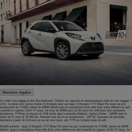
Mentions légales
Un crédit vous engage et doit être remboursé. Vérifiez vos capacités de remboursement avant de vous engager. *
LOA : Location avec option d'achat (1) Exemple pour une Aygo X Dynamic CVT Blanc Pur neuve au prix
exceptionnel de 17500€, remise de 3000€ déduite pour la souscription d'une offre Easy selon référence au tarif
conseillé en vigueur. LOA* 37 mois, 1er loyer de 3990€ suivi de 36 loyers de 119€/mois hors assurances
facultatives. ***Frais de dossier de 150€ inclus dans la première échéance. Option d'achat : 12098€ dans la
limite de 37 mois & 30 000 km. Montant total dû en cas d'acquisition : 20372€. Assurance de personnes
facultative à partir de 21€/mois en sus de votre loyer, soit 777€ sur la durée totale du prêt.
Modèle présenté : Aygo X Dynamic CVT Blanc Pur neuve au prix exceptionnel de 17500€, remise de 3000€
déduite pour la souscription d'une offre Easy selon référence au tarif conseillé en vigueur. LOA* 37 mois, 1er