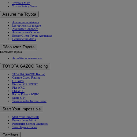
Toyota T-Mate
Toyota Safety Sense
Assurer ma Toyota
Assurer mon véhicule
Les options sur-mesure
Assurance Connectée
Assurer votre Occasion
Espace Client Toyota Assurances
Demander un devis
Découvrez Toyota
Découvrez Toyota
Actualités et évènements
TOYOTA GAZOO Racing
TOYOTA GAZOO Racing
Gamme Gazoo Racing
GR Yaris
Finition GR SPORT
FIA WRC
FIA WEC
Rallye Dakar / W2RC
Supra GT4
Trouvez votre Gazoo Center
Start Your Impossible
Start Your Impossible
Projets de mobilité
Partenariat Special Olympics
Team Toyota France
Carrières