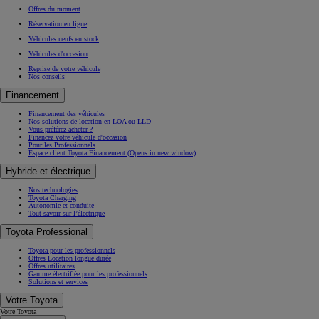
Offres du moment
Réservation en ligne
Véhicules neufs en stock
Véhicules d'occasion
Reprise de votre véhicule
Nos conseils
Financement
Financement des véhicules
Nos solutions de location en LOA ou LLD
Vous préférez acheter ?
Financez votre véhicule d'occasion
Pour les Professionnels
Espace client Toyota Financement
(Opens in new window)
Hybride et électrique
Nos technologies
Toyota Charging
Autonomie et conduite
Tout savoir sur l’électrique
Toyota Professional
Toyota pour les professionnels
Offres Location longue durée
Offres utilitaires
Gamme électrifiée pour les professionnels
Solutions et services
Votre Toyota
Votre Toyota