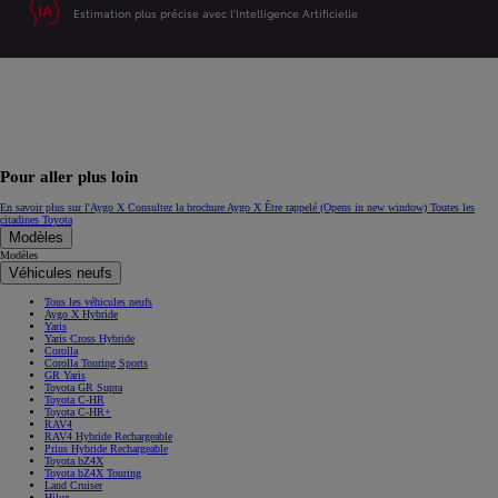
Estimation plus précise avec l’Intelligence Artificielle
Pour aller plus loin
En savoir plus sur l'Aygo X
Consultez la brochure Aygo X
Être rappelé
(Opens in new window)
Toutes les
citadines Toyota
Modèles
Modèles
Véhicules neufs
Tous les véhicules neufs
Aygo X Hybride
Yaris
Yaris Cross Hybride
Corolla
Corolla Touring Sports
GR Yaris
Toyota GR Supra
Toyota C-HR
Toyota C-HR+
RAV4
RAV4 Hybride Rechargeable
Prius Hybride Rechargeable
Toyota bZ4X
Toyota bZ4X Touring
Land Cruiser
Hilux