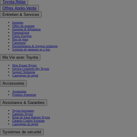
Toyota Relax
Offres Après-Vente
Entretien & Services
Entretien
Offres du moment
Entretien & Réparation
Pneumatiques
Pièces d'origine
Bris de glace
Carrosserie
Documentation & Support technique
Solution de paiement en x fois
Ma Vie avec Toyota
Mon Espace Toyota
Service Connectés My Toyota
Support Technique
Campagnes de rappel
Accessoires
Accessoires
Produits d'entretien
Assistance & Garanties
Toyota Assistance
Garanties Toyota
Bilan de Santé Batterie Toyota
Garantie Confort Extracare
Campagnes de rappel
Systèmes de sécurité