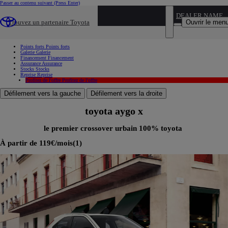
Passer au contenu suivant
(Press Enter)
...
DEALER NAME
Ouvrir le men
Trouvez un partenaire Toyota
Les offres Toyota du moment
Offre
Points forts
Points forts
Galerie
Galerie
Financement
Financement
Assurance
Assurance
Stocks
Stocks
Reprise
Reprise
Profitez de l'offre
Profitez de l'offre
Défilement vers la gauche
Défilement vers la droite
toyota aygo x
le premier crossover urbain 100% toyota
À partir de 119€/mois(1)