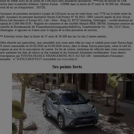
loyer de 3990€ suivi de 36 loyers de 119€/mois hors assurances facultatives. ***Frais de dossier de 150€
inclus dans la première échéance. Option d'achat : 12098€ dans la limite de 37 mois & 30 000 km. Montant
total dû en cas d'acquisition : 20372€.
Assurance de personnes facultative à partir de 21€/mois en sus de votre loyer, soit 777€ sur la durée totale du
prêt. Assurance de personne facultative Toyota Life Protect N° M.2023 - 0001 souscrit auprès de Aioi Nissay
Dowa Life Insurance of Europe AG, Carl - Zeiss - Ring 25, 85737 Ismaning, Allemagne – société anonyme au
capital de 5 000 000 EUR - Registre de commerce et des sociétés Munich HRB 188769, Entreprise soumise au
contrôle de Bundesanstalt für Finanzdienstleistungsaufsicht(BaFin), Graurheindorfer Str . 108, 53117 Bonn,
Allemagne, et agissant en France sous le régime de la libre prestation de services.
** Entretien inclus dans la limite de 37 mois & 30 000 km (au 1er des 2 termes atteint).
Offre réservée aux particuliers, non cumulable avec toute autre offre en cours et valable pour toute Toyota Aygo
X neuve commandée du 01/05/2026 au 01/06/2026 inclus, dans le réseau Toyota participant, selon le tarif en
vigueur au jour de la souscription du contrat. En fin de contrat, restitution du véhicule dans votre concession
avec paiement des frais de remise en état standard et des éventuels kilomètres excédentaires. Sous réserve
d'acceptation par TOYOTA FRANCE FINANCEMENT, RCS 412 653 180 - intermédiaire d’assurance
européen : n° D-P3GY-MUFY9-27 consultable sur www.orias.fr.
Ses points forts