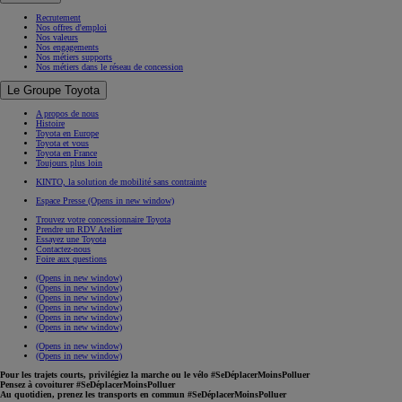
Recrutement
Nos offres d'emploi
Nos valeurs
Nos engagements
Nos métiers supports
Nos métiers dans le réseau de concession
Le Groupe Toyota
A propos de nous
Histoire
Toyota en Europe
Toyota et vous
Toyota en France
Toujours plus loin
KINTO, la solution de mobilité sans contrainte
Espace Presse
(Opens in new window)
Trouvez votre concessionnaire Toyota
Prendre un RDV Atelier
Essayez une Toyota
Contactez-nous
Foire aux questions
(Opens in new window)
(Opens in new window)
(Opens in new window)
(Opens in new window)
(Opens in new window)
(Opens in new window)
(Opens in new window)
(Opens in new window)
Pour les trajets courts, privilégiez la marche ou le vélo #SeDéplacerMoinsPolluer
Pensez à covoiturer #SeDéplacerMoinsPolluer
Au quotidien, prenez les transports en commun #SeDéplacerMoinsPolluer