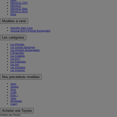
PROACE CITY
PROACE
PROACE Verso
PROACE MAX
Mirai
Modèles à venir
Nouvelle Yaris Cross
Nouveau RAV4 Hybride Rechargeable
Les catégories
Les Hybrides
Les voitures électriques
Les Hybrides Rechargeables
L'Hydrogène
Les Citadines
Les SUV
Les Familiales
Les 4x4
Les Utilitaires
Les Sportives
Nos précédents modèles
Auris
Avensis
Aygo
GT86
Prius +
Verso
Highlander
Camry
Acheter une Toyota
Acheter une Toyota