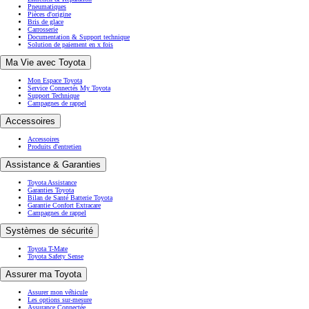
Pneumatiques
Pièces d'origine
Bris de glace
Carrosserie
Documentation & Support technique
Solution de paiement en x fois
Ma Vie avec Toyota
Mon Espace Toyota
Service Connectés My Toyota
Support Technique
Campagnes de rappel
Accessoires
Accessoires
Produits d'entretien
Assistance & Garanties
Toyota Assistance
Garanties Toyota
Bilan de Santé Batterie Toyota
Garantie Confort Extracare
Campagnes de rappel
Systèmes de sécurité
Toyota T-Mate
Toyota Safety Sense
Assurer ma Toyota
Assurer mon véhicule
Les options sur-mesure
Assurance Connectée