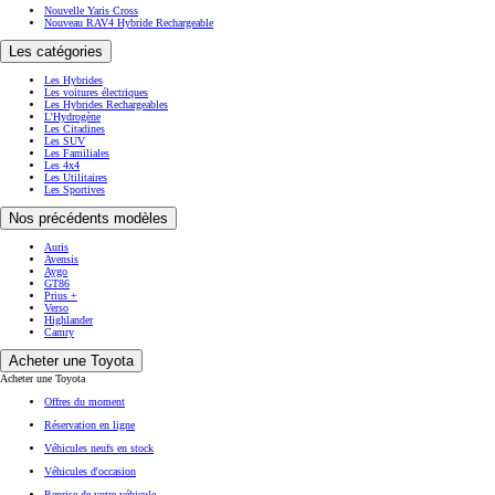
Nouvelle Yaris Cross
Nouveau RAV4 Hybride Rechargeable
Les catégories
Les Hybrides
Les voitures électriques
Les Hybrides Rechargeables
L'Hydrogène
Les Citadines
Les SUV
Les Familiales
Les 4x4
Les Utilitaires
Les Sportives
Nos précédents modèles
Auris
Avensis
Aygo
GT86
Prius +
Verso
Highlander
Camry
Acheter une Toyota
Acheter une Toyota
Offres du moment
Réservation en ligne
Véhicules neufs en stock
Véhicules d'occasion
Reprise de votre véhicule