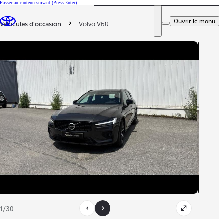
Passer au contenu suivant
(Press Enter)
DEALER NAME
Vous êtes ici
:
Ouvrir le menu
Trouvez un partenaire Toyota
Véhicules d'occasion
Volvo V60
1/30