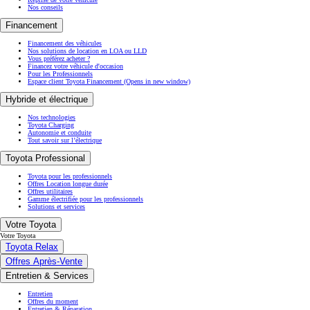
Nos conseils
Financement
Financement des véhicules
Nos solutions de location en LOA ou LLD
Vous préférez acheter ?
Financez votre véhicule d'occasion
Pour les Professionnels
Espace client Toyota Financement
(Opens in new window)
Hybride et électrique
Nos technologies
Toyota Charging
Autonomie et conduite
Tout savoir sur l’électrique
Toyota Professional
Toyota pour les professionnels
Offres Location longue durée
Offres utilitaires
Gamme électrifiée pour les professionnels
Solutions et services
Votre Toyota
Votre Toyota
Toyota Relax
Offres Après-Vente
Entretien & Services
Entretien
Offres du moment
Entretien & Réparation