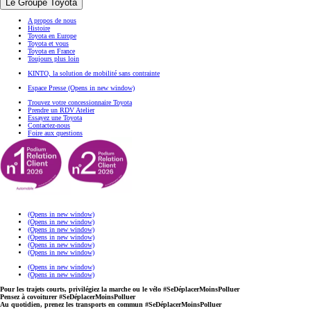
Le Groupe Toyota
A propos de nous
Histoire
Toyota en Europe
Toyota et vous
Toyota en France
Toujours plus loin
KINTO, la solution de mobilité sans contrainte
Espace Presse
(Opens in new window)
Trouvez votre concessionnaire Toyota
Prendre un RDV Atelier
Essayez une Toyota
Contactez-nous
Foire aux questions
(Opens in new window)
(Opens in new window)
(Opens in new window)
(Opens in new window)
(Opens in new window)
(Opens in new window)
(Opens in new window)
(Opens in new window)
Pour les trajets courts, privilégiez la marche ou le vélo #SeDéplacerMoinsPolluer
Pensez à covoiturer #SeDéplacerMoinsPolluer
Au quotidien, prenez les transports en commun #SeDéplacerMoinsPolluer