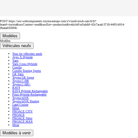
POST https://usc-webcomponents.toyota-europe.com/v1/used-stock-cars/fr/fr?
brand=toyota&uscContext=used&uscEnv=production&vehicleForSaleId=63c7acad-3718-4493-b914-
0baea035094c
Modèles
Modèles
Véhicules neufs
Tous les véhicules neufs
Aygo X Hybride
Yaris
Yaris Cross Hybride
Corolla
Corolla Touring Sports
GR Yaris
Toyota GR Supra
Toyota C-HR
Toyota C-HR+
RAV4
RAV4 Hybride Rechargeable
Prius Hybride Rechargeable
Toyota bZ4X
Toyota bZ4X Touring
Land Cruiser
Hilux
PROACE CITY
PROACE
PROACE Verso
PROACE MAX
Mirai
Modèles à venir