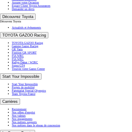
Assurer votre Occasion
Espace Client Toyota Assurances
Demander un devis
Découvrez Toyota
Découvrez Toyota
Actualités et évènements
TOYOTA GAZOO Racing
TOYOTA GAZOO Racing
Gamme Gazoo Racing
GR Yaris
Finition GR SPORT
FIA WRC
FIA WEC
Rallye Dakar / W2RC
Supra GT4
Trouvez votre Gazoo Center
Start Your Impossible
Start Your Impossible
Projets de mobilité
Partenariat Special Olympics
Team Toyota France
Carrières
Recrutement
Nos offres d'emploi
Nos valeurs
Nos engagements
Nos métiers supports
Nos métiers dans le réseau de concession