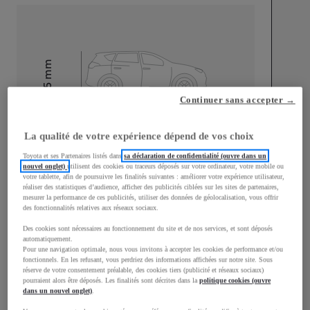
mm
1 675
Hauteur
Continuer sans accepter →
Longueur
4 511
mm
La qualité de votre expérience dépend de vos choix
Toyota et ses Partenaires listés dans
sa déclaration de confidentialité (ouvre dans un
nouvel onglet)
utilisent des cookies ou traceurs déposés sur votre ordinateur, votre mobile ou
votre tablette, afin de poursuivre les finalités suivantes : améliorer votre expérience utilisateur,
réaliser des statistiques d’audience, afficher des publicités ciblées sur les sites de partenaires,
mesurer la performance de ces publicités, utiliser des données de géolocalisation, vous offrir
des fonctionnalités relatives aux réseaux sociaux.
Largeur
1 839
mm
Des cookies sont nécessaires au fonctionnement du site et de nos services, et sont déposés
automatiquement.
Pour une navigation optimale, nous vous invitons à accepter les cookies de performance et/ou
fonctionnels. En les refusant, vous perdriez des informations affichées sur notre site. Sous
réserve de votre consentement préalable, des cookies tiers (publicité et réseaux sociaux)
pourraient alors être déposés. Les finalités sont décrites dans la
politique cookies (ouvre
dans un nouvel onglet)
.
Consommation mixte