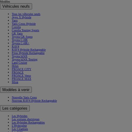
Modèles
Véhicules neufs
Tous les véhicules neufs
Aygo X Hybride
Yaris
Yaris Cross Hybride
Corolla
Corolla Touring Sports
GR Yaris
Toyota GR Supra
Toyota C-HR
Toyota C-HR+
RAV4
RAV4 Hybride Rechargeable
Prius Hybride Rechargeable
Toyota bZ4X
Toyota bZ4X Touring
Land Cruiser
Hilux
PROACE CITY
PROACE
PROACE Verso
PROACE MAX
Mirai
Modèles à venir
Nouvelle Yaris Cross
Nouveau RAV4 Hybride Rechargeable
Les catégories
Les Hybrides
Les voitures électriques
Les Hybrides Rechargeables
L'Hydrogène
Les Citadines