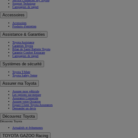
Service Connectés My Toyota
Support Technique
Campagnes de rappel
Accessoires
Accessoires
Produits d'entretien
Assistance & Garanties
Toyota Assistance
Garanties Toyota
Bilan de Santé Batterie Toyota
Garantie Confort Extracare
Campagnes de rappel
Systèmes de sécurité
Toyota T-Mate
Toyota Safety Sense
Assurer ma Toyota
Assurer mon véhicule
Les options sur-mesure
Assurance Connectée
Assurer votre Occasion
Espace Client Toyota Assurances
Demander un devis
Découvrez Toyota
Découvrez Toyota
Actualités et évènements
TOYOTA GAZOO Racing