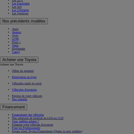
Les SUV
Les Familiales
Les 4x4
Les Utilitaires
Les Sportives
Nos précédents modèles
Auris
Avensis
Aygo
GT86
Prius +
Verso
Highlander
Camry
Acheter une Toyota
Acheter une Toyota
Offres du moment
Réservation en ligne
Véhicules neufs en stock
Véhicules d'occasion
Reprise de votre véhicule
Nos conseils
Financement
Financement des véhicules
Nos solutions de location en LOA ou LLD
Vous préférez acheter ?
Financez votre véhicule d'occasion
Pour les Professionnels
Espace client Toyota Financement
(Opens in new window)