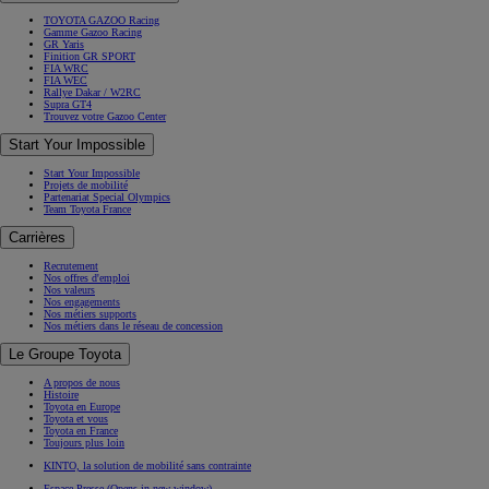
TOYOTA GAZOO Racing
Gamme Gazoo Racing
GR Yaris
Finition GR SPORT
FIA WRC
FIA WEC
Rallye Dakar / W2RC
Supra GT4
Trouvez votre Gazoo Center
Start Your Impossible
Start Your Impossible
Projets de mobilité
Partenariat Special Olympics
Team Toyota France
Carrières
Recrutement
Nos offres d'emploi
Nos valeurs
Nos engagements
Nos métiers supports
Nos métiers dans le réseau de concession
Le Groupe Toyota
A propos de nous
Histoire
Toyota en Europe
Toyota et vous
Toyota en France
Toujours plus loin
KINTO, la solution de mobilité sans contrainte
Espace Presse
(Opens in new window)