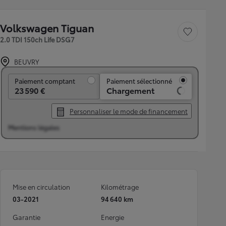
Volkswagen Tiguan
Sauvegarder le véh
2.0 TDI 150ch Life DSG7
BEUVRY
Paiement comptant
Paiement comptant
Paiement sélectionné
23 590 €
Chargement
Personnaliser le mode de financement
Mentions légales
Mise en circulation
Kilométrage
03-2021
94 640 km
Garantie
Energie