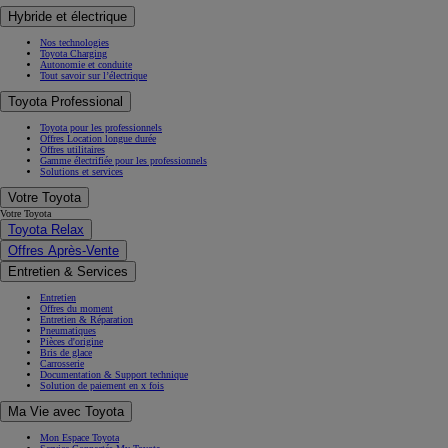
Hybride et électrique
Nos technologies
Toyota Charging
Autonomie et conduite
Tout savoir sur l’électrique
Toyota Professional
Toyota pour les professionnels
Offres Location longue durée
Offres utilitaires
Gamme électrifiée pour les professionnels
Solutions et services
Votre Toyota
Votre Toyota
Toyota Relax
Offres Après-Vente
Entretien & Services
Entretien
Offres du moment
Entretien & Réparation
Pneumatiques
Pièces d'origine
Bris de glace
Carrosserie
Documentation & Support technique
Solution de paiement en x fois
Ma Vie avec Toyota
Mon Espace Toyota