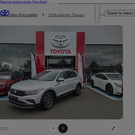
Passer au contenu suivant
(Press Enter)
DEALER NAME
Vous êtes ici
:
Ouvrir le menu
Trouvez un partenaire Toyota
Véhicules d'occasion
Volkswagen Tiguan
1/17