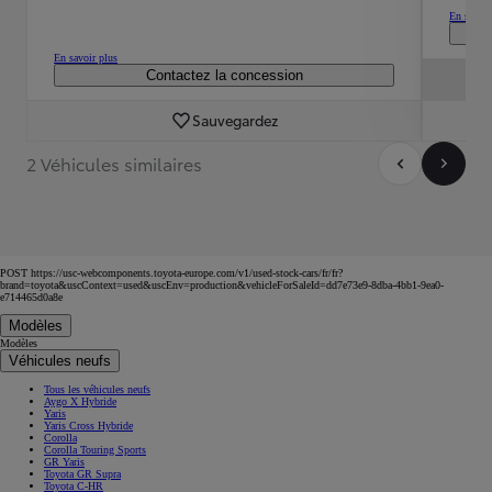
En savoir
En savoir plus
Contactez la concession
Sauvegardez
2 Véhicules similaires
POST https://usc-webcomponents.toyota-europe.com/v1/used-stock-cars/fr/fr?
brand=toyota&uscContext=used&uscEnv=production&vehicleForSaleId=dd7e73e9-8dba-4bb1-9ea0-
e714465d0a8e
Modèles
Modèles
Véhicules neufs
Tous les véhicules neufs
Aygo X Hybride
Yaris
Yaris Cross Hybride
Corolla
Corolla Touring Sports
GR Yaris
Toyota GR Supra
Toyota C-HR