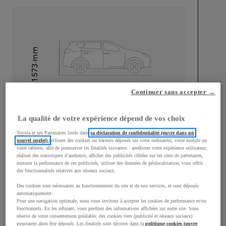
mm
1 573
Hauteur
Continuer sans accepter →
Longueur
4 135
mm
La qualité de votre expérience dépend de vos choix
Toyota et ses Partenaires listés dans
sa déclaration de confidentialité (ouvre dans un
nouvel onglet)
utilisent des cookies ou traceurs déposés sur votre ordinateur, votre mobile ou
votre tablette, afin de poursuivre les finalités suivantes : améliorer votre expérience utilisateur,
réaliser des statistiques d’audience, afficher des publicités ciblées sur les sites de partenaires,
mesurer la performance de ces publicités, utiliser des données de géolocalisation, vous offrir
Largeur
1 760
mm
des fonctionnalités relatives aux réseaux sociaux.
Des cookies sont nécessaires au fonctionnement du site et de nos services, et sont déposés
automatiquement.
Pour une navigation optimale, nous vous invitons à accepter les cookies de performance et/ou
fonctionnels. En les refusant, vous perdriez des informations affichées sur notre site. Sous
réserve de votre consentement préalable, des cookies tiers (publicité et réseaux sociaux)
Consommation mixte
pourraient alors être déposés. Les finalités sont décrites dans la
politique cookies (ouvre