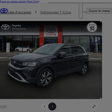
Passer au contenu suivant
(Press Enter)
DEALER NAME
Vous êtes ici
:
Ouvrir le menu
Trouvez un partenaire Toyota
Véhicules d'occasion
Volkswagen T-Cross
1/21