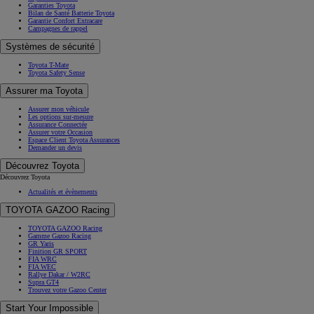
Garanties Toyota
Bilan de Santé Batterie Toyota
Garantie Confort Extracare
Campagnes de rappel
Systèmes de sécurité
Toyota T-Mate
Toyota Safety Sense
Assurer ma Toyota
Assurer mon véhicule
Les options sur-mesure
Assurance Connectée
Assurer votre Occasion
Espace Client Toyota Assurances
Demander un devis
Découvrez Toyota
Découvrez Toyota
Actualités et évènements
TOYOTA GAZOO Racing
TOYOTA GAZOO Racing
Gamme Gazoo Racing
GR Yaris
Finition GR SPORT
FIA WRC
FIA WEC
Rallye Dakar / W2RC
Supra GT4
Trouvez votre Gazoo Center
Start Your Impossible