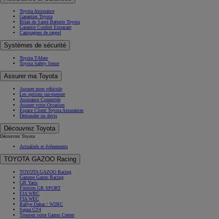
Toyota Assistance
Garanties Toyota
Bilan de Santé Batterie Toyota
Garantie Confort Extracare
Campagnes de rappel
Systèmes de sécurité
Toyota T-Mate
Toyota Safety Sense
Assurer ma Toyota
Assurer mon véhicule
Les options sur-mesure
Assurance Connectée
Assurer votre Occasion
Espace Client Toyota Assurances
Demander un devis
Découvrez Toyota
Découvrez Toyota
Actualités et évènements
TOYOTA GAZOO Racing
TOYOTA GAZOO Racing
Gamme Gazoo Racing
GR Yaris
Finition GR SPORT
FIA WRC
FIA WEC
Rallye Dakar / W2RC
Supra GT4
Trouvez votre Gazoo Center