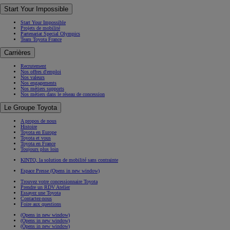
Start Your Impossible
Start Your Impossible
Projets de mobilité
Partenariat Special Olympics
Team Toyota France
Carrières
Recrutement
Nos offres d'emploi
Nos valeurs
Nos engagements
Nos métiers supports
Nos métiers dans le réseau de concession
Le Groupe Toyota
A propos de nous
Histoire
Toyota en Europe
Toyota et vous
Toyota en France
Toujours plus loin
KINTO, la solution de mobilité sans contrainte
Espace Presse
(Opens in new window)
Trouvez votre concessionnaire Toyota
Prendre un RDV Atelier
Essayez une Toyota
Contactez-nous
Foire aux questions
(Opens in new window)
(Opens in new window)
(Opens in new window)