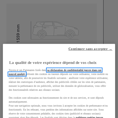
mm
1 559
Hauteur
Continuer sans accepter →
Longueur
4 108
mm
La qualité de votre expérience dépend de vos choix
Toyota et ses Partenaires listés dans
sa déclaration de confidentialité (ouvre dans un
nouvel onglet)
utilisent des cookies ou traceurs déposés sur votre ordinateur, votre mobile ou
votre tablette, afin de poursuivre les finalités suivantes : améliorer votre expérience utilisateur,
réaliser des statistiques d’audience, afficher des publicités ciblées sur les sites de partenaires,
mesurer la performance de ces publicités, utiliser des données de géolocalisation, vous offrir
Largeur
1 760
mm
des fonctionnalités relatives aux réseaux sociaux.
Des cookies sont nécessaires au fonctionnement du site et de nos services, et sont déposés
automatiquement.
Pour une navigation optimale, nous vous invitons à accepter les cookies de performance et/ou
fonctionnels. En les refusant, vous perdriez des informations affichées sur notre site. Sous
Consommation mixte
réserve de votre consentement préalable, des cookies tiers (publicité et réseaux sociaux)
pourraient alors être déposés. Les finalités sont décrites dans la
politique cookies (ouvre