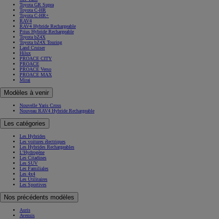
Toyota GR Supra
Toyota C-HR
Toyota C-HR+
RAV4
RAV4 Hybride Rechargeable
Prius Hybride Rechargeable
Toyota bZ4X
Toyota bZ4X Touring
Land Cruiser
Hilux
PROACE CITY
PROACE
PROACE Verso
PROACE MAX
Mirai
Modèles à venir
Nouvelle Yaris Cross
Nouveau RAV4 Hybride Rechargeable
Les catégories
Les Hybrides
Les voitures électriques
Les Hybrides Rechargeables
L'Hydrogène
Les Citadines
Les SUV
Les Familiales
Les 4x4
Les Utilitaires
Les Sportives
Nos précédents modèles
Auris
Avensis