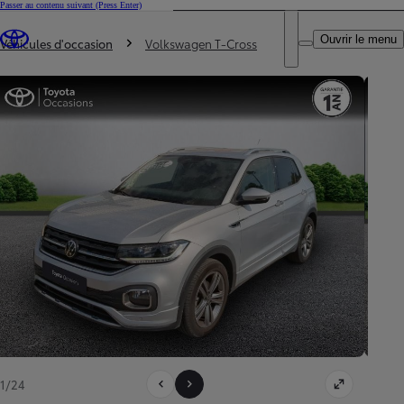
Passer au contenu suivant
(Press Enter)
DEALER NAME
Vous êtes ici
:
Ouvrir le menu
Trouvez un partenaire Toyota
Véhicules d'occasion
Volkswagen T-Cross
1/24