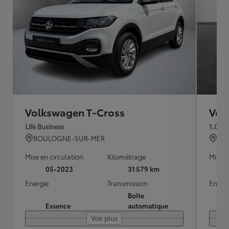
Volkswagen T-Cross
Vol
Life Business
1.0 TS
BOULOGNE-SUR-MER
FRE
Mise en circulation
Kilométrage
Mise e
05-2023
31 579 km
Energie
Transmission
Energ
Boîte
Essence
automatique
Voir plus