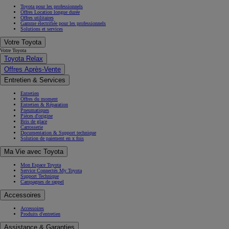
Toyota pour les professionnels
Offres Location longue durée
Offres utilitaires
Gamme électrifiée pour les professionnels
Solutions et services
Votre Toyota
Votre Toyota
Toyota Relax
Offres Après-Vente
Entretien & Services
Entretien
Offres du moment
Entretien & Réparation
Pneumatiques
Pièces d'origine
Bris de glace
Carrosserie
Documentation & Support technique
Solution de paiement en x fois
Ma Vie avec Toyota
Mon Espace Toyota
Service Connectés My Toyota
Support Technique
Campagnes de rappel
Accessoires
Accessoires
Produits d'entretien
Assistance & Garanties