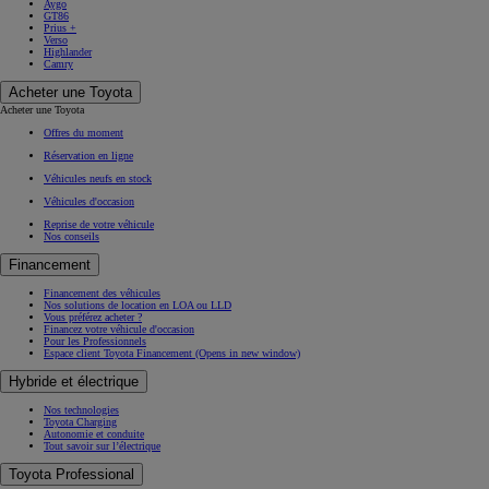
Aygo
GT86
Prius +
Verso
Highlander
Camry
Acheter une Toyota
Acheter une Toyota
Offres du moment
Réservation en ligne
Véhicules neufs en stock
Véhicules d'occasion
Reprise de votre véhicule
Nos conseils
Financement
Financement des véhicules
Nos solutions de location en LOA ou LLD
Vous préférez acheter ?
Financez votre véhicule d'occasion
Pour les Professionnels
Espace client Toyota Financement
(Opens in new window)
Hybride et électrique
Nos technologies
Toyota Charging
Autonomie et conduite
Tout savoir sur l’électrique
Toyota Professional