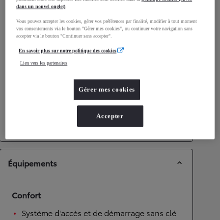
dans un nouvel onglet)
.
Émissions CO2
141
g/km
Vous pouvez accepter les cookies, gérer vos préférences par finalité, modifier à tout moment
vos consentements via le bouton "Gérer mes cookies", ou continuer votre navigation sans
accepter via le bouton "Continuer sans accepter".
Performances
En savoir plus sur notre politique des cookies
Vitesse maximale
189
km/h
Lien vers les partenaires
Accélération 0-100km/h
11,3
secondes
Gérer mes cookies
Transmission
Roues motrices
Roues motrices avant
Accepter
Transmission
Boîte automatique
Équipements
Confort
Système d'accès et de démarrage sans clé